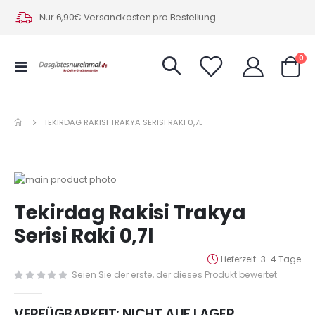
Nur 6,90€ Versandkosten pro Bestellung
Art
0
Navigation
Warenk
umschalten
TEKIRDAG RAKISI TRAKYA SERISI RAKI 0,7L
Zum
Ende
Zum
Tekirdag Rakisi Trakya
der
Anfang
Bildergalerie
der
Serisi Raki 0,7l
springen
Bildergalerie
springen
Lieferzeit
3-4 Tage
Seien Sie der erste, der dieses Produkt bewertet
VERFÜGBARKEIT:
NICHT AUF LAGER