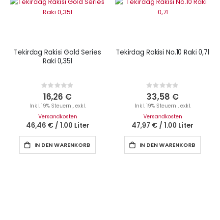
Tekirdag Rakisi Gold Series
Tekirdag Rakisi No.10 Raki 0,7l
Raki 0,35l
Rating:
Rating:
0%
0%
16,26 €
33,58 €
Inkl. 19% Steuern
,
exkl.
Inkl. 19% Steuern
,
exkl.
Versandkosten
Versandkosten
46,46 €
/
1.00 Liter
47,97 €
/
1.00 Liter
IN DEN WARENKORB
IN DEN WARENKORB