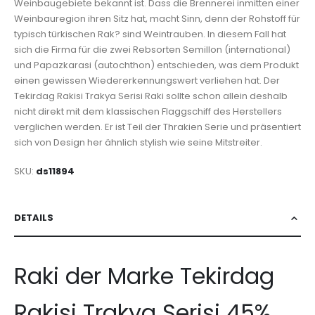
Weinbaugebiete bekannt ist. Dass die Brennerei inmitten einer
Weinbauregion ihren Sitz hat, macht Sinn, denn der Rohstoff für
typisch türkischen Rak? sind Weintrauben. In diesem Fall hat
sich die Firma für die zwei Rebsorten Semillon (international)
und Papazkarasi (autochthon) entschieden, was dem Produkt
einen gewissen Wiedererkennungswert verliehen hat. Der
Tekirdag Rakisi Trakya Serisi Raki sollte schon allein deshalb
nicht direkt mit dem klassischen Flaggschiff des Herstellers
verglichen werden. Er ist Teil der Thrakien Serie und präsentiert
sich von Design her ähnlich stylish wie seine Mitstreiter.
SKU
ds11894
DETAILS
Raki der Marke Tekirdag
Rakisi Trakya Serisi 45%