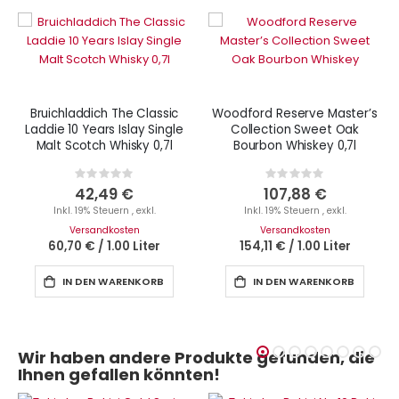
Bruichladdich The Classic
Woodford Reserve Master’s
Laddie 10 Years Islay Single
Collection Sweet Oak
Malt Scotch Whisky 0,7l
Bourbon Whiskey 0,7l
Rating:
Rating:
0%
0%
42,49 €
107,88 €
Inkl. 19% Steuern
,
exkl.
Inkl. 19% Steuern
,
exkl.
Versandkosten
Versandkosten
60,70 €
/
1.00 Liter
154,11 €
/
1.00 Liter
IN DEN WARENKORB
IN DEN WARENKORB
Wir haben andere Produkte gefunden, die
Ihnen gefallen könnten!