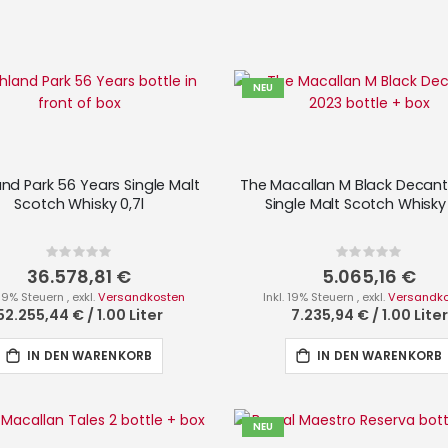
NEU
and Park 56 Years Single Malt
The Macallan M Black Decant
Scotch Whisky 0,7l
Single Malt Scotch Whisky 
Rating:
Rating:
0%
0%
36.578,81 €
5.065,16 €
. 19% Steuern
,
exkl.
Versandkosten
Inkl. 19% Steuern
,
exkl.
Versandk
52.255,44 €
/
1.00 Liter
7.235,94 €
/
1.00 Liter
IN DEN WARENKORB
IN DEN WARENKORB
NEU