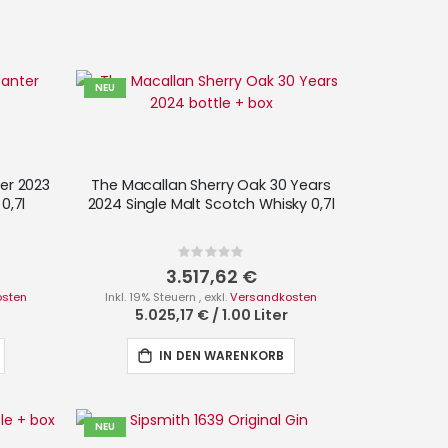
NEU
er 2023
The Macallan Sherry Oak 30 Years
0,7l
2024 Single Malt Scotch Whisky 0,7l
Rating:
0%
3.517,62 €
osten
Inkl. 19% Steuern
,
exkl.
Versandkosten
5.025,17 €
/
1.00 Liter
IN DEN WARENKORB
NEU