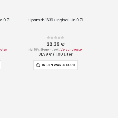
 0,7l
Sipsmith 1639 Original Gin 0,7l
Rating:
0%
22,39 €
osten
Inkl. 19% Steuern
,
exkl.
Versandkosten
31,99 €
/
1.00 Liter
IN DEN WARENKORB