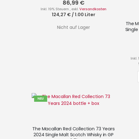
0%
86,99 €
Inkl. 19% Steuern
,
exkl.
Versandkosten
124,27 €
/
1.00 Liter
The M
Nicht auf Lager
Single
Inkl
NEU
The Macallan Red Collection 73 Years
2024 Single Malt Scotch Whisky in GP