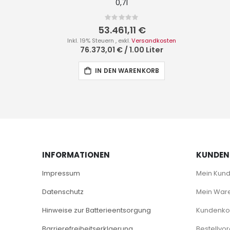
0,7l
Rating:
0%
53.461,11 €
Inkl. 19% Steuern
,
exkl.
Versandkosten
76.373,01 €
/
1.00 Liter
IN DEN WARENKORB
INFORMATIONEN
KUNDEN
Impressum
Mein Kun
Datenschutz
Mein War
Hinweise zur Batterieentsorgung
Kundenkon
Barrierefreiheitserklaerung
Bestellvo