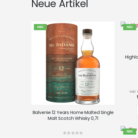
Neue Artikel
NEU
NEU
Highl
Inkl
Balvenie 12 Years Home Malted Single
Malt Scotch Whisky 0,7l
NEU
Rating: