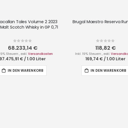
acallan Tales Volume 2 2023
Brugal Maestro Reserva Rum
 Malt Scotch Whisky in GP 0,7l
Rating:
Rating:
0%
0%
68.233,14 €
118,82 €
. 19% Steuern
,
exkl.
Versandkosten
Inkl. 19% Steuern
,
exkl.
Versandk
97.475,91 €
/
1.00 Liter
169,74 €
/
1.00 Liter
IN DEN WARENKORB
IN DEN WARENKORB