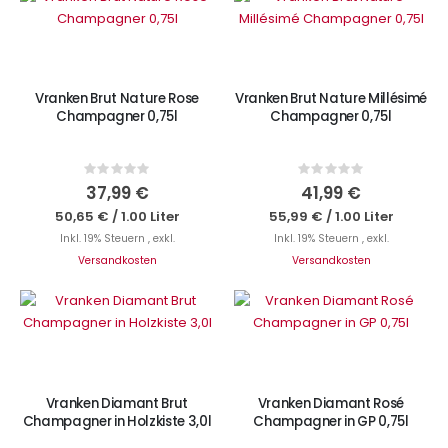
IN DEN WARENKORB
IN DEN WARENKORB
Vranken Brut Nature Rose
Vranken Brut Nature Millésimé
Champagner 0,75l
Champagner 0,75l
Rating:
Rating:
0%
0%
37,99 €
41,99 €
50,65 €
/
1.00 Liter
55,99 €
/
1.00 Liter
Inkl. 19% Steuern
,
exkl.
Inkl. 19% Steuern
,
exkl.
Versandkosten
Versandkosten
IN DEN WARENKORB
IN DEN WARENKORB
Vranken Diamant Brut
Vranken Diamant Rosé
Champagner in Holzkiste 3,0l
Champagner in GP 0,75l