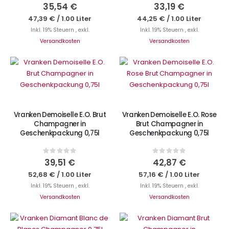
0%
0%
35,54 €
33,19 €
47,39 €
/
1.00 Liter
44,25 €
/
1.00 Liter
Inkl. 19% Steuern
,
exkl.
Inkl. 19% Steuern
,
exkl.
Versandkosten
Versandkosten
IN DEN WARENKORB
IN DEN WARENKORB
Vranken Demoiselle E.O. Brut
Vranken Demoiselle E.O. Rose
Champagner in
Brut Champagner in
Geschenkpackung 0,75l
Geschenkpackung 0,75l
Rating:
Rating:
0%
0%
39,51 €
42,87 €
52,68 €
/
1.00 Liter
57,16 €
/
1.00 Liter
Inkl. 19% Steuern
,
exkl.
Inkl. 19% Steuern
,
exkl.
Versandkosten
Versandkosten
IN DEN WARENKORB