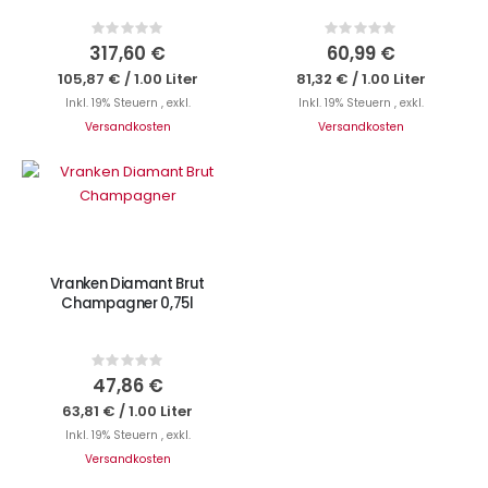
Rating:
Rating:
0%
0%
317,60 €
60,99 €
105,87 €
/
1.00 Liter
81,32 €
/
1.00 Liter
Inkl. 19% Steuern
,
exkl.
Inkl. 19% Steuern
,
exkl.
Versandkosten
Versandkosten
Nicht auf Lager
Vranken Diamant Brut
Champagner 0,75l
Rating:
0%
47,86 €
63,81 €
/
1.00 Liter
Inkl. 19% Steuern
,
exkl.
Versandkosten