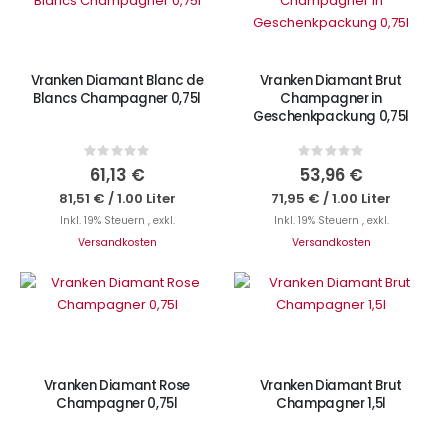
IN DEN WARENKORB
Vranken Diamant Blanc de
Vranken Diamant Brut
Blancs Champagner 0,75l
Champagner in
Geschenkpackung 0,75l
Rating:
Rating:
0%
0%
61,13 €
53,96 €
81,51 €
/
1.00 Liter
71,95 €
/
1.00 Liter
Inkl. 19% Steuern
,
exkl.
Inkl. 19% Steuern
,
exkl.
Versandkosten
Versandkosten
IN DEN WARENKORB
IN DEN WARENKORB
Vranken Diamant Rose
Vranken Diamant Brut
Champagner 0,75l
Champagner 1,5l