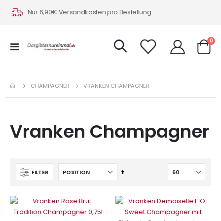
Nur 6,90€ Versandkosten pro Bestellung
Art
0
Navigation
Warenk
umschalten
CHAMPAGNER
VRANKEN CHAMPAGNER
Vranken Champagner
In
FILTER
absteigender
Reihenfolge
IN DEN WARENKORB