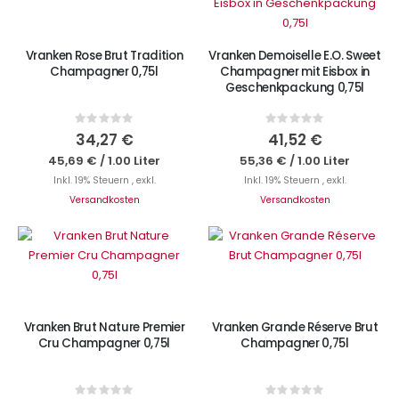
IN DEN WARENKORB
Vranken Rose Brut Tradition
Vranken Demoiselle E.O. Sweet
Champagner 0,75l
Champagner mit Eisbox in
Geschenkpackung 0,75l
Rating:
Rating:
0%
0%
34,27 €
41,52 €
45,69 €
/
1.00 Liter
55,36 €
/
1.00 Liter
Inkl. 19% Steuern
,
exkl.
Inkl. 19% Steuern
,
exkl.
Versandkosten
Versandkosten
IN DEN WARENKORB
IN DEN WARENKORB
Vranken Brut Nature Premier
Vranken Grande Réserve Brut
Cru Champagner 0,75l
Champagner 0,75l
Rating:
Rating: