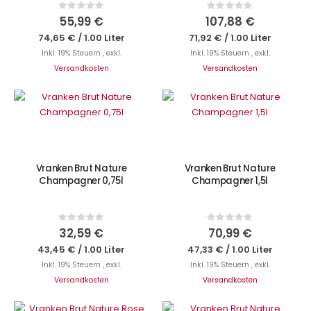
Rating:
Rating:
0%
0%
55,99 €
107,88 €
74,65 €
/
1.00 Liter
71,92 €
/
1.00 Liter
Inkl. 19% Steuern
,
exkl.
Inkl. 19% Steuern
,
exkl.
Versandkosten
Versandkosten
IN DEN WARENKORB
IN DEN WARENKORB
Vranken Brut Nature
Vranken Brut Nature
Champagner 0,75l
Champagner 1,5l
Rating:
Rating:
0%
0%
32,59 €
70,99 €
43,45 €
/
1.00 Liter
47,33 €
/
1.00 Liter
Inkl. 19% Steuern
,
exkl.
Inkl. 19% Steuern
,
exkl.
Versandkosten
Versandkosten