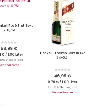
N DEN WARENKORB
kell Rosé Brut Sekt
6-0,75l
IN DEN WARENKORB
Rating:
0%
58,99 €
Henkell Trocken Sekt in GP
11 €
/
1.00 Liter
24-0,2l
. 19% Steuern
,
exkl.
ersandkosten
Rating:
0%
46,99 €
9,79 €
/
1.00 Liter
Inkl. 19% Steuern
,
exkl.
Versandkosten