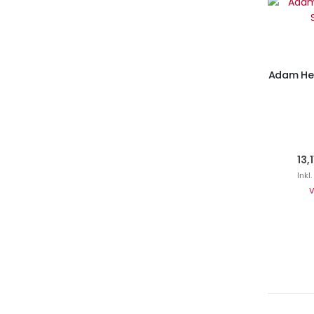
I
Adam Hen
13,
Inkl
V