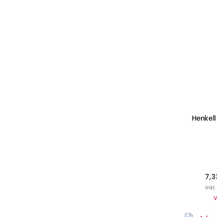
I
Henkell
7,3
Inkl
V