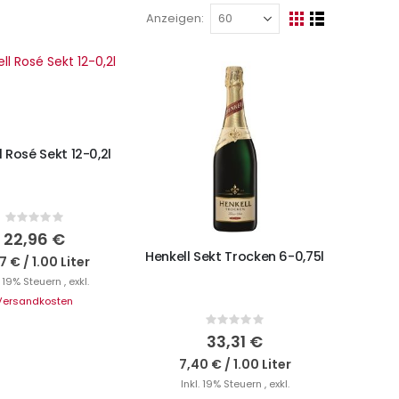
Anzeigen
Ansicht
Raster
Liste
als
N DEN WARENKORB
l Rosé Sekt 12-0,2l
IN DEN WARENKORB
Rating:
0%
22,96 €
Henkell Sekt Trocken 6-0,75l
7 €
/
1.00 Liter
. 19% Steuern
,
exkl.
Versandkosten
Rating:
0%
33,31 €
7,40 €
/
1.00 Liter
Inkl. 19% Steuern
,
exkl.