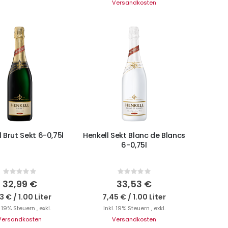
Versandkosten
N DEN WARENKORB
IN DEN WARENKORB
l Brut Sekt 6-0,75l
Henkell Sekt Blanc de Blancs
6-0,75l
Rating:
Rating:
0%
0%
32,99 €
33,53 €
3 €
/
1.00 Liter
7,45 €
/
1.00 Liter
. 19% Steuern
,
exkl.
Inkl. 19% Steuern
,
exkl.
Versandkosten
Versandkosten