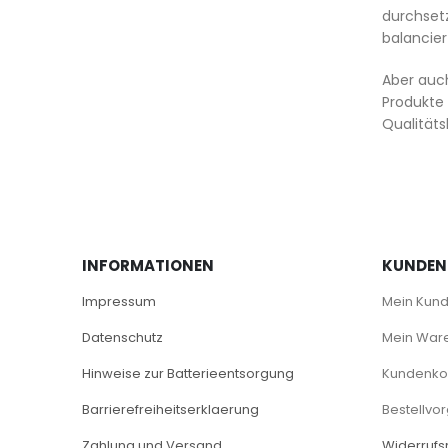
durchset
balancie
Aber auch
Produkte 
Qualitäts
INFORMATIONEN
KUNDEN
Impressum
Mein Kun
Datenschutz
Mein War
Hinweise zur Batterieentsorgung
Kundenkon
Barrierefreiheitserklaerung
Bestellvo
Zahlung und Versand
Widerrufs