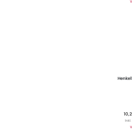
V
I
Henkel
10,
Inkl
V