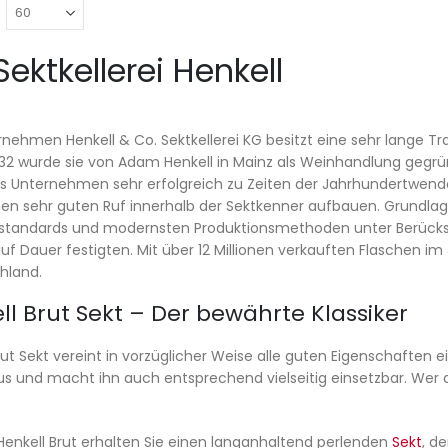
Sektkellerei Henkell
nehmen Henkell & Co. Sektkellerei KG besitzt eine sehr lange Tra
832 wurde sie von Adam Henkell in Mainz als Weinhandlung gegrü
as Unternehmen sehr erfolgreich zu Zeiten der Jahrhundertwend
nen sehr guten Ruf innerhalb der Sektkenner aufbauen. Grundlage 
standards und modernsten Produktionsmethoden unter Berücksich
uf Dauer festigten. Mit über 12 Millionen verkauften Flaschen im
hland.
ll Brut Sekt – Der bewährte Klassiker
rut Sekt vereint in vorzüglicher Weise alle guten Eigenschaften ei
 und macht ihn auch entsprechend vielseitig einsetzbar. Wer au
enkell Brut erhalten Sie einen langanhaltend perlenden
Sekt
, d