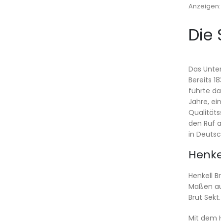
Anzeigen
Die 
Das Unter
Bereits 1
führte d
Jahre, ei
Qualitäts
den Ruf a
in Deutsc
Henke
Henkell B
Maßen aus
Brut Sekt.
Mit dem H