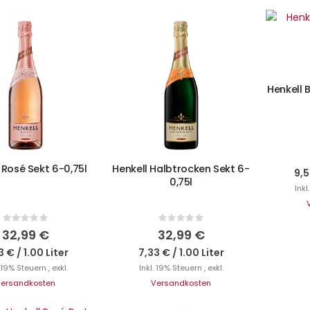
I
Henkell 
N DEN WARENKORB
IN DEN WARENKORB
 Rosé Sekt 6-0,75l
Henkell Halbtrocken Sekt 6-
9,5
0,75l
Inkl
Rating:
Rating:
0%
0%
32,99 €
32,99 €
3 €
/
1.00 Liter
7,33 €
/
1.00 Liter
. 19% Steuern
,
exkl.
Inkl. 19% Steuern
,
exkl.
ersandkosten
Versandkosten