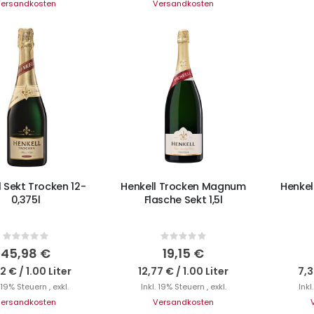
ersandkosten
Versandkosten
N DEN WARENKORB
IN DEN WARENKORB
I
l Sekt Trocken 12-
Henkell Trocken Magnum
Henkel
0,375l
Flasche Sekt 1,5l
Rating:
Rating:
0%
0%
45,98 €
19,15 €
22 €
/
1.00 Liter
12,77 €
/
1.00 Liter
7,3
. 19% Steuern
,
exkl.
Inkl. 19% Steuern
,
exkl.
Inkl
ersandkosten
Versandkosten