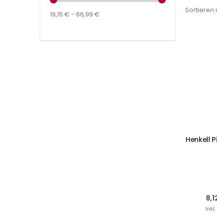
Sortieren
19,15 € - 66,99 €
I
Henkell 
8,1
Inkl