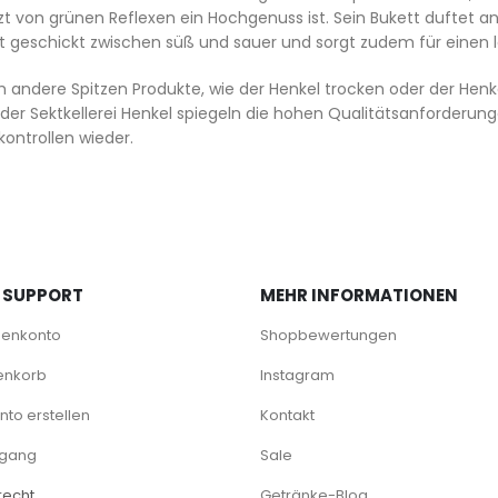
zt von grünen Reflexen ein Hochgenuss ist. Sein Bukett dufte
rt geschickt zwischen süß und sauer und sorgt zudem für einen
 andere Spitzen Produkte, wie der Henkel trocken oder der Henke
der Sektkellerei Henkel spiegeln die hohen Qualitätsanforderun
kontrollen wieder.
 SUPPORT
MEHR INFORMATIONEN
denkonto
Shopbewertungen
enkorb
Instagram
to erstellen
Kontakt
rgang
Sale
recht
Getränke-Blog