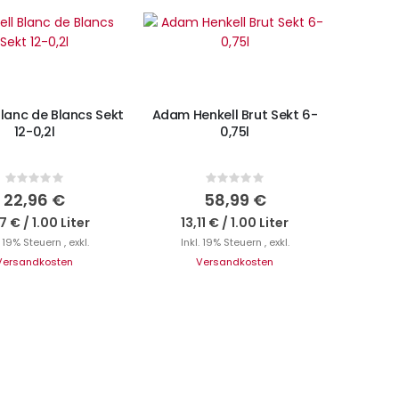
N DEN WARENKORB
IN DEN WARENKORB
Blanc de Blancs Sekt
Adam Henkell Brut Sekt 6-
12-0,2l
0,75l
Rating:
Rating:
0%
0%
22,96 €
58,99 €
7 €
/
1.00 Liter
13,11 €
/
1.00 Liter
. 19% Steuern
,
exkl.
Inkl. 19% Steuern
,
exkl.
Versandkosten
Versandkosten