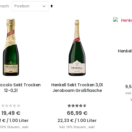
In
 nach
absteigender
I
Reihenfolge
Henkel
N DEN WARENKORB
IN DEN WARENKORB
Piccolo Sekt Trocken
Henkell Sekt Trocken 3,0l
9,5
12-0,2l
Jeroboam Großflasche
Inkl
Rating:
Bewertung:
0%
93%
19,49 €
66,99 €
2 €
/
1.00 Liter
22,33 €
/
1.00 Liter
. 19% Steuern
,
exkl.
Inkl. 19% Steuern
,
exkl.