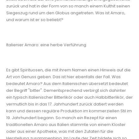
zurück und hat in der Form von so manch einem Kulthit seinen
Siegeszug rund um den Globus angetreten. Was ist Amaro,
und warum ist er so beliebt?
Italienier Amaro: eine herbe Verführung
Es gibt Spirituosen, die mit ihrem Namen einen Hinweis auf die
Art von Genuss geben. Das ist hier ebenfalls der Fall. Was
bedeutet Amaro? Aus dem Italienischen übersetzt bedeutet
der Begriff "bitter". Dementsprechend verbirgt sich dahinter
ein typisch italienischer Bitterlikör oder auch Halbbitterlikör, der
vermutlich bis in das 17. Jahrhundert zurück datiert werden
kann und dessen reguläre Produktion im kommerziellen Stil im
19. Jahrhundert begann. So manch ein Rezept für einen
traditionellen Amaro aus Italien stammte von einem Kloster
oder aus einer Apotheke, was mit den Zutaten für die
Herstellung zusammenhing. Im Laufe der Zeit bildete sich so