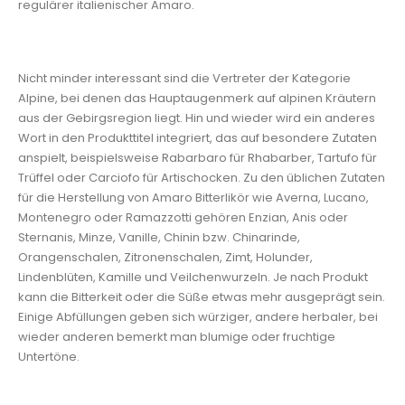
regulärer italienischer Amaro.
Nicht minder interessant sind die Vertreter der Kategorie
Alpine, bei denen das Hauptaugenmerk auf alpinen Kräutern
aus der Gebirgsregion liegt. Hin und wieder wird ein anderes
Wort in den Produkttitel integriert, das auf besondere Zutaten
anspielt, beispielsweise Rabarbaro für Rhabarber, Tartufo für
Trüffel oder Carciofo für Artischocken. Zu den üblichen Zutaten
für die Herstellung von Amaro Bitterlikör wie Averna, Lucano,
Montenegro oder Ramazzotti gehören Enzian, Anis oder
Sternanis, Minze, Vanille, Chinin bzw. Chinarinde,
Orangenschalen, Zitronenschalen, Zimt, Holunder,
Lindenblüten, Kamille und Veilchenwurzeln. Je nach Produkt
kann die Bitterkeit oder die Süße etwas mehr ausgeprägt sein.
Einige Abfüllungen geben sich würziger, andere herbaler, bei
wieder anderen bemerkt man blumige oder fruchtige
Untertöne.