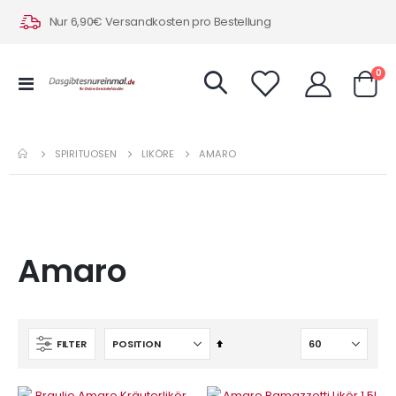
Nur 6,90€ Versandkosten pro Bestellung
Art
0
Navigation
Warenk
umschalten
SPIRITUOSEN
LIKÖRE
AMARO
Amaro
In
FILTER
absteigender
Reihenfolge
IN DEN WARENKORB