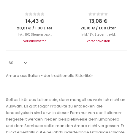
Rating:
Rating:
0%
0%
14,43 €
13,08 €
20,61 €
/
1.00 Liter
26,16 €
/
1.00 Liter
Inkl. 19% Steuern
,
exkl.
Inkl. 19% Steuern
,
exkl.
Versandkosten
Versandkosten
Amaro aus Italien - der traditionelle Bitterlikör
Soll es Likör aus Italien sein, dann mangelt es wahrlich nicht an
Auswahl. Es gibt sogar Produkte zu entdecken, die
landestypisch sind bzw. in dieser Form nur von den Italienern
hergestellt werden. Neben beispielsweise dem Limoncello
und dem Sambuca sollte man den Amaro nicht vergessen. Er
blickt ebenfalls auf eine jahrhundertelange Erfolgsgeschichte