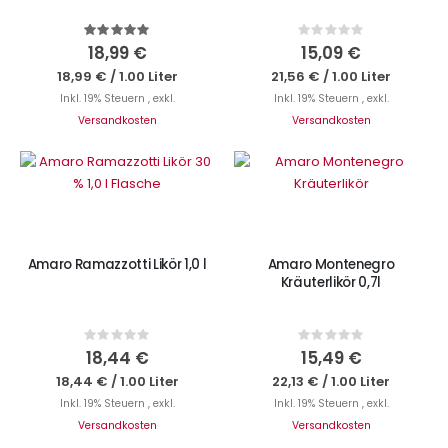
Bewertung:
Rating:
100%
0%
18,99 €
15,09 €
18,99 €
/
1.00 Liter
21,56 €
/
1.00 Liter
Inkl. 19% Steuern
,
exkl.
Inkl. 19% Steuern
,
exkl.
Versandkosten
Versandkosten
IN DEN WARENKORB
IN DEN WARENKORB
Amaro Ramazzotti Likör 1,0 l
Amaro Montenegro
Kräuterlikör 0,7l
Rating:
Rating:
0%
0%
18,44 €
15,49 €
18,44 €
/
1.00 Liter
22,13 €
/
1.00 Liter
Inkl. 19% Steuern
,
exkl.
Inkl. 19% Steuern
,
exkl.
Versandkosten
Versandkosten