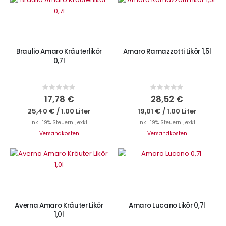
IN DEN WARENKORB
Braulio Amaro Kräuterlikör
Amaro Ramazzotti Likör 1,5l
0,7l
Rating:
Rating:
0%
0%
17,78 €
28,52 €
25,40 €
/
1.00 Liter
19,01 €
/
1.00 Liter
Inkl. 19% Steuern
,
exkl.
Inkl. 19% Steuern
,
exkl.
Versandkosten
Versandkosten
IN DEN WARENKORB
IN DEN WARENKORB
Averna Amaro Kräuter Likör
Amaro Lucano Likör 0,7l
1,0l