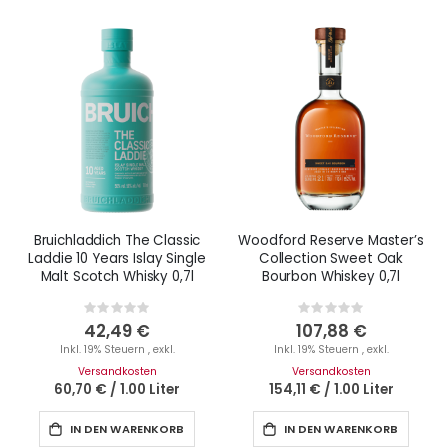
Bruichladdich The Classic
Woodford Reserve Master’s
Laddie 10 Years Islay Single
Collection Sweet Oak
Malt Scotch Whisky 0,7l
Bourbon Whiskey 0,7l
Rating:
Rating:
0%
0%
42,49 €
107,88 €
Inkl. 19% Steuern
,
exkl.
Inkl. 19% Steuern
,
exkl.
Versandkosten
Versandkosten
60,70 €
/
1.00 Liter
154,11 €
/
1.00 Liter
IN DEN WARENKORB
IN DEN WARENKORB