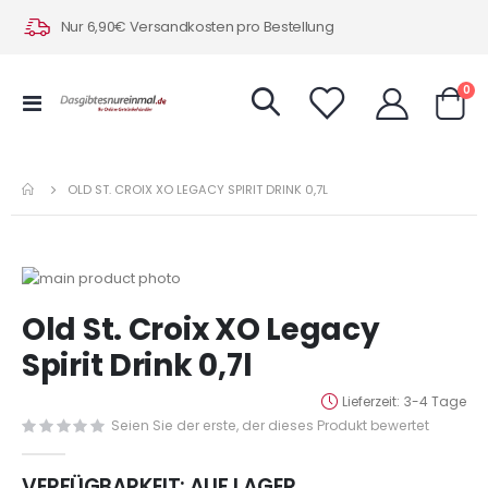
Nur 6,90€ Versandkosten pro Bestellung
Art
0
Navigation
Warenk
umschalten
OLD ST. CROIX XO LEGACY SPIRIT DRINK 0,7L
Zum
Ende
Zum
Old St. Croix XO Legacy
der
Anfang
Bildergalerie
der
Spirit Drink 0,7l
springen
Bildergalerie
springen
Lieferzeit
3-4 Tage
Seien Sie der erste, der dieses Produkt bewertet
VERFÜGBARKEIT:
AUF LAGER