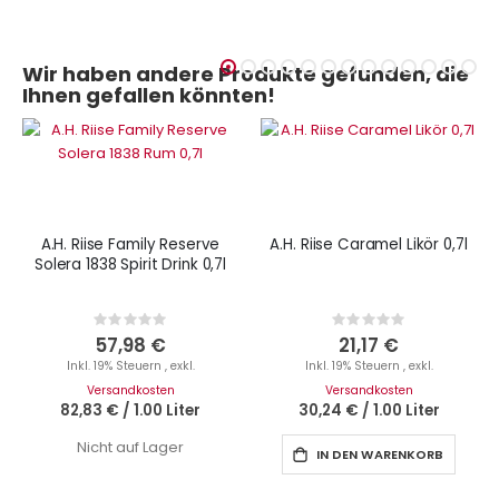
Wir haben andere Produkte gefunden, die
Ihnen gefallen könnten!
A.H. Riise Family Reserve
A.H. Riise Caramel Likör 0,7l
Solera 1838 Spirit Drink 0,7l
Rating:
Rating:
0%
0%
57,98 €
21,17 €
Inkl. 19% Steuern
,
exkl.
Inkl. 19% Steuern
,
exkl.
Versandkosten
Versandkosten
82,83 €
/
1.00 Liter
30,24 €
/
1.00 Liter
Nicht auf Lager
IN DEN WARENKORB