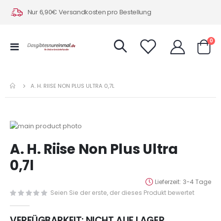
Nur 6,90€ Versandkosten pro Bestellung
Art
0
Navigation
Warenk
umschalten
A. H. RIISE NON PLUS ULTRA 0,7L
Zum
Ende
Zum
A. H. Riise Non Plus Ultra
der
Anfang
Bildergalerie
der
0,7l
springen
Bildergalerie
springen
Lieferzeit
3-4 Tage
Seien Sie der erste, der dieses Produkt bewertet
VERFÜGBARKEIT:
NICHT AUF LAGER