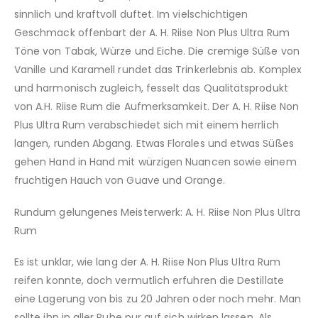
sinnlich und kraftvoll duftet. Im vielschichtigen
Geschmack offenbart der A. H. Riise Non Plus Ultra Rum
Töne von Tabak, Würze und Eiche. Die cremige Süße von
Vanille und Karamell rundet das Trinkerlebnis ab. Komplex
und harmonisch zugleich, fesselt das Qualitätsprodukt
von A.H. Riise Rum die Aufmerksamkeit. Der A. H. Riise Non
Plus Ultra Rum verabschiedet sich mit einem herrlich
langen, runden Abgang. Etwas Florales und etwas Süßes
gehen Hand in Hand mit würzigen Nuancen sowie einem
fruchtigen Hauch von Guave und Orange.
Rundum gelungenes Meisterwerk: A. H. Riise Non Plus Ultra
Rum
Es ist unklar, wie lang der A. H. Riise Non Plus Ultra Rum
reifen konnte, doch vermutlich erfuhren die Destillate
eine Lagerung von bis zu 20 Jahren oder noch mehr. Man
sollte ihn in aller Ruhe pur auf sich wirken lassen. Als