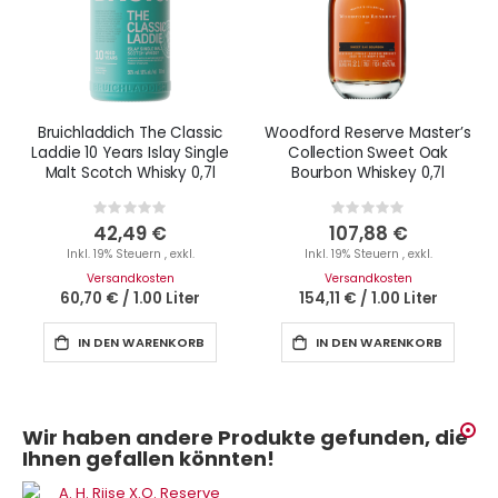
Bruichladdich The Classic
Woodford Reserve Master’s
Laddie 10 Years Islay Single
Collection Sweet Oak
Malt Scotch Whisky 0,7l
Bourbon Whiskey 0,7l
Rating:
Rating:
0%
0%
42,49 €
107,88 €
Inkl. 19% Steuern
,
exkl.
Inkl. 19% Steuern
,
exkl.
Versandkosten
Versandkosten
60,70 €
/
1.00 Liter
154,11 €
/
1.00 Liter
IN DEN WARENKORB
IN DEN WARENKORB
Wir haben andere Produkte gefunden, die
Ihnen gefallen könnten!