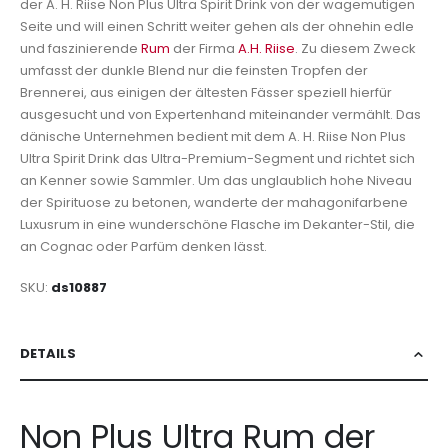
der A. H. Riise Non Plus Ultra Spirit Drink von der wagemutigen
Seite und will einen Schritt weiter gehen als der ohnehin edle
und faszinierende
Rum
der Firma
A.H. Riise
. Zu diesem Zweck
umfasst der dunkle Blend nur die feinsten Tropfen der
Brennerei, aus einigen der ältesten Fässer speziell hierfür
ausgesucht und von Expertenhand miteinander vermählt. Das
dänische Unternehmen bedient mit dem A. H. Riise Non Plus
Ultra Spirit Drink das Ultra-Premium-Segment und richtet sich
an Kenner sowie Sammler. Um das unglaublich hohe Niveau
der Spirituose zu betonen, wanderte der mahagonifarbene
Luxusrum in eine wunderschöne Flasche im Dekanter-Stil, die
an Cognac oder Parfüm denken lässt.
SKU
ds10887
DETAILS
Non Plus Ultra Rum der