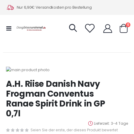
Nur 6,90€ Versandkosten pro Bestellung
Art
0
Navigation
Warenk
umschalten
Zum
Ende
Zum
A.H. Riise Danish Navy
der
Anfang
Bildergalerie
der
Frogman Conventus
springen
Bildergalerie
Ranae Spirit Drink in GP
springen
0,7l
Lieferzeit
3-4 Tage
Seien Sie der erste, der dieses Produkt bewertet