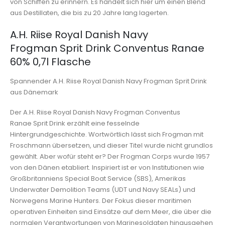
von Schiffen zu erinnern. Es handelt sich hier um einen Blend
aus Destillaten, die bis zu 20 Jahre lang lagerten.
A.H. Riise Royal Danish Navy
Frogman Sprit Drink Conventus Ranae
60% 0,7l Flasche
Spannender A.H. Riise Royal Danish Navy Frogman Sprit Drink
aus Dänemark
Der A.H. Riise Royal Danish Navy Frogman Conventus
Ranae Sprit Drink erzählt eine fesselnde
Hintergrundgeschichte. Wortwörtlich lässt sich Frogman mit
Froschmann übersetzen, und dieser Titel wurde nicht grundlos
gewählt. Aber wofür steht er? Der Frogman Corps wurde 1957
von den Dänen etabliert. Inspiriert ist er von Institutionen wie
Großbritanniens Special Boat Service (SBS), Amerikas
Underwater Demolition Teams (UDT und Navy SEALs) und
Norwegens Marine Hunters. Der Fokus dieser maritimen
operativen Einheiten sind Einsätze auf dem Meer, die über die
normalen Verantwortungen von Marinesoldaten hinausgehen