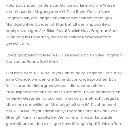
Holz. Zitrusnoten runden das Ganze ab. Eine warme Würze
stimmt auf den Abgang des A.H. Riise Royal Danish Navy
Frogman ein, der lange verweilt und mit einem cremigen
Mundgefühl verbunden ist. Man behält den imposanten,
hochprozentigen A.H. Riise Royal Danish Navy Frogman Sprit
Drink lang in Erinnerung, wobei er seinen Namensvettern
gerecht wird.
Etwas ganz Besonderes: A.H. Riise Royal Danish Navy Frogman
Conventus Ranae Sprit Drink
Gibt man dem A.H. Riise Royal Danish Navy Frogman Sprit Drink
eine Chance, werden alle Sinne davon angesprochen. Das
faszinierende Hintergrundwissen, die wunderschöne
Produktpräsentation und das fulminante Trinkerlebnis sorgen
für einen Gesamteindruck, den man so schnell nicht vergisst.
Mit einem beachtlichen Alkoholgehalt von 60 % vol. erinnert
der A.H. Riise Royal Danish Navy Frogman Sprit Drink an Cask
Strength Rum in Fassstärke. Die höhere Trinkstärke wurde
gewählt, um an den einstigen Navy Strength Sprit Drink an Bord