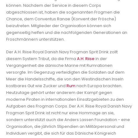
können. Nachdem der Service in diesem Corps
abgeschlossen ist, haben die sogenannten Frogmen die
Chance, dem Conventus Ranae (Konvent der Frösche)
beizutreten. Mitglieder der Organisation können sich
gegenseitig helfen und die nachfolgenden Generationen an
Froschmännern unterstützen.
Der A.H. Riise Royal Danish Navy Frogman Sprit Drink zollt
diesem System Tribut, da die Firma
A.H. Riise
in der
Vergangenheit die dänische Marine mit Rumrationen
versorgte. Im Gegenzug verteidigten die Soldaten auf dem
Meer die Handelsschiffe, die von den Westindischen Inseln
kostbares Gut wie Zucker und
Rum
nach Europa brachten.
Heutzutage gehört unter anderem der Kampf gegen
moderne Piraten in internationalen Einsatzgebieten zu den
Aufgaben des Frogman Corps. Der A.H. Riise Royal Danish Navy
Frogman Sprit Drink ist nicht nur eine Hommage an sie,
sondern unterstützt auch die Anders Lassen Foundation - eine
Organisation, die jährlich Stipendien an Militärpersonal und
Individuen vergibt, die sich für das Dänische Königreich