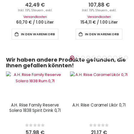
0%
0%
42,49 €
107,88 €
Inkl. 19% Steuern
,
exkl.
Inkl. 19% Steuern
,
exkl.
Versandkosten
Versandkosten
60,70 €
/
1.00 Liter
154,11 €
/
1.00 Liter
IN DEN WARENKORB
IN DEN WARENKORB
Wir haben andere Produkte gefunden, die
Ihnen gefallen könnten!
A.H. Riise Family Reserve
A.H. Riise Caramel Likör 0,7l
Solera 1838 Spirit Drink 0,7l
Rating:
Rating:
0%
0%
57,98 €
21,17 €