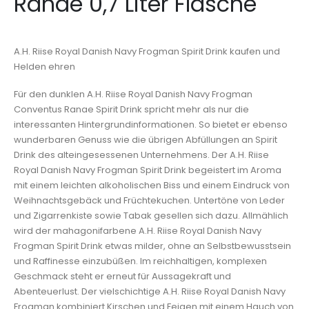
Ranae 0,7 Liter Flasche
A.H. Riise Royal Danish Navy Frogman Spirit Drink kaufen und
Helden ehren
Für den dunklen A.H. Riise Royal Danish Navy Frogman
Conventus Ranae Spirit Drink spricht mehr als nur die
interessanten Hintergrundinformationen. So bietet er ebenso
wunderbaren Genuss wie die übrigen Abfüllungen an Spirit
Drink des alteingesessenen Unternehmens. Der A.H. Riise
Royal Danish Navy Frogman Spirit Drink begeistert im Aroma
mit einem leichten alkoholischen Biss und einem Eindruck von
Weihnachtsgebäck und Früchtekuchen. Untertöne von Leder
und Zigarrenkiste sowie Tabak gesellen sich dazu. Allmählich
wird der mahagonifarbene A.H. Riise Royal Danish Navy
Frogman Spirit Drink etwas milder, ohne an Selbstbewusstsein
und Raffinesse einzubüßen. Im reichhaltigen, komplexen
Geschmack steht er erneut für Aussagekraft und
Abenteuerlust. Der vielschichtige A.H. Riise Royal Danish Navy
Frogman kombiniert Kirschen und Feigen mit einem Hauch von