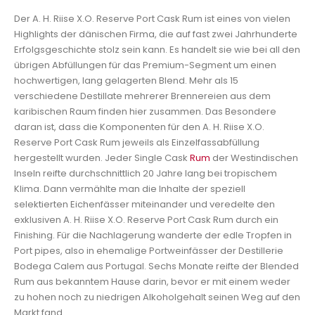
Der A. H. Riise X.O. Reserve Port Cask Rum ist eines von vielen
Highlights der dänischen Firma, die auf fast zwei Jahrhunderte
Erfolgsgeschichte stolz sein kann. Es handelt sie wie bei all den
übrigen Abfüllungen für das Premium-Segment um einen
hochwertigen, lang gelagerten Blend. Mehr als 15
verschiedene Destillate mehrerer Brennereien aus dem
karibischen Raum finden hier zusammen. Das Besondere
daran ist, dass die Komponenten für den A. H. Riise X.O.
Reserve Port Cask Rum jeweils als Einzelfassabfüllung
hergestellt wurden. Jeder Single Cask
Rum
der Westindischen
Inseln reifte durchschnittlich 20 Jahre lang bei tropischem
Klima. Dann vermählte man die Inhalte der speziell
selektierten Eichenfässer miteinander und veredelte den
exklusiven A. H. Riise X.O. Reserve Port Cask Rum durch ein
Finishing. Für die Nachlagerung wanderte der edle Tropfen in
Port pipes, also in ehemalige Portweinfässer der Destillerie
Bodega Calem aus Portugal. Sechs Monate reifte der Blended
Rum aus bekanntem Hause darin, bevor er mit einem weder
zu hohen noch zu niedrigen Alkoholgehalt seinen Weg auf den
Markt fand.