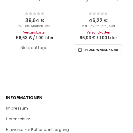
Rating:
Rating:
0%
0%
39,64 €
46,22 €
Inkl. 19% Steuern
,
exkl.
Inkl. 19% Steuern
,
exkl.
Versandkosten
Versandkosten
56,63 €
/
1.00 Liter
66,03 €
/
1.00 Liter
Nicht auf Lager
IN DEN WARENKORB
INFORMATIONEN
Impressum
Datenschutz
Hinweise zur Batterieentsorgung