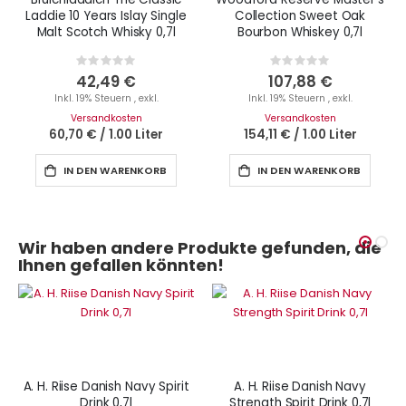
Laddie 10 Years Islay Single
Collection Sweet Oak
Malt Scotch Whisky 0,7l
Bourbon Whiskey 0,7l
Rating:
Rating:
0%
0%
42,49 €
107,88 €
Inkl. 19% Steuern
,
exkl.
Inkl. 19% Steuern
,
exkl.
Versandkosten
Versandkosten
60,70 €
/
1.00 Liter
154,11 €
/
1.00 Liter
IN DEN WARENKORB
IN DEN WARENKORB
Wir haben andere Produkte gefunden, die
Ihnen gefallen könnten!
A. H. Riise Danish Navy Spirit
A. H. Riise Danish Navy
Drink 0,7l
Strength Spirit Drink 0,7l