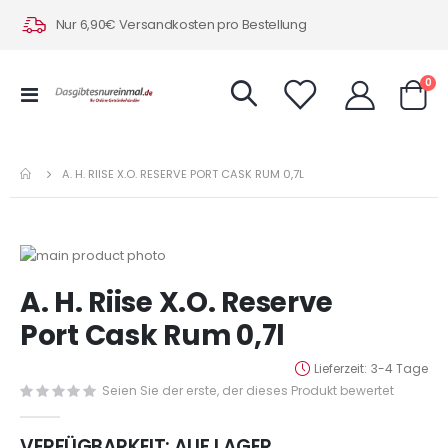
Nur 6,90€ Versandkosten pro Bestellung
Art
0
Navigation
Warenk
umschalten
A. H. RIISE X.O. RESERVE PORT CASK RUM 0,7L
Zum
Ende
Zum
A. H. Riise X.O. Reserve
der
Anfang
Bildergalerie
der
Port Cask Rum 0,7l
springen
Bildergalerie
springen
Lieferzeit
3-4 Tage
Seien Sie der erste, der dieses Produkt bewertet
VERFÜGBARKEIT:
AUF LAGER