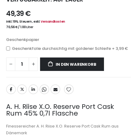
49,39 €
Inkl. 19% Steuern
,
exkl.
Versandkosten
70,56 €
/
1.00 Liter
Geschenkpapier
Geschenkfolie durchsichtig mit goldener Schleife
+
3,99 €
IN DEN WARENKORB
A. H. Riise X.O. Reserve Port Cask
Rum 45% 0,7l Flasche
Finessereicher A. H. Riise X.O. Reserve Port Cask Rum aus
Dänemark