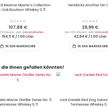
 Reserve Master’s Collection
Hendricks Another Gin 0
 Oak Bourbon Whiskey 0,7l
Rating:
Rating:
0%
0%
107,88 €
29,99 €
 19% Steuern
,
exkl.
Versandkosten
Inkl. 19% Steuern
,
exkl.
Versandk
154,11 €
/
1.00 Liter
42,84 €
/
1.00 Liter
IN DEN WARENKORB
IN DEN WARENKORB
die Ihnen gefallen könnten!
els Master Distiller Series No. 5
Jack Daniels Red Dog Saloon
ennessee Whiskey 0,7l
Tennessee Whiskey 0,