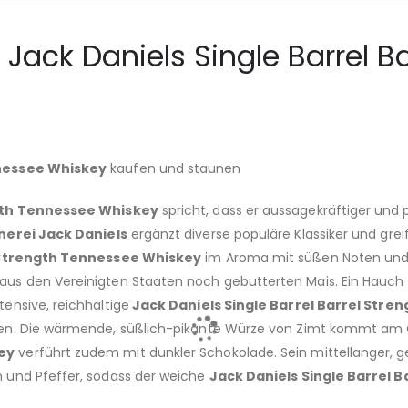
ack Daniels Single Barrel Barr
nnessee Whiskey
kaufen und staunen
ngth Tennessee Whiskey
spricht, dass er aussagekräftiger und 
erei Jack Daniels
ergänzt diverse populäre Klassiker und greif
l Strength Tennessee Whiskey
im Aroma mit süßen Noten und
aus den Vereinigten Staaten noch gebutterten Mais. Ein Hauch
ensive, reichhaltige
Jack Daniels Single Barrel Barrel Str
zen. Die wärmende, süßlich-pikante Würze von Zimt kommt am
key
verführt zudem mit dunkler Schokolade. Sein mittellanger, g
 und Pfeffer, sodass der weiche
Jack Daniels Single Barrel 