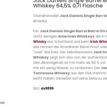
Jack Daniels Single Barrel 
Whiskey 64,5% 0,7l Flasche
Charaktervoller
Jack Daniels Single Barr
Amerika
Der
Jack Daniels Single Barrel Barrel St
recht wenigen
American Whiskeys
, die i
Whisky
aus Schottland und beim
Irish Whi
das nennen die Amerikaner Barrel Proof oder
"cask" das Fass. Der selbstbewusste
Jack Da
Whiskey
zeigt sich also von der authentisc
Sein Alkoholgehalt ist mit mehr als 60 % vol
mit ein wenig Wasser zu verdünnen. Der
Jac
Tennessee Whiskey
aus den USA stammt 
leicht haben, Genießer auf seine Seite zu zi
SKU
ds9895
GEN