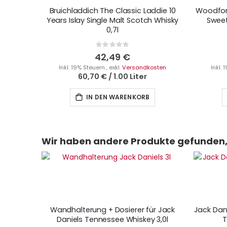
Bruichladdich The Classic Laddie 10
Woodford
Years Islay Single Malt Scotch Whisky
Sweet
0,7l
Rating:
0%
42,49 €
Inkl. 19% Steuern
,
exkl.
Versandkosten
Inkl.
60,70 €
/
1.00 Liter
IN DEN WARENKORB
Wir haben andere Produkte gefunden, 
Wandhalterung + Dosierer für Jack
Jack Dani
Daniels Tennessee Whiskey 3,0l
T