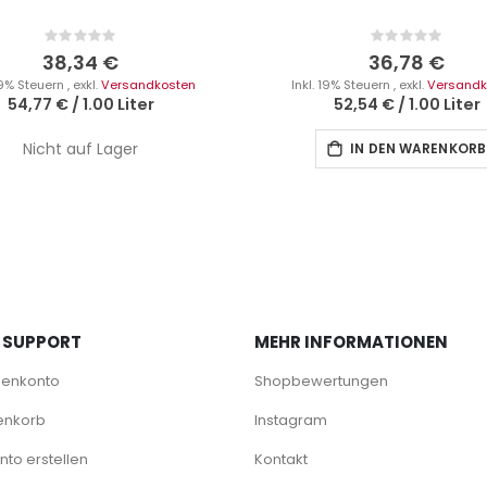
Rating:
Rating:
0%
0%
38,34 €
36,78 €
 19% Steuern
,
exkl.
Versandkosten
Inkl. 19% Steuern
,
exkl.
Versandk
54,77 €
/
1.00 Liter
52,54 €
/
1.00 Liter
Nicht auf Lager
IN DEN WARENKORB
 SUPPORT
MEHR INFORMATIONEN
denkonto
Shopbewertungen
enkorb
Instagram
to erstellen
Kontakt