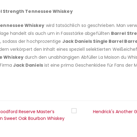
rel Strength Tennessee Whiskey
h Tennessee Whiskey
wird tatsächlich so geschrieben. Man verwe
uflage handelt als auch um in Fassstärke abgefüllten
Barrel Str
en, sodass der hochprozentige
Jack Daniels Single Barrel Bar
ondern verkörpert den Inhalt eines speziell selektierten Weißei
ee Whiskey
durch den unabhängigen Abfüller La Maison du Whisk
 Firma
Jack Daniels
ist eine prima Geschenkidee für Fans der M