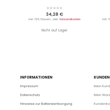
Rating:
0%
34,28 €
Inkl. 19% Steuern
,
exkl.
Versandkosten
Inkl.
Nicht auf Lager
INFORMATIONEN
KUNDEN
Impressum
Mein Kun
Datenschutz
Mein War
Hinweise zur Batterieentsorgung
Kundenkon