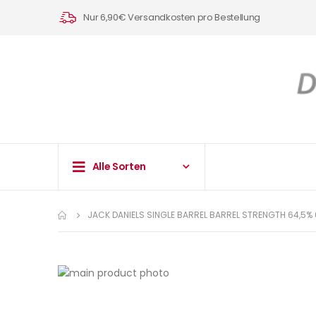
Nur 6,90€ Versandkosten pro Bestellung
Alle Sorten
JACK DANIELS SINGLE BARREL BARREL STRENGTH 64,5% 
Zum
Ende
Zum
der
Anfang