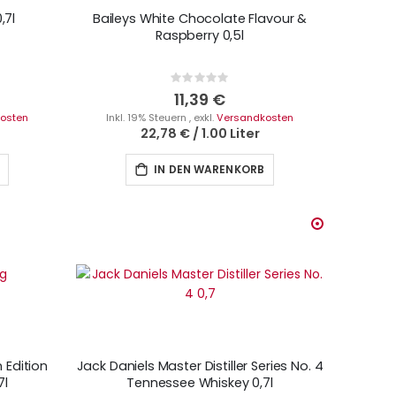
,7l
Baileys White Chocolate Flavour &
Raspberry 0,5l
Rating:
0%
11,39 €
osten
Inkl. 19% Steuern
,
exkl.
Versandkosten
22,78 €
/
1.00 Liter
IN DEN WARENKORB
 Edition
Jack Daniels Master Distiller Series No. 4
7l
Tennessee Whiskey 0,7l