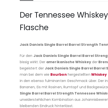
Der Tennessee Whiskey J
Flasche
Jack Daniels Single Barrel Barrel Strength Te
Für den
Jack Daniels Single Barrel Barrel Stre
bissig wirkt. Der
amerikanische Whiskey
der
Brenn
begeistert der
Jack Daniels Single Barrel Barre
man bei dem wie
Bourbon
hergestellten
Whiskey
in den ebenso fulminanten Geschmack über. Der int
Bananen, Eis mit Rosinen, Rumtopf und Backgewür
Single Barrel Barrel Strength Tennessee Whis
unwiderstehlichen Kombination aus Johannisbeeren
bleibenden Eindruck hinterlässt.