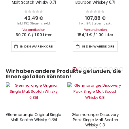
Malt Scotch Whisky 0,7l
Bourbon Whiskey 0,7l
Rating:
Rating:
0%
0%
42,49 €
107,88 €
Inkl. 19% Steuern
,
exkl.
Inkl. 19% Steuern
,
exkl.
Versandkosten
Versandkosten
60,70 €
/
1.00 Liter
154,11 €
/
1.00 Liter
IN DEN WARENKORB
IN DEN WARENKORB
Wir haben andere Produkte gefunden, die
Ihnen gefallen könnten!
Glenmorangie Original Single
Glenmorangie Discovery
Malt Scotch Whisky 0,35l
Pack Single Malt Scotch
Whisky 0,8l