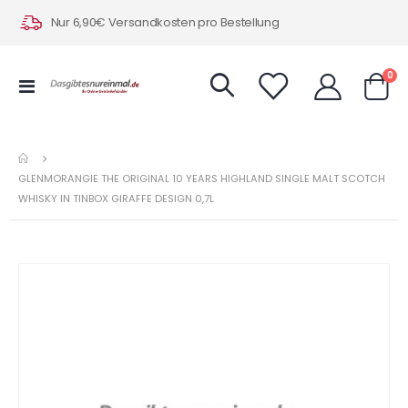
Nur 6,90€ Versandkosten pro Bestellung
Art
0
Navigation
Warenk
umschalten
GLENMORANGIE THE ORIGINAL 10 YEARS HIGHLAND SINGLE MALT SCOTCH
WHISKY IN TINBOX GIRAFFE DESIGN 0,7L
Zum
Ende
der
Bildergalerie
springen