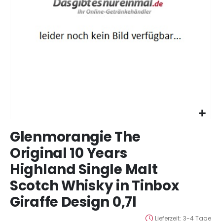
Zum
Glenmorangie The
Anfang
der
Original 10 Years
Bildergalerie
Highland Single Malt
springen
Scotch Whisky in Tinbox
Giraffe Design 0,7l
Lieferzeit
3-4 Tage