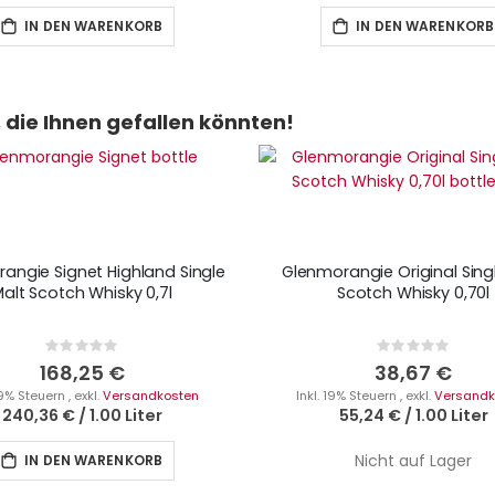
IN DEN WARENKORB
IN DEN WARENKORB
die Ihnen gefallen könnten!
angie Signet Highland Single
Glenmorangie Original Sing
alt Scotch Whisky 0,7l
Scotch Whisky 0,70l
Rating:
Rating:
0%
0%
168,25 €
38,67 €
 19% Steuern
,
exkl.
Versandkosten
Inkl. 19% Steuern
,
exkl.
Versandk
240,36 €
/
1.00 Liter
55,24 €
/
1.00 Liter
Nicht auf Lager
IN DEN WARENKORB