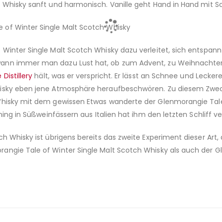
ch Whisky sanft und harmonisch. Vanille geht Hand in Hand mi
 of Winter Single Malt Scotch Whisky
Winter Single Malt Scotch Whisky dazu verleitet, sich entspann
ann immer man dazu Lust hat, ob zum Advent, zu Weihnachten o
Distillery
hält, was er verspricht. Er lässt an Schnee und Lecker
isky eben jene Atmosphäre heraufbeschwören. Zu diesem Zweck l
Whisky mit dem gewissen Etwas wanderte der Glenmorangie Tale
hing in Süßweinfässern aus Italien hat ihm den letzten Schliff ve
h Whisky ist übrigens bereits das zweite Experiment dieser Art,
rangie Tale of Winter Single Malt Scotch Whisky als auch de