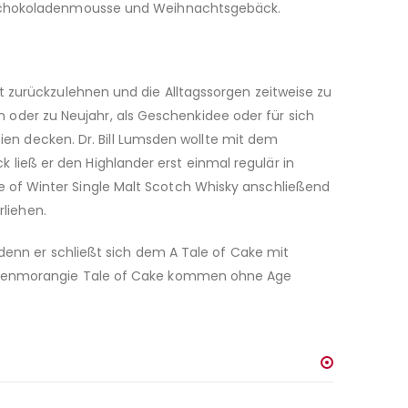
t Schokoladenmousse und Weihnachtsgebäck.
t zurückzulehnen und die Alltagssorgen zeitweise zu
der zu Neujahr, als Geschenkidee oder für sich
eien decken. Dr. Bill Lumsden wollte mit dem
ieß er den Highlander erst einmal regulär in
 of Winter Single Malt Scotch Whisky anschließend
rliehen.
 denn er schließt sich dem A Tale of Cake mit
r Glenmorangie Tale of Cake kommen ohne Age