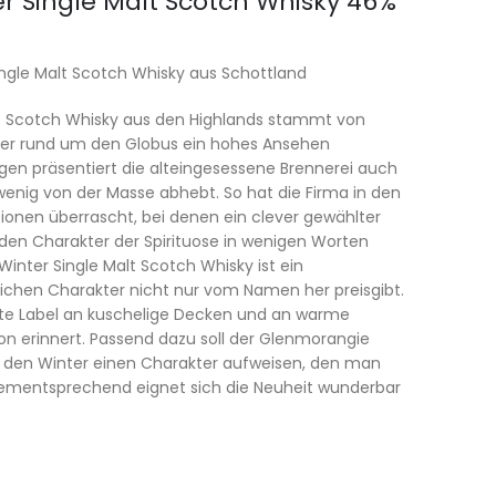
r Single Malt Scotch Whisky 46%
ingle Malt Scotch Whisky aus Schottland
lt Scotch Whisky aus den Highlands stammt von
siker rund um den Globus ein hohes Ansehen
ngen präsentiert die alteingesessene Brennerei auch
wenig von der Masse abhebt. So hat die Firma in den
ionen überrascht, bei denen ein clever gewählter
. den Charakter der Spirituose in wenigen Worten
nter Single Malt Scotch Whisky ist ein
rlichen Charakter nicht nur vom Namen her preisgibt.
rte Label an kuschelige Decken und an warme
on erinnert. Passend dazu soll der Glenmorangie
ür den Winter einen Charakter aufweisen, den man
. Dementsprechend eignet sich die Neuheit wunderbar