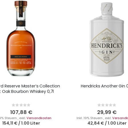
 Reserve Master’s Collection
Hendricks Another Gin 0
 Oak Bourbon Whiskey 0,7l
Rating:
Rating:
0%
0%
107,88 €
29,99 €
 19% Steuern
,
exkl.
Versandkosten
Inkl. 19% Steuern
,
exkl.
Versandk
154,11 €
/
1.00 Liter
42,84 €
/
1.00 Liter