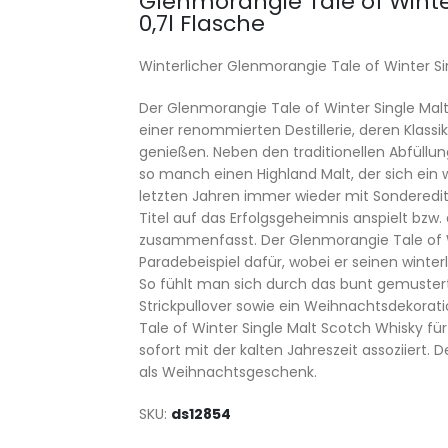
Glenmorangie Tale of Winte
0,7l Flasche
Winterlicher Glenmorangie Tale of Winter S
Der Glenmorangie Tale of Winter Single Ma
einer renommierten Destillerie, deren Klas
genießen. Neben den traditionellen Abfüllu
so manch einen Highland Malt, der sich ein 
letzten Jahren immer wieder mit Sonderedit
Titel auf das Erfolgsgeheimnis anspielt bzw
zusammenfasst. Der Glenmorangie Tale of Wi
Paradebeispiel dafür, wobei er seinen winte
So fühlt man sich durch das bunt gemuste
Strickpullover sowie ein Weihnachtsdekorati
Tale of Winter Single Malt Scotch Whisky f
sofort mit der kalten Jahreszeit assoziiert
als Weihnachtsgeschenk.
SKU
ds12854