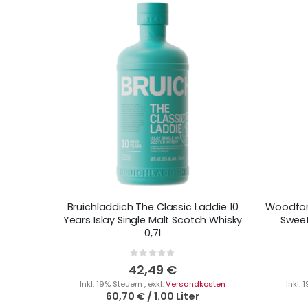
Bruichladdich The Classic Laddie 10
Woodford
Years Islay Single Malt Scotch Whisky
Sweet
0,7l
Rating:
0%
42,49 €
Inkl. 19% Steuern
,
exkl.
Versandkosten
Inkl.
60,70 €
/
1.00 Liter