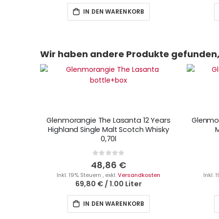
IN DEN WARENKORB
Wir haben andere Produkte gefunden, 
Glenmorangie The Lasanta 12 Years
Glenmor
Highland Single Malt Scotch Whisky
M
0,70l
Rating:
0%
48,86 €
Inkl. 19% Steuern
,
exkl.
Versandkosten
Inkl.
69,80 €
/
1.00 Liter
IN DEN WARENKORB