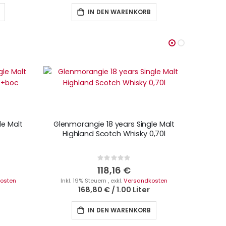
IN DEN WARENKORB
le Malt
Glenmorangie 18 years Single Malt
Gle
Highland Scotch Whisky 0,70l
Highland
Rating:
0%
118,16 €
osten
Inkl. 19% Steuern
,
exkl.
Versandkosten
Inkl.
168,80 €
/
1.00 Liter
IN DEN WARENKORB