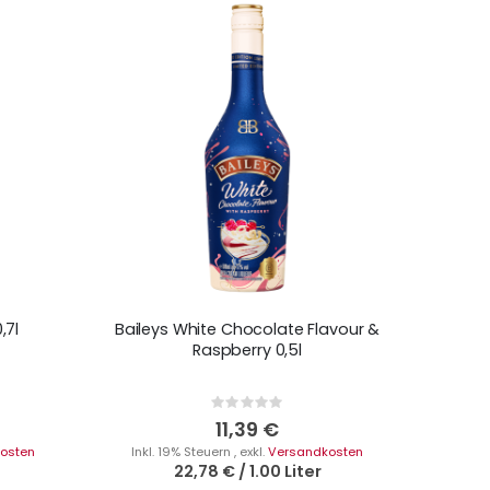
,7l
Baileys White Chocolate Flavour &
Raspberry 0,5l
Rating:
0%
11,39 €
osten
Inkl. 19% Steuern
,
exkl.
Versandkosten
22,78 €
/
1.00 Liter