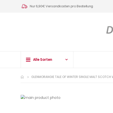
Nur 6,90€ Versandkosten pro Bestellung
Alle Sorten
GLENMORANGIE TALE OF WINTER SINGLE MALT SCOTCH W
Zum
Ende
Zum
der
Anfang