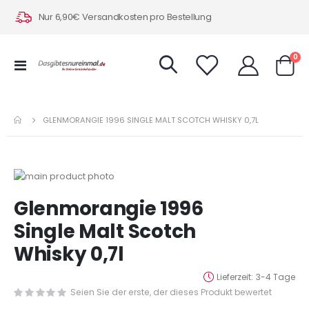
Nur 6,90€ Versandkosten pro Bestellung
Art
0
Navigation
Warenk
umschalten
GLENMORANGIE 1996 SINGLE MALT SCOTCH WHISKY 0,7L
Zum
Ende
Zum
Glenmorangie 1996
der
Anfang
Bildergalerie
der
Single Malt Scotch
springen
Bildergalerie
Whisky 0,7l
springen
Lieferzeit
3-4 Tage
Seien Sie der erste, der dieses Produkt bewertet