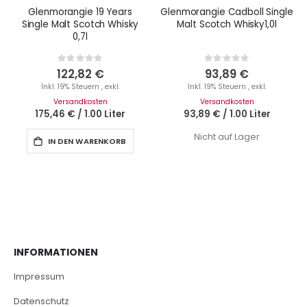
Glenmorangie 19 Years
Glenmorangie Cadboll Single
Single Malt Scotch Whisky
Malt Scotch Whisky1,0l
0,7l
Rating:
Rating:
0%
0%
122,82 €
93,89 €
Inkl. 19% Steuern
,
exkl.
Inkl. 19% Steuern
,
exkl.
Versandkosten
Versandkosten
175,46 €
/
1.00 Liter
93,89 €
/
1.00 Liter
Nicht auf Lager
IN DEN WARENKORB
INFORMATIONEN
Impressum
Datenschutz