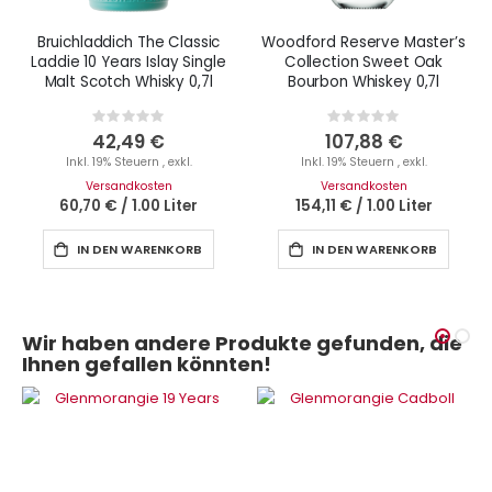
Bruichladdich The Classic
Woodford Reserve Master’s
Laddie 10 Years Islay Single
Collection Sweet Oak
Malt Scotch Whisky 0,7l
Bourbon Whiskey 0,7l
Rating:
Rating:
0%
0%
42,49 €
107,88 €
Inkl. 19% Steuern
,
exkl.
Inkl. 19% Steuern
,
exkl.
Versandkosten
Versandkosten
60,70 €
/
1.00 Liter
154,11 €
/
1.00 Liter
IN DEN WARENKORB
IN DEN WARENKORB
Wir haben andere Produkte gefunden, die
Ihnen gefallen könnten!