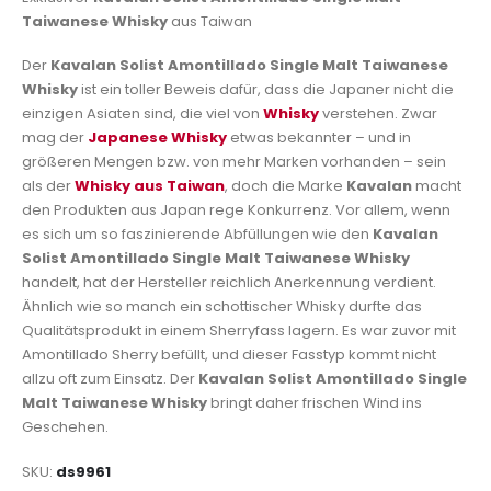
Taiwanese Whisky
aus Taiwan
Der
Kavalan Solist Amontillado Single Malt Taiwanese
Whisky
ist ein toller Beweis dafür, dass die Japaner nicht die
einzigen Asiaten sind, die viel von
Whisky
verstehen. Zwar
mag der
Japanese Whisky
etwas bekannter – und in
größeren Mengen bzw. von mehr Marken vorhanden – sein
als der
Whisky aus Taiwan
, doch die Marke
Kavalan
macht
den Produkten aus Japan rege Konkurrenz. Vor allem, wenn
es sich um so faszinierende Abfüllungen wie den
Kavalan
Solist Amontillado Single Malt Taiwanese Whisky
handelt, hat der Hersteller reichlich Anerkennung verdient.
Ähnlich wie so manch ein schottischer Whisky durfte das
Qualitätsprodukt in einem Sherryfass lagern. Es war zuvor mit
Amontillado Sherry befüllt, und dieser Fasstyp kommt nicht
allzu oft zum Einsatz. Der
Kavalan Solist Amontillado Single
Malt Taiwanese Whisky
bringt daher frischen Wind ins
Geschehen.
SKU
ds9961