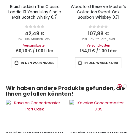
Bruichladdich The Classic
Woodford Reserve Master’s
Laddie 10 Years Islay Single
Collection Sweet Oak
Malt Scotch Whisky 0,7l
Bourbon Whiskey 0,7l
Rating:
Rating:
0%
0%
42,49 €
107,88 €
Inkl. 19% Steuern
,
exkl.
Inkl. 19% Steuern
,
exkl.
Versandkosten
Versandkosten
60,70 €
/
1.00 Liter
154,11 €
/
1.00 Liter
IN DEN WARENKORB
IN DEN WARENKORB
Wir haben andere Produkte gefunden, die
Ihnen gefallen könnten!