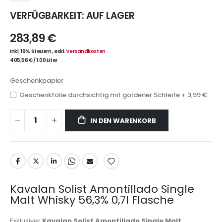
VERFÜGBARKEIT:
AUF LAGER
283,89 €
Inkl. 19% Steuern
,
exkl.
Versandkosten
405,56 €
/
1.00 Liter
Geschenkpapier
Geschenkfolie durchsichtig mit goldener Schleife
+
3,99 €
IN DEN WARENKORB
Kavalan Solist Amontillado Single
Malt Whisky 56,3% 0,7l Flasche
Exklusiver
Kavalan Solist Amontillado Single Malt