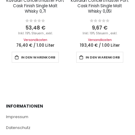
Kavalan Concertmaster Port
Kavalan Concertmaster Port
Cask Finish Single Malt
Cask Finish Single Malt
Whisky 0,7l
Whisky 0,05l
Rating:
Rating:
0%
0%
53,48 €
9,67 €
Inkl. 19% Steuern
,
exkl.
Inkl. 19% Steuern
,
exkl.
Versandkosten
Versandkosten
76,40 €
/
1.00 Liter
193,40 €
/
1.00 Liter
IN DEN WARENKORB
IN DEN WARENKORB
INFORMATIONEN
Impressum
Datenschutz