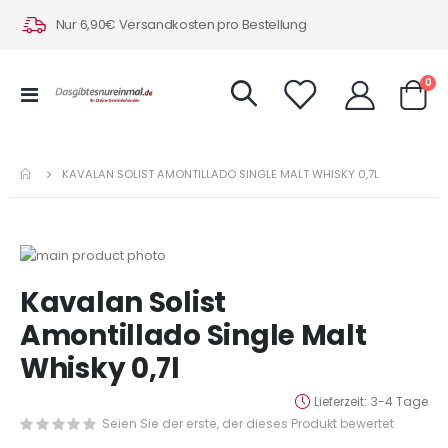
Nur 6,90€ Versandkosten pro Bestellung
Art
0
Navigation
Warenk
umschalten
KAVALAN SOLIST AMONTILLADO SINGLE MALT WHISKY 0,7L
Zum
Ende
Zum
Kavalan Solist
der
Anfang
Bildergalerie
der
Amontillado Single Malt
springen
Bildergalerie
Whisky 0,7l
springen
Lieferzeit
3-4 Tage
Seien Sie der erste, der dieses Produkt bewertet