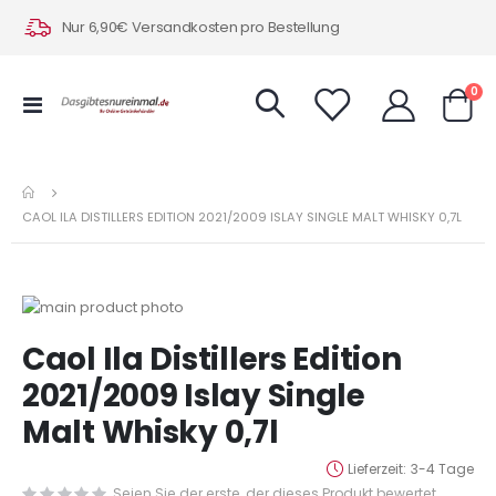
Nur 6,90€ Versandkosten pro Bestellung
Art
0
Navigation
Warenk
umschalten
CAOL ILA DISTILLERS EDITION 2021/2009 ISLAY SINGLE MALT WHISKY 0,7L
Zum
Ende
Zum
Caol Ila Distillers Edition
der
Anfang
Bildergalerie
der
2021/2009 Islay Single
springen
Bildergalerie
Malt Whisky 0,7l
springen
Lieferzeit
3-4 Tage
Seien Sie der erste, der dieses Produkt bewertet