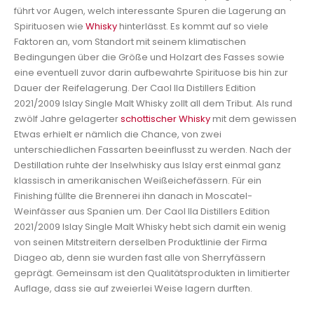
führt vor Augen, welch interessante Spuren die Lagerung an
Spirituosen wie
Whisky
hinterlässt. Es kommt auf so viele
Faktoren an, vom Standort mit seinem klimatischen
Bedingungen über die Größe und Holzart des Fasses sowie
eine eventuell zuvor darin aufbewahrte Spirituose bis hin zur
Dauer der Reifelagerung. Der Caol Ila Distillers Edition
2021/2009 Islay Single Malt Whisky zollt all dem Tribut. Als rund
zwölf Jahre gelagerter
schottischer Whisky
mit dem gewissen
Etwas erhielt er nämlich die Chance, von zwei
unterschiedlichen Fassarten beeinflusst zu werden. Nach der
Destillation ruhte der Inselwhisky aus Islay erst einmal ganz
klassisch in amerikanischen Weißeichefässern. Für ein
Finishing füllte die Brennerei ihn danach in Moscatel-
Weinfässer aus Spanien um. Der Caol Ila Distillers Edition
2021/2009 Islay Single Malt Whisky hebt sich damit ein wenig
von seinen Mitstreitern derselben Produktlinie der Firma
Diageo ab, denn sie wurden fast alle von Sherryfässern
geprägt. Gemeinsam ist den Qualitätsprodukten in limitierter
Auflage, dass sie auf zweierlei Weise lagern durften.