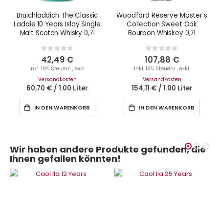
Bruichladdich The Classic
Woodford Reserve Master’s
Laddie 10 Years Islay Single
Collection Sweet Oak
Malt Scotch Whisky 0,7l
Bourbon Whiskey 0,7l
Rating:
Rating:
0%
0%
42,49 €
107,88 €
Inkl. 19% Steuern
,
exkl.
Inkl. 19% Steuern
,
exkl.
Versandkosten
Versandkosten
60,70 €
/
1.00 Liter
154,11 €
/
1.00 Liter
IN DEN WARENKORB
IN DEN WARENKORB
Wir haben andere Produkte gefunden, die
Ihnen gefallen könnten!