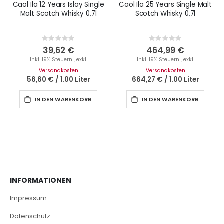
Caol Ila 12 Years Islay Single
Caol Ila 25 Years Single Malt
Malt Scotch Whisky 0,7l
Scotch Whisky 0,7l
Rating:
Rating:
0%
0%
39,62 €
464,99 €
Inkl. 19% Steuern
,
exkl.
Inkl. 19% Steuern
,
exkl.
Versandkosten
Versandkosten
56,60 €
/
1.00 Liter
664,27 €
/
1.00 Liter
IN DEN WARENKORB
IN DEN WARENKORB
INFORMATIONEN
Impressum
Datenschutz