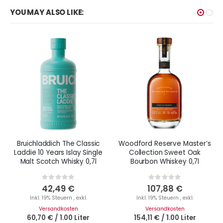
YOU MAY ALSO LIKE:
Bruichladdich The Classic
Woodford Reserve Master’s
Laddie 10 Years Islay Single
Collection Sweet Oak
Malt Scotch Whisky 0,7l
Bourbon Whiskey 0,7l
Rating:
Rating:
0%
0%
42,49 €
107,88 €
Inkl. 19% Steuern
,
exkl.
Inkl. 19% Steuern
,
exkl.
Versandkosten
Versandkosten
60,70 €
/
1.00 Liter
154,11 €
/
1.00 Liter