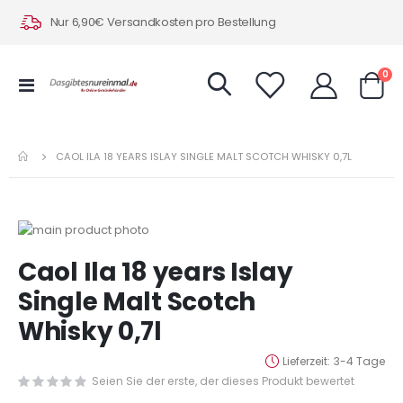
Nur 6,90€ Versandkosten pro Bestellung
Art
0
Navigation
Warenk
umschalten
CAOL ILA 18 YEARS ISLAY SINGLE MALT SCOTCH WHISKY 0,7L
Zum
Ende
Zum
Caol Ila 18 years Islay
der
Anfang
Bildergalerie
der
Single Malt Scotch
springen
Bildergalerie
Whisky 0,7l
springen
Lieferzeit
3-4 Tage
Seien Sie der erste, der dieses Produkt bewertet