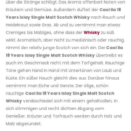
über die Stränge schlägt. Das Aroma offenbart Noten von
Kräutern und Gemüse. Außerdem duftet der
Caol Ila 18
Years Islay Single Malt Scotch Whisky
nach Rauch und
Heidekraut sowie Gras. Ab und zu vernimmt man etwas
Cremiges bis Malziges, ohne dass der
Whisky
zu süß
wirkt. Aromatisch, aber nicht zu medizinisch oder rauchig,
nimmt der relativ junge Scotch von sich ein. Der
Caol Ila
18 Years Islay Single Malt Scotch Whisky
übertreibt es
auch im Geschmack nicht mit dem Torfgehalt. Rauchige
Töne gehen Hand in Hand mit Untertönen von Laub und
Küste. Ein süßer Hauch gleicht dies aus. Darüber hinaus
vernimmt man Eiche und Gerste. Der ölige, schön
rauchige
Caol Ila 18 Years Islay Single Malt Scotch
Whisky
verabschiedet sich mit einem gehaltvollen, in
sich stimmigen und recht dichten Abgang vom
Genießer. Kräuter und Torfrauch werden durch Holz und
Malz abgerundet.