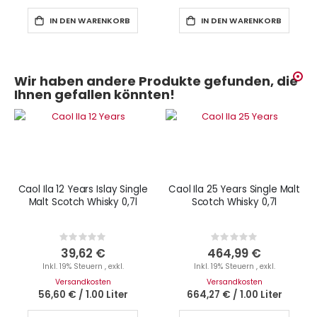
IN DEN WARENKORB
IN DEN WARENKORB
Wir haben andere Produkte gefunden, die
Ihnen gefallen könnten!
Caol Ila 12 Years Islay Single
Caol Ila 25 Years Single Malt
Malt Scotch Whisky 0,7l
Scotch Whisky 0,7l
Rating:
Rating:
0%
0%
39,62 €
464,99 €
Inkl. 19% Steuern
,
exkl.
Inkl. 19% Steuern
,
exkl.
Versandkosten
Versandkosten
56,60 €
/
1.00 Liter
664,27 €
/
1.00 Liter