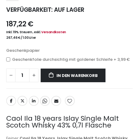
VERFÜGBARKEIT:
AUF LAGER
187,22 €
Inkl. 19% Steuern
,
exkl.
Versandkosten
267,46 €
/
1.00 Liter
Geschenkpapier
Geschenkfolie durchsichtig mit goldener Schleife
+
3,99 €
IN DEN WARENKORB
Caol Ila 18 years Islay Single Malt
Scotch Whisky 43% 0,7l Flasche
Feiner
Caol Ila 18 Years Islay Single Malt Scotch Whisky