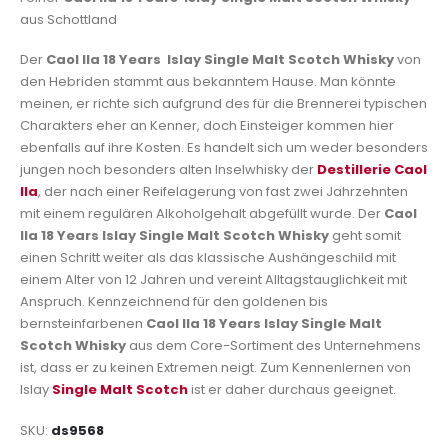
aus Schottland
Der
Caol Ila 18 Years Islay Single Malt Scotch Whisky
von
den Hebriden stammt aus bekanntem Hause. Man könnte
meinen, er richte sich aufgrund des für die Brennerei typischen
Charakters eher an Kenner, doch Einsteiger kommen hier
ebenfalls auf ihre Kosten. Es handelt sich um weder besonders
jungen noch besonders alten Inselwhisky der
Destillerie Caol
Ila
, der nach einer Reifelagerung von fast zwei Jahrzehnten
mit einem regulären Alkoholgehalt abgefüllt wurde. Der
Caol
Ila 18 Years Islay Single Malt Scotch Whisky
geht somit
einen Schritt weiter als das klassische Aushängeschild mit
einem Alter von 12 Jahren und vereint Alltagstauglichkeit mit
Anspruch. Kennzeichnend für den goldenen bis
bernsteinfarbenen
Caol Ila 18 Years Islay Single Malt
Scotch Whisky
aus dem Core-Sortiment des Unternehmens
ist, dass er zu keinen Extremen neigt. Zum Kennenlernen von
Islay
Single Malt Scotch
ist er daher durchaus geeignet.
SKU
ds9568