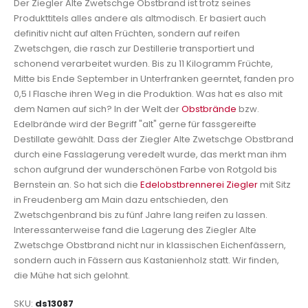
Der Ziegler Alte Zwetschge Obstbrand ist trotz seines
Produkttitels alles andere als altmodisch. Er basiert auch
definitiv nicht auf alten Früchten, sondern auf reifen
Zwetschgen, die rasch zur Destillerie transportiert und
schonend verarbeitet wurden. Bis zu 11 Kilogramm Früchte,
Mitte bis Ende September in Unterfranken geerntet, fanden pro
0,5 l Flasche ihren Weg in die Produktion. Was hat es also mit
dem Namen auf sich? In der Welt der
Obstbrände
bzw.
Edelbrände wird der Begriff "alt" gerne für fassgereifte
Destillate gewählt. Dass der Ziegler Alte Zwetschge Obstbrand
durch eine Fasslagerung veredelt wurde, das merkt man ihm
schon aufgrund der wunderschönen Farbe von Rotgold bis
Bernstein an. So hat sich die
Edelobstbrennerei Ziegler
mit Sitz
in Freudenberg am Main dazu entschieden, den
Zwetschgenbrand bis zu fünf Jahre lang reifen zu lassen.
Interessanterweise fand die Lagerung des Ziegler Alte
Zwetschge Obstbrand nicht nur in klassischen Eichenfässern,
sondern auch in Fässern aus Kastanienholz statt. Wir finden,
die Mühe hat sich gelohnt.
SKU
ds13087