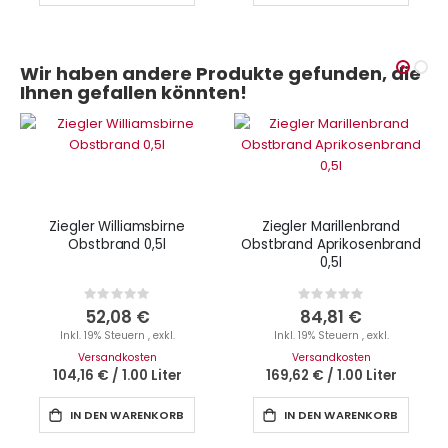
Wir haben andere Produkte gefunden, die
Ihnen gefallen könnten!
Ziegler Williamsbirne
Ziegler Marillenbrand
Obstbrand 0,5l
Obstbrand Aprikosenbrand
0,5l
Rating:
Rating:
0%
0%
52,08 €
84,81 €
Inkl. 19% Steuern
,
exkl.
Inkl. 19% Steuern
,
exkl.
Versandkosten
Versandkosten
104,16 €
/
1.00 Liter
169,62 €
/
1.00 Liter
IN DEN WARENKORB
IN DEN WARENKORB