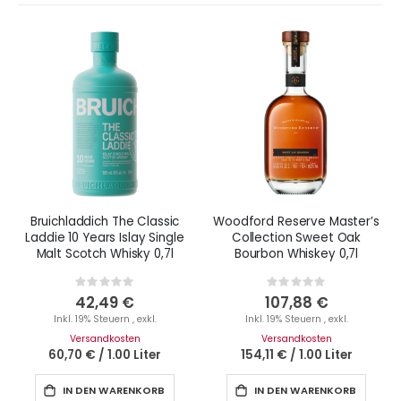
Bruichladdich The Classic
Woodford Reserve Master’s
Laddie 10 Years Islay Single
Collection Sweet Oak
Malt Scotch Whisky 0,7l
Bourbon Whiskey 0,7l
Rating:
Rating:
0%
0%
42,49 €
107,88 €
Inkl. 19% Steuern
,
exkl.
Inkl. 19% Steuern
,
exkl.
Versandkosten
Versandkosten
60,70 €
/
1.00 Liter
154,11 €
/
1.00 Liter
IN DEN WARENKORB
IN DEN WARENKORB