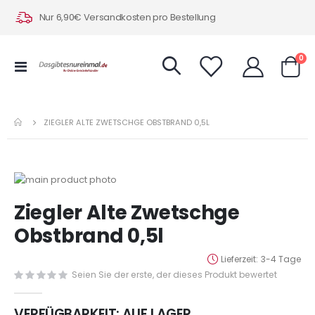
Nur 6,90€ Versandkosten pro Bestellung
Art
0
Navigation
Warenk
umschalten
ZIEGLER ALTE ZWETSCHGE OBSTBRAND 0,5L
Zum
Ende
Zum
Ziegler Alte Zwetschge
der
Anfang
Bildergalerie
der
Obstbrand 0,5l
springen
Bildergalerie
springen
Lieferzeit
3-4 Tage
Seien Sie der erste, der dieses Produkt bewertet
VERFÜGBARKEIT:
AUF LAGER