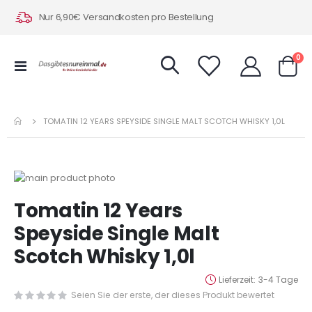
Nur 6,90€ Versandkosten pro Bestellung
Art
0
Navigation
Warenk
umschalten
TOMATIN 12 YEARS SPEYSIDE SINGLE MALT SCOTCH WHISKY 1,0L
Zum
Ende
Zum
Tomatin 12 Years
der
Anfang
Bildergalerie
der
Speyside Single Malt
springen
Bildergalerie
Scotch Whisky 1,0l
springen
Lieferzeit
3-4 Tage
Seien Sie der erste, der dieses Produkt bewertet