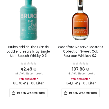
Bruichladdich The Classic
Woodford Reserve Master’s
Laddie 10 Years Islay Single
Collection Sweet Oak
Malt Scotch Whisky 0,7l
Bourbon Whiskey 0,7l
Rating:
Rating:
0%
0%
42,49 €
107,88 €
Inkl. 19% Steuern
,
exkl.
Inkl. 19% Steuern
,
exkl.
Versandkosten
Versandkosten
60,70 €
/
1.00 Liter
154,11 €
/
1.00 Liter
IN DEN WARENKORB
IN DEN WARENKORB