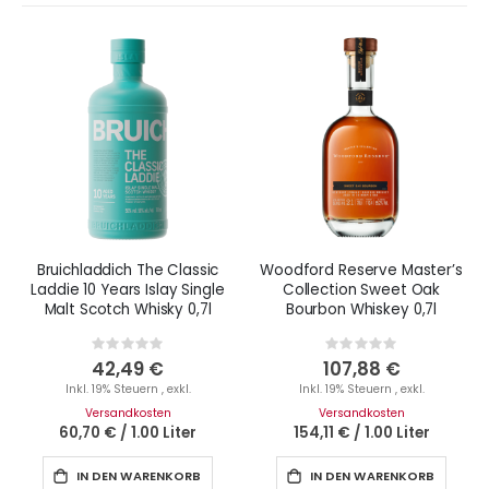
Bruichladdich The Classic
Woodford Reserve Master’s
Laddie 10 Years Islay Single
Collection Sweet Oak
Malt Scotch Whisky 0,7l
Bourbon Whiskey 0,7l
Rating:
Rating:
0%
0%
42,49 €
107,88 €
Inkl. 19% Steuern
,
exkl.
Inkl. 19% Steuern
,
exkl.
Versandkosten
Versandkosten
60,70 €
/
1.00 Liter
154,11 €
/
1.00 Liter
IN DEN WARENKORB
IN DEN WARENKORB