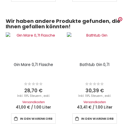
Wir haben andere Produkte gefunden, die
Ihnen gefallen könnten!
Gin Mare 0,7l Flasche
Bathtub Gin 0,7l
Rating:
Rating:
0%
0%
28,70 €
30,39 €
Inkl. 19% Steuern
,
exkl.
Inkl. 19% Steuern
,
exkl.
Versandkosten
Versandkosten
41,00 €
/
1.00 Liter
43,41 €
/
1.00 Liter
IN DEN WARENKORB
IN DEN WARENKORB