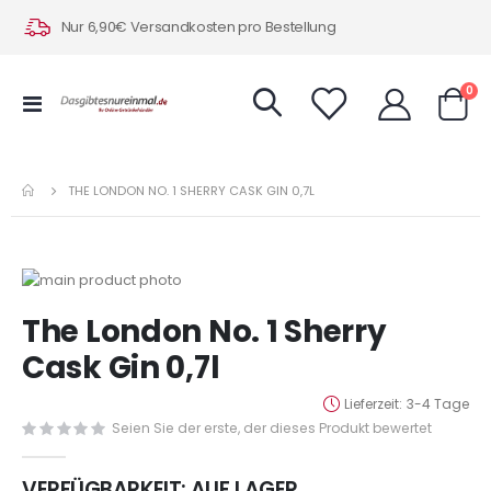
Nur 6,90€ Versandkosten pro Bestellung
Art
0
Navigation
Warenk
umschalten
THE LONDON NO. 1 SHERRY CASK GIN 0,7L
Zum
Ende
Zum
The London No. 1 Sherry
der
Anfang
Bildergalerie
der
Cask Gin 0,7l
springen
Bildergalerie
springen
Lieferzeit
3-4 Tage
Seien Sie der erste, der dieses Produkt bewertet
VERFÜGBARKEIT:
AUF LAGER