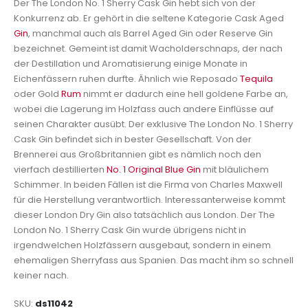
Der The London No. 1 Sherry Cask Gin hebt sich von der
Konkurrenz ab. Er gehört in die seltene Kategorie Cask Aged
Gin
, manchmal auch als Barrel Aged Gin oder Reserve Gin
bezeichnet. Gemeint ist damit Wacholderschnaps, der nach
der Destillation und Aromatisierung einige Monate in
Eichenfässern ruhen durfte. Ähnlich wie Reposado
Tequila
oder Gold
Rum
nimmt er dadurch eine hell goldene Farbe an,
wobei die Lagerung im Holzfass auch andere Einflüsse auf
seinen Charakter ausübt. Der exklusive The London No. 1 Sherry
Cask Gin befindet sich in bester Gesellschaft. Von der
Brennerei aus Großbritannien gibt es nämlich noch den
vierfach destillierten
No. 1 Original Blue Gin
mit bläulichem
Schimmer. In beiden Fällen ist die Firma von Charles Maxwell
für die Herstellung verantwortlich. Interessanterweise kommt
dieser London Dry Gin also tatsächlich aus London. Der The
London No. 1 Sherry Cask Gin wurde übrigens nicht in
irgendwelchen Holzfässern ausgebaut, sondern in einem
ehemaligen Sherryfass aus Spanien. Das macht ihm so schnell
keiner nach.
SKU
ds11042