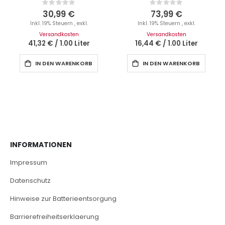
Rating:
Rating:
0%
0%
30,99 €
73,99 €
Inkl. 19% Steuern
,
exkl.
Inkl. 19% Steuern
,
exkl.
Versandkosten
Versandkosten
41,32 €
/
1.00 Liter
16,44 €
/
1.00 Liter
IN DEN WARENKORB
IN DEN WARENKORB
INFORMATIONEN
Impressum
Datenschutz
Hinweise zur Batterieentsorgung
Barrierefreiheitserklaerung