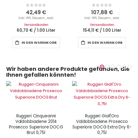
Rating:
Rating:
0%
0%
42,49 €
107,88 €
Inkl. 19% Steuern
,
exkl.
Inkl. 19% Steuern
,
exkl.
Versandkosten
Versandkosten
60,70 €
/
1.00 Liter
154,11 €
/
1.00 Liter
IN DEN WARENKORB
IN DEN WARENKORB
Wir haben andere Produkte gefunden, die
Ihnen gefallen könnten!
Ruggeri Cinqueanni
Ruggeri Giall'Oro
Valdobbiadene 2014
Valdobbiadene Prosecco
Prosecco Superiore DOCG
Superiore DOCG Extra Dry 6-
Brut 0,75l
0,75l