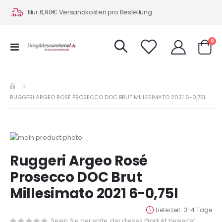
Nur 6,90€ Versandkosten pro Bestellung
Art
0
Navigation
Warenk
umschalten
RUGGERI ARGEO ROSÉ PROSECCO DOC BRUT MILLESIMATO 2021 6-0,75L
Zum
Ende
Zum
Ruggeri Argeo Rosé
der
Anfang
Bildergalerie
der
Prosecco DOC Brut
springen
Bildergalerie
Millesimato 2021 6-0,75l
springen
Lieferzeit
3-4 Tage
Seien Sie der erste, der dieses Produkt bewertet