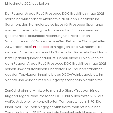
Millesimato 2021 aus Italien
Der Ruggeri Argeo Rosé Prosecco DOC Brut Millesimato 2021
stellt eine wunderbare Alternative zu all den Klassikern im
Sortiment dar. Normalerweise ist es für Prosecco Spumante
vorgeschrieben, als typisch italienischer Schaumwein mit
geschützter Herkunftsbezeichnung und zahlreichen
Vorschriften zu 100 % aus der weißen Rebsorte Glera gekeltert
zu werden. Rosé
Prosecco
ist hingegen eine Ausnahme, bei
dem ein Anteil von maximal 15 % der roten Rebsorte Pinot Nero
bzw. Spätburgunder erlaubt ist. Genau diese Cuvée verleiht
dem Ruggeri Argeo Rosé Prosecco DOC Brut Millesimato 2021
seinen unwiderstehlichen Charakter. Die Trauben stammen
aus den Top-Lagen innerhalb des DOC-Weinbaugebiets im
Veneto und wurden mit viel Fingerspitzengefühl verarbeitet.
Zunächst einmal vinifizierte man die Glera-Trauben für den
Ruggeri Argeo Rosé Prosecco DOC Brut Millesimato 2021 auf
weiße Art bei einer kontrollierten Temperatur von 18 °C. Die
Pinot-Noir-Trauben hingegen vinifizierte man rot bei einer
Temperatur von 25 °C, wobei ein Schalenkontakt von vier bis