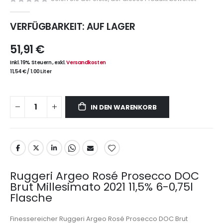
VERFÜGBARKEIT:
AUF LAGER
51,91 €
Inkl. 19% Steuern
,
exkl.
Versandkosten
11,54 €
/
1.00 Liter
IN DEN WARENKORB
Ruggeri Argeo Rosé Prosecco DOC
Brut Millesimato 2021 11,5% 6-0,75l
Flasche
Finessereicher Ruggeri Argeo Rosé Prosecco DOC Brut