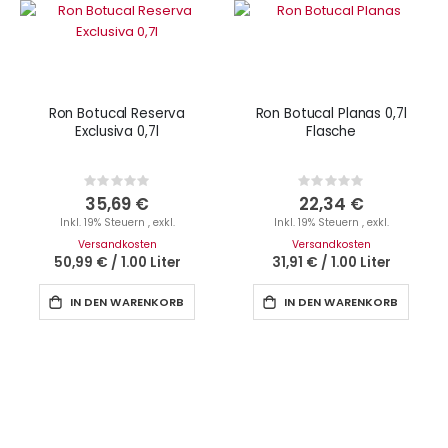
Ron Botucal Reserva
Ron Botucal Planas 0,7l
Exclusiva 0,7l
Flasche
Rating:
Rating:
0%
0%
35,69 €
22,34 €
Inkl. 19% Steuern
,
exkl.
Inkl. 19% Steuern
,
exkl.
Versandkosten
Versandkosten
50,99 €
/
1.00 Liter
31,91 €
/
1.00 Liter
IN DEN WARENKORB
IN DEN WARENKORB