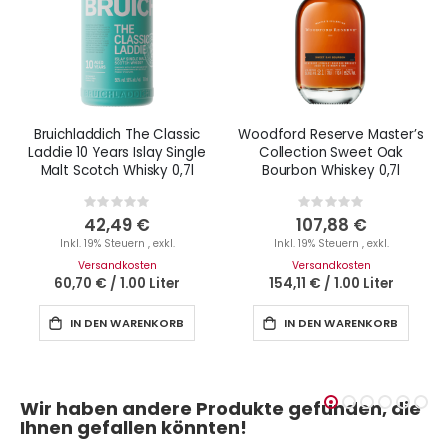
Bruichladdich The Classic
Woodford Reserve Master’s
Laddie 10 Years Islay Single
Collection Sweet Oak
Malt Scotch Whisky 0,7l
Bourbon Whiskey 0,7l
Rating:
Rating:
0%
0%
42,49 €
107,88 €
Inkl. 19% Steuern
,
exkl.
Inkl. 19% Steuern
,
exkl.
Versandkosten
Versandkosten
60,70 €
/
1.00 Liter
154,11 €
/
1.00 Liter
IN DEN WARENKORB
IN DEN WARENKORB
Wir haben andere Produkte gefunden, die
Ihnen gefallen könnten!