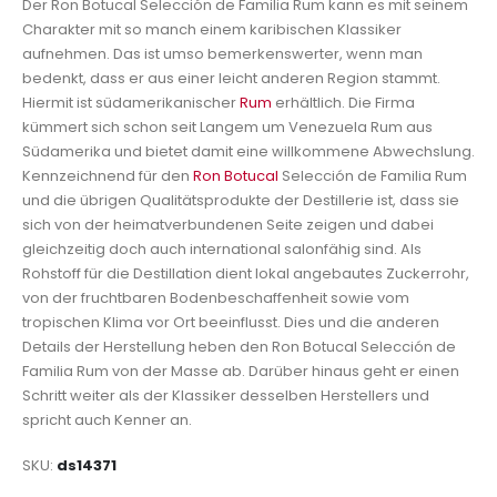
Der Ron Botucal Selección de Familia Rum kann es mit seinem
Charakter mit so manch einem karibischen Klassiker
aufnehmen. Das ist umso bemerkenswerter, wenn man
bedenkt, dass er aus einer leicht anderen Region stammt.
Hiermit ist südamerikanischer
Rum
erhältlich. Die Firma
kümmert sich schon seit Langem um Venezuela Rum aus
Südamerika und bietet damit eine willkommene Abwechslung.
Kennzeichnend für den
Ron Botucal
Selección de Familia Rum
und die übrigen Qualitätsprodukte der Destillerie ist, dass sie
sich von der heimatverbundenen Seite zeigen und dabei
gleichzeitig doch auch international salonfähig sind. Als
Rohstoff für die Destillation dient lokal angebautes Zuckerrohr,
von der fruchtbaren Bodenbeschaffenheit sowie vom
tropischen Klima vor Ort beeinflusst. Dies und die anderen
Details der Herstellung heben den Ron Botucal Selección de
Familia Rum von der Masse ab. Darüber hinaus geht er einen
Schritt weiter als der Klassiker desselben Herstellers und
spricht auch Kenner an.
SKU
ds14371