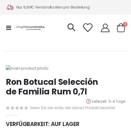
Nur 6,90€ Versandkosten pro Bestellung
Art
0
Navigation
Warenk
umschalten
Zum
Ende
Zum
Ron Botucal Selección
der
Anfang
Bildergalerie
der
de Familia Rum 0,7l
springen
Bildergalerie
springen
Lieferzeit
3-4 Tage
Seien Sie der erste, der dieses Produkt bewertet
VERFÜGBARKEIT:
AUF LAGER