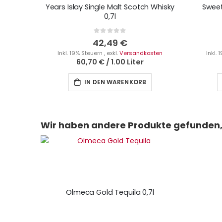
Years Islay Single Malt Scotch Whisky
Sweet
0,7l
Rating:
0%
42,49 €
Inkl. 19% Steuern
,
exkl.
Versandkosten
Inkl.
60,70 €
/
1.00 Liter
IN DEN WARENKORB
Wir haben andere Produkte gefunden, 
Olmeca Gold Tequila 0,7l