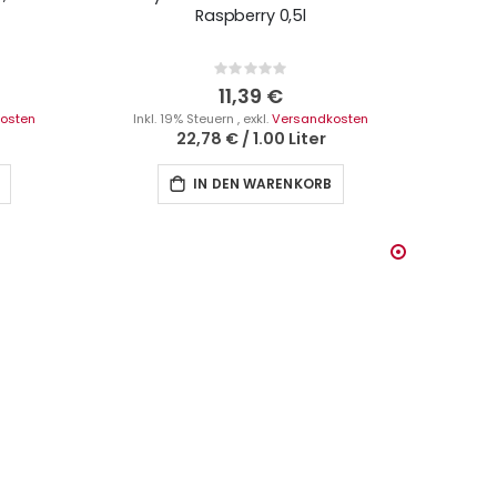
Raspberry 0,5l
Rating:
0%
11,39 €
osten
Inkl. 19% Steuern
,
exkl.
Versandkosten
22,78 €
/
1.00 Liter
IN DEN WARENKORB