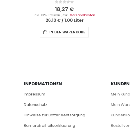
Rating:
0%
18,27 €
Inkl. 19% Steuern
,
exkl.
Versandkosten
26,10 €
/
1.00 Liter
IN DEN WARENKORB
INFORMATIONEN
KUNDEN
Impressum
Mein Kun
Datenschutz
Mein War
Hinweise zur Batterieentsorgung
Kundenkon
Barrierefreiheitserklaerung
Bestellvo