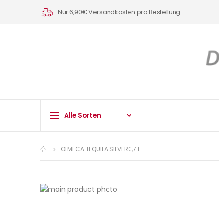
Nur 6,90€ Versandkosten pro Bestellung
Alle Sorten
OLMECA TEQUILA SILVER0,7 L
Zum
Ende
Zum
der
Anfang