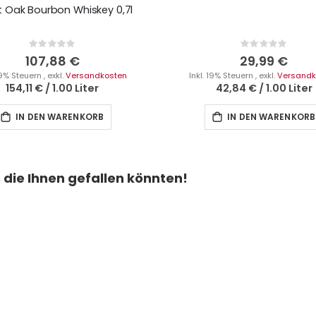
 Oak Bourbon Whiskey 0,7l
Rating:
Rating:
0%
0%
107,88 €
29,99 €
 19% Steuern
,
exkl.
Versandkosten
Inkl. 19% Steuern
,
exkl.
Versandk
154,11 €
/
1.00 Liter
42,84 €
/
1.00 Liter
IN DEN WARENKORB
IN DEN WARENKORB
die Ihnen gefallen könnten!