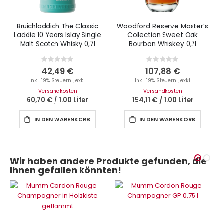
Bruichladdich The Classic
Woodford Reserve Master’s
Laddie 10 Years Islay Single
Collection Sweet Oak
Malt Scotch Whisky 0,7l
Bourbon Whiskey 0,7l
Rating:
Rating:
0%
0%
42,49 €
107,88 €
Inkl. 19% Steuern
,
exkl.
Inkl. 19% Steuern
,
exkl.
Versandkosten
Versandkosten
60,70 €
/
1.00 Liter
154,11 €
/
1.00 Liter
IN DEN WARENKORB
IN DEN WARENKORB
Wir haben andere Produkte gefunden, die
Ihnen gefallen könnten!