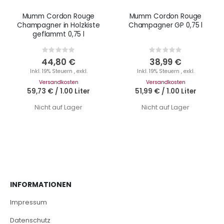
Mumm Cordon Rouge
Mumm Cordon Rouge
Champagner in Holzkiste
Champagner GP 0,75 l
geflammt 0,75 l
Rating:
Rating:
0%
0%
44,80 €
38,99 €
Inkl. 19% Steuern
,
exkl.
Inkl. 19% Steuern
,
exkl.
Versandkosten
Versandkosten
59,73 €
/
1.00 Liter
51,99 €
/
1.00 Liter
Nicht auf Lager
Nicht auf Lager
INFORMATIONEN
Impressum
Datenschutz