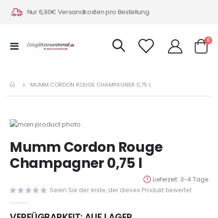
Nur 6,90€ Versandkosten pro Bestellung
Art
0
Navigation
Warenk
umschalten
MUMM CORDON ROUGE CHAMPAGNER 0,75 L
Zum
Ende
Zum
Mumm Cordon Rouge
der
Anfang
Bildergalerie
der
Champagner 0,75 l
springen
Bildergalerie
springen
Lieferzeit
3-4 Tage
Seien Sie der erste, der dieses Produkt bewertet
VERFÜGBARKEIT:
AUF LAGER