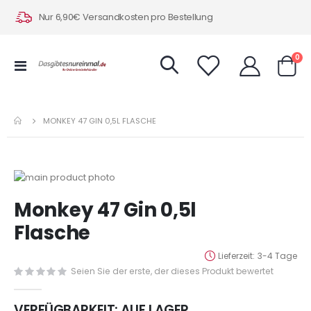
Nur 6,90€ Versandkosten pro Bestellung
Art
0
Navigation
Warenk
umschalten
MONKEY 47 GIN 0,5L FLASCHE
Zum
Ende
Zum
Monkey 47 Gin 0,5l
der
Anfang
Bildergalerie
der
Flasche
springen
Bildergalerie
springen
Lieferzeit
3-4 Tage
Seien Sie der erste, der dieses Produkt bewertet
VERFÜGBARKEIT:
AUF LAGER