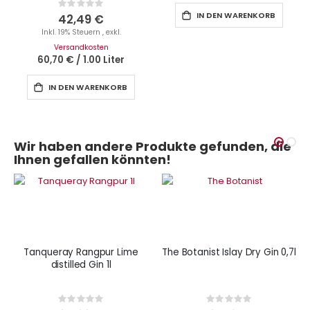
Rating:
0%
IN DEN WARENKORB
42,49 €
Inkl. 19% Steuern
,
exkl.
Versandkosten
60,70 €
/
1.00 Liter
IN DEN WARENKORB
Wir haben andere Produkte gefunden, die
Ihnen gefallen könnten!
Tanqueray Rangpur Lime
The Botanist Islay Dry Gin 0,7l
distilled Gin 1l
Rating:
Rating:
0%
0%