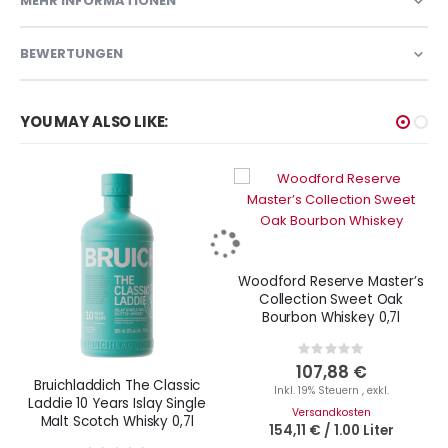
MEHR INFORMATIONEN
BEWERTUNGEN
YOU MAY ALSO LIKE:
Woodford Reserve Master’s
Collection Sweet Oak
Bourbon Whiskey 0,7l
Rating:
0%
107,88 €
Bruichladdich The Classic
Inkl. 19% Steuern
,
exkl.
Laddie 10 Years Islay Single
Versandkosten
Malt Scotch Whisky 0,7l
154,11 €
/
1.00 Liter