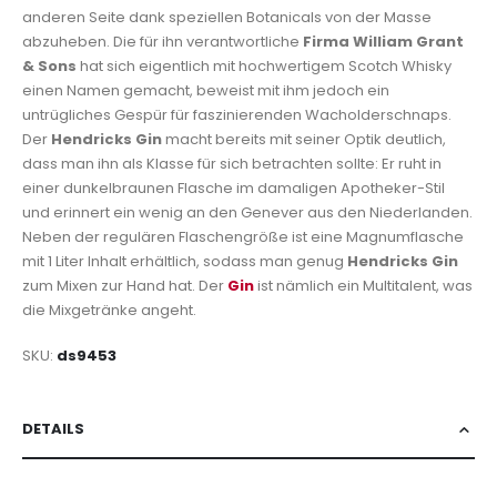
anderen Seite dank speziellen Botanicals von der Masse
abzuheben. Die für ihn verantwortliche
Firma William Grant
& Sons
hat sich eigentlich mit hochwertigem Scotch Whisky
einen Namen gemacht, beweist mit ihm jedoch ein
untrügliches Gespür für faszinierenden Wacholderschnaps.
Der
Hendricks Gin
macht bereits mit seiner Optik deutlich,
dass man ihn als Klasse für sich betrachten sollte: Er ruht in
einer dunkelbraunen Flasche im damaligen Apotheker-Stil
und erinnert ein wenig an den Genever aus den Niederlanden.
Neben der regulären Flaschengröße ist eine Magnumflasche
mit 1 Liter Inhalt erhältlich, sodass man genug
Hendricks Gin
zum Mixen zur Hand hat. Der
Gin
ist nämlich ein Multitalent, was
die Mixgetränke angeht.
SKU
ds9453
DETAILS