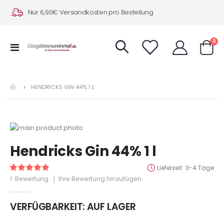
Nur 6,90€ Versandkosten pro Bestellung
Art
0
Navigation
Warenk
umschalten
HENDRICKS GIN 44% 1 L
Zum
Ende
Zum
Hendricks Gin 44% 1 l
der
Anfang
Bildergalerie
der
Lieferzeit
3-4 Tage
Bewertung:
springen
Bildergalerie
100
100
% of
1
Bewertung
Ihre Bewertung hinzufügen
springen
VERFÜGBARKEIT:
AUF LAGER