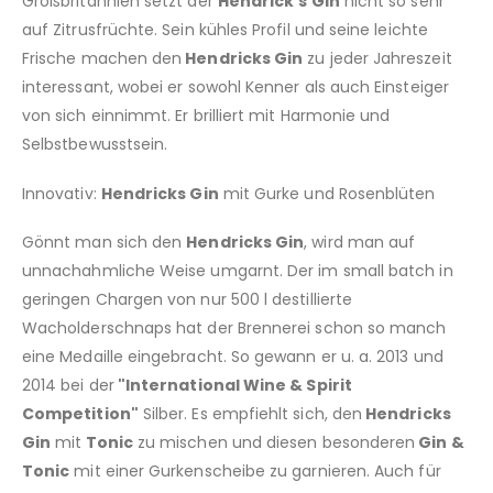
Großbritannien setzt der
Hendrick's Gin
nicht so sehr
auf Zitrusfrüchte. Sein kühles Profil und seine leichte
Frische machen den
Hendricks Gin
zu jeder Jahreszeit
interessant, wobei er sowohl Kenner als auch Einsteiger
von sich einnimmt. Er brilliert mit Harmonie und
Selbstbewusstsein.
Innovativ:
Hendricks Gin
mit Gurke und Rosenblüten
Gönnt man sich den
Hendricks Gin
, wird man auf
unnachahmliche Weise umgarnt. Der im small batch in
geringen Chargen von nur 500 l destillierte
Wacholderschnaps hat der Brennerei schon so manch
eine Medaille eingebracht. So gewann er u. a. 2013 und
2014 bei der
"International Wine & Spirit
Competition"
Silber. Es empfiehlt sich, den
Hendricks
Gin
mit
Tonic
zu mischen und diesen besonderen
Gin &
Tonic
mit einer Gurkenscheibe zu garnieren. Auch für