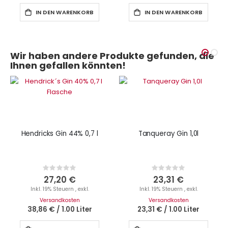
IN DEN WARENKORB
IN DEN WARENKORB
Wir haben andere Produkte gefunden, die
Ihnen gefallen könnten!
Hendricks Gin 44% 0,7 l
Tanqueray Gin 1,0l
Rating:
Rating:
0%
0%
27,20 €
23,31 €
Inkl. 19% Steuern
,
exkl.
Inkl. 19% Steuern
,
exkl.
Versandkosten
Versandkosten
38,86 €
/
1.00 Liter
23,31 €
/
1.00 Liter