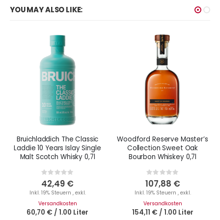
YOU MAY ALSO LIKE:
Bruichladdich The Classic
Woodford Reserve Master’s
Laddie 10 Years Islay Single
Collection Sweet Oak
Malt Scotch Whisky 0,7l
Bourbon Whiskey 0,7l
Rating:
Rating:
0%
0%
42,49 €
107,88 €
Inkl. 19% Steuern
,
exkl.
Inkl. 19% Steuern
,
exkl.
Versandkosten
Versandkosten
60,70 €
/
1.00 Liter
154,11 €
/
1.00 Liter