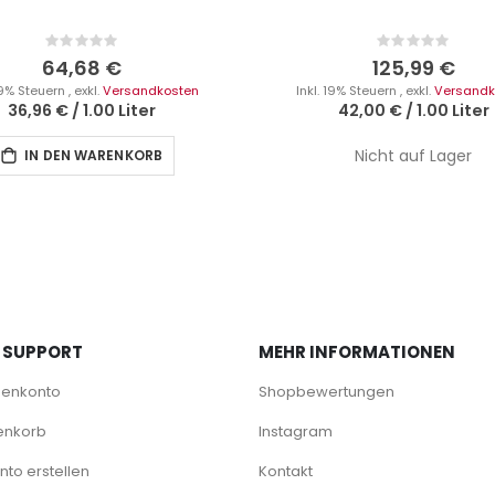
Rating:
Rating:
0%
0%
64,68 €
125,99 €
 19% Steuern
,
exkl.
Versandkosten
Inkl. 19% Steuern
,
exkl.
Versandk
36,96 €
/
1.00 Liter
42,00 €
/
1.00 Liter
Nicht auf Lager
IN DEN WARENKORB
 SUPPORT
MEHR INFORMATIONEN
denkonto
Shopbewertungen
enkorb
Instagram
to erstellen
Kontakt