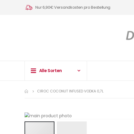
Nur 6,90€ Versandkosten pro Bestellung
Alle Sorten
CIROC COCONUT INFUSED VODKA 0,7L
Zum
Ende
der