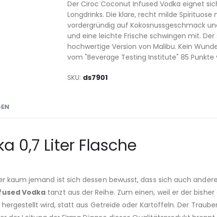
Der Ciroc Coconut Infused Vodka eignet sic
Longdrinks. Die klare, recht milde Spirituos
vordergründig auf Kokosnussgeschmack und lä
und eine leichte Frische schwingen mit. Der
hochwertige Version von Malibu. Kein Wunde
vom "Beverage Testing Institute" 85 Punkte
SKU
ds7901
GEN
 0,7 Liter Flasche
ber kaum jemand ist sich dessen bewusst, dass sich auch ander
nfused Vodka
tanzt aus der Reihe. Zum einen, weil er der bishe
ergestellt wird, statt aus Getreide oder Kartoffeln. Der Trauben