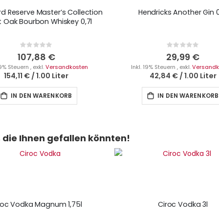
 Reserve Master’s Collection
Hendricks Another Gin 0
 Oak Bourbon Whiskey 0,7l
Rating:
Rating:
0%
0%
107,88 €
29,99 €
 19% Steuern
,
exkl.
Versandkosten
Inkl. 19% Steuern
,
exkl.
Versandk
154,11 €
/
1.00 Liter
42,84 €
/
1.00 Liter
IN DEN WARENKORB
IN DEN WARENKORB
die Ihnen gefallen könnten!
roc Vodka Magnum 1,75l
Ciroc Vodka 3l