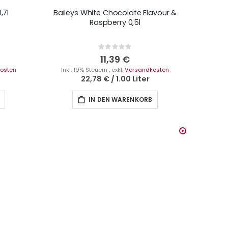
,7l
Baileys White Chocolate Flavour &
Raspberry 0,5l
Rating:
0%
11,39 €
osten
Inkl. 19% Steuern
,
exkl.
Versandkosten
22,78 €
/
1.00 Liter
IN DEN WARENKORB