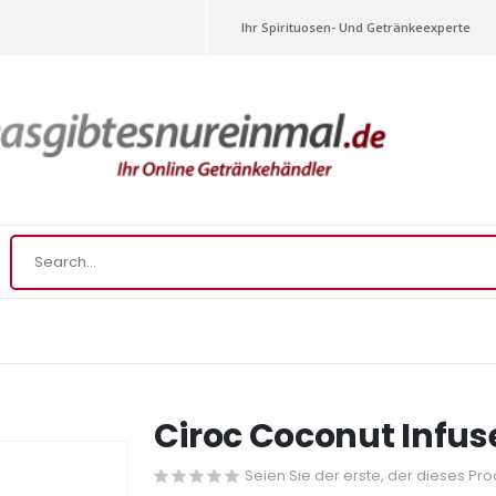
Ihr Spirituosen- Und Getränkeexperte
Ciroc Coconut Infus
Seien Sie der erste, der dieses Pr