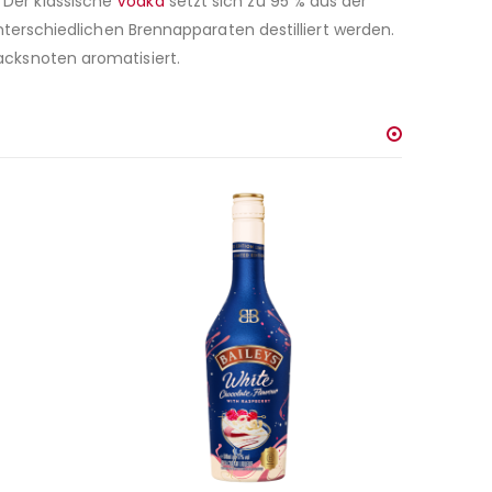
. Der klassische
Vodka
setzt sich zu 95 % aus der
erschiedlichen Brennapparaten destilliert werden.
cksnoten aromatisiert.