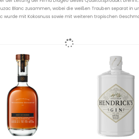
nter der Leitung der Firma Diageo dieses Qualitätsprodukt brennt
auzac Blanc zusammen, wobei die weißen Trauben separat in unt
 wurde mit Kokosnuss sowie mit weiteren tropischen Geschma