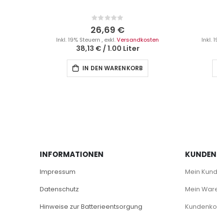
Rating:
0%
26,69 €
Inkl. 19% Steuern
,
exkl.
Versandkosten
Inkl.
38,13 €
/
1.00 Liter
IN DEN WARENKORB
INFORMATIONEN
KUNDEN
Impressum
Mein Kun
Datenschutz
Mein War
Hinweise zur Batterieentsorgung
Kundenkon