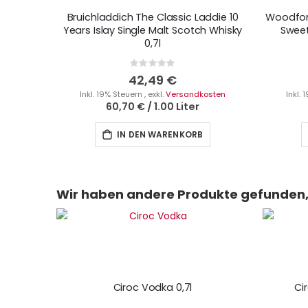
Bruichladdich The Classic Laddie 10
Woodford
Years Islay Single Malt Scotch Whisky
Sweet
0,7l
Rating:
0%
42,49 €
Inkl. 19% Steuern
,
exkl.
Versandkosten
Inkl.
60,70 €
/
1.00 Liter
IN DEN WARENKORB
Wir haben andere Produkte gefunden, 
Ciroc Vodka 0,7l
Ci