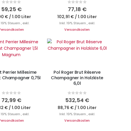
Rating:
Rating:
0%
0%
59,25 €
77,18 €
00 €
/
1.00 Liter
102,91 €
/
1.00 Liter
. 19% Steuern
,
exkl.
Inkl. 19% Steuern
,
exkl.
Versandkosten
Versandkosten
IN DEN WARENKORB
N DEN WARENKORB
t Perrier Millesime
Pol Roger Brut Réserve
t Champagner 0,75l
Champagner in Holzkiste
6,0l
Rating:
Rating:
0%
0%
72,99 €
532,54 €
32 €
/
1.00 Liter
88,76 €
/
1.00 Liter
. 19% Steuern
,
exkl.
Inkl. 19% Steuern
,
exkl.
Versandkosten
Versandkosten