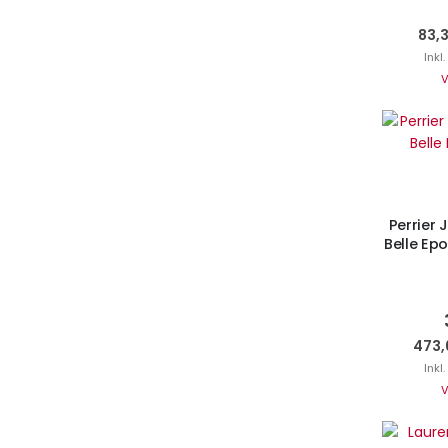
83,
Inkl
V
I
Perrier
Belle Ep
473,
Inkl
V