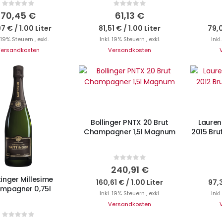
Rating:
Rating:
0%
0%
70,45 €
61,13 €
97 €
/
1.00 Liter
81,51 €
/
1.00 Liter
79,
. 19% Steuern
,
exkl.
Inkl. 19% Steuern
,
exkl.
Inkl
ersandkosten
Versandkosten
IN DEN WARENKORB
I
Bollinger PNTX 20 Brut
Lauren
Champagner 1,5l Magnum
2015 Bru
N DEN WARENKORB
Rating:
0%
240,91 €
tinger Millesime
160,61 €
/
1.00 Liter
97,
mpagner 0,75l
Inkl. 19% Steuern
,
exkl.
Inkl
Versandkosten
Rating: