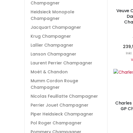
Champagner
Veuve C
Heidsieck Monopole
Da
Champagner
Cha
Jacquart Champagner
Krug Champagner
Lallier Champagner
239,
Inkl
Lanson Champagner
V
Laurent Perrier Champagner
Moët & Chandon
I
Mumm Cordon Rouge
Champagner
Nicolas Feuillatte Champagner
Charles 
Perrier Jouet Champagner
GP Ch
Piper Heidsieck Champagner
Pol Roger Champagner
Pommery Champagner