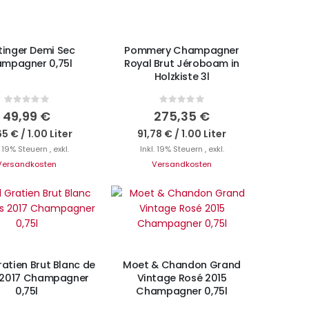
tinger Demi Sec
Pommery Champagner
mpagner 0,75l
Royal Brut Jéroboam in
Holzkiste 3l
Rating:
Rating:
0%
0%
49,99 €
275,35 €
65 €
/
1.00 Liter
91,78 €
/
1.00 Liter
. 19% Steuern
,
exkl.
Inkl. 19% Steuern
,
exkl.
Versandkosten
Versandkosten
IN DEN WARENKORB
cht auf Lager
ratien Brut Blanc de
Moet & Chandon Grand
 2017 Champagner
Vintage Rosé 2015
0,75l
Champagner 0,75l