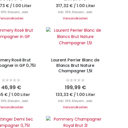
73 €
/
1.00 Liter
317,32 €
/
1.00 Liter
. 19% Steuern
,
exkl.
Inkl. 19% Steuern
,
exkl.
Versandkosten
Versandkosten
N DEN WARENKORB
Nicht auf Lager
mery Rosé Brut
Laurent Perrier Blanc de
gner in GP 0,75l
Blancs Brut Nature
Champagner 1,5l
Rating:
Rating:
0%
0%
46,99 €
199,99 €
65 €
/
1.00 Liter
133,33 €
/
1.00 Liter
. 19% Steuern
,
exkl.
Inkl. 19% Steuern
,
exkl.
Versandkosten
Versandkosten
N DEN WARENKORB
IN DEN WARENKORB