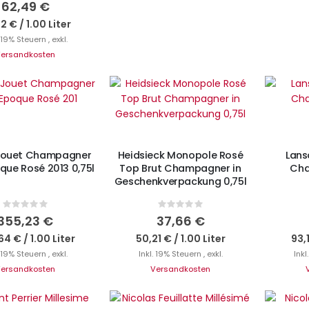
0%
62,49 €
32 €
/
1.00 Liter
. 19% Steuern
,
exkl.
ersandkosten
N DEN WARENKORB
I
IN DEN WARENKORB
 Jouet Champagner
Heidsieck Monopole Rosé
Lans
oque Rosé 2013 0,75l
Top Brut Champagner in
Cha
Geschenkverpackung 0,75l
Rating:
Rating:
0%
0%
355,23 €
37,66 €
64 €
/
1.00 Liter
50,21 €
/
1.00 Liter
93,
. 19% Steuern
,
exkl.
Inkl. 19% Steuern
,
exkl.
Inkl
ersandkosten
Versandkosten