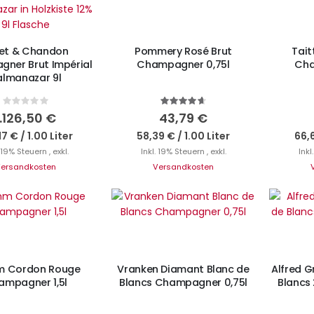
N DEN WARENKORB
et & Chandon
Pommery Rosé Brut
Tait
ner Brut Impérial
Champagner 0,75l
Cha
almanazar 9l
Rating:
Bewertung:
0%
93%
1.126,50 €
43,79 €
17 €
/
1.00 Liter
58,39 €
/
1.00 Liter
66,
. 19% Steuern
,
exkl.
Inkl. 19% Steuern
,
exkl.
Inkl
ersandkosten
Versandkosten
N DEN WARENKORB
IN DEN WARENKORB
Ni
 Cordon Rouge
Vranken Diamant Blanc de
Alfred G
ampagner 1,5l
Blancs Champagner 0,75l
Blancs