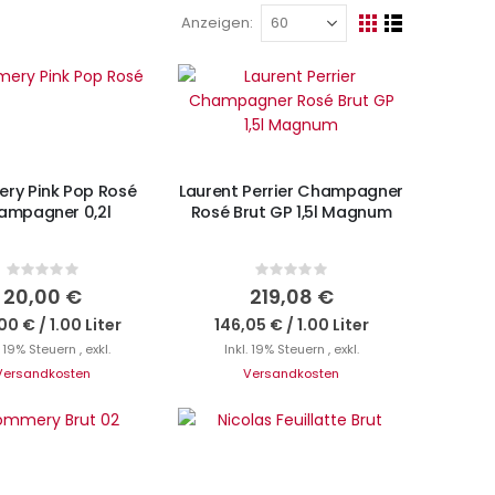
Anzeigen
Ansicht
Raster
Liste
als
N DEN WARENKORB
IN DEN WARENKORB
ry Pink Pop Rosé
Laurent Perrier Champagner
ampagner 0,2l
Rosé Brut GP 1,5l Magnum
Rating:
Rating:
0%
0%
20,00 €
219,08 €
00 €
/
1.00 Liter
146,05 €
/
1.00 Liter
. 19% Steuern
,
exkl.
Inkl. 19% Steuern
,
exkl.
Versandkosten
Versandkosten
N DEN WARENKORB
IN DEN WARENKORB