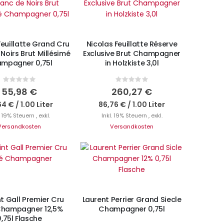
N DEN WARENKORB
IN DEN WARENKORB
Feuillatte Grand Cru
Nicolas Feuillatte Réserve
Noirs Brut Millésimé
Exclusive Brut Champagner
mpagner 0,75l
in Holzkiste 3,0l
Rating:
Rating:
0%
0%
55,98 €
260,27 €
64 €
/
1.00 Liter
86,76 €
/
1.00 Liter
. 19% Steuern
,
exkl.
Inkl. 19% Steuern
,
exkl.
Versandkosten
Versandkosten
N DEN WARENKORB
Nicht auf Lager
t Gall Premier Cru
Laurent Perrier Grand Siecle
Champagner 12,5%
Champagner 0,75l
0,75l Flasche