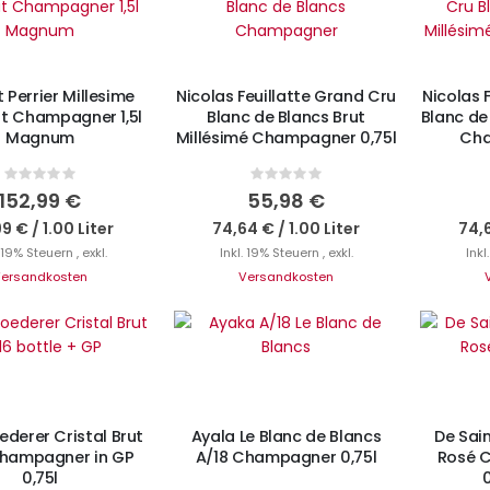
N DEN WARENKORB
IN DEN WARENKORB
I
 Perrier Millesime
Nicolas Feuillatte Grand Cru
Nicolas 
ut Champagner 1,5l
Blanc de Blancs Brut
Blanc de 
Magnum
Millésimé Champagner 0,75l
Cha
Rating:
Rating:
0%
0%
152,99 €
55,98 €
99 €
/
1.00 Liter
74,64 €
/
1.00 Liter
74,
. 19% Steuern
,
exkl.
Inkl. 19% Steuern
,
exkl.
Inkl
ersandkosten
Versandkosten
N DEN WARENKORB
IN DEN WARENKORB
I
ederer Cristal Brut
Ayala Le Blanc de Blancs
De Sain
hampagner in GP
A/18 Champagner 0,75l
Rosé 
0,75l