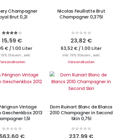
ery Champagner
Nicolas Feuillatte Brut
oyal Brut 0,2l
Champagner 0,375l
Bewertung:
Rating:
80%
0%
15,59 €
23,82 €
95 €
/
1.00 Liter
63,52 €
/
1.00 Liter
. 19% Steuern
,
exkl.
Inkl. 19% Steuern
,
exkl.
Versandkosten
Versandkosten
N DEN WARENKORB
IN DEN WARENKORB
érignon Vintage
Dom Ruinart Blanc de Blancs
Geschenkbox 2013
2010 Champagner in Second
ampagner 1,5l
Skin 0,75l
Rating:
Rating:
0%
0%
563,60 €
237,99 €