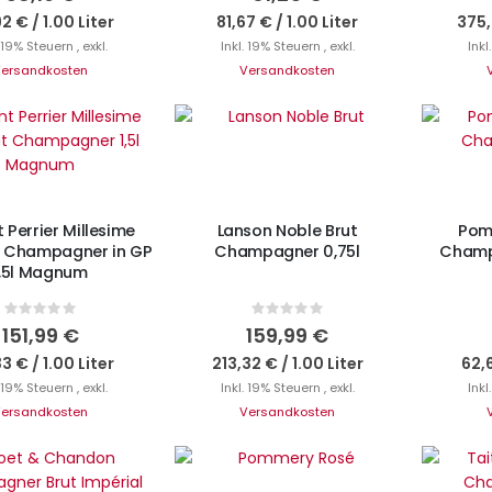
92 €
/
1.00 Liter
81,67 €
/
1.00 Liter
375,
. 19% Steuern
,
exkl.
Inkl. 19% Steuern
,
exkl.
Inkl
ersandkosten
Versandkosten
IN DEN WARENKORB
I
N DEN WARENKORB
 Perrier Millesime
Lanson Noble Brut
Pom
t Champagner in GP
Champagner 0,75l
Champa
1,5l Magnum
Rating:
Rating:
0%
0%
151,99 €
159,99 €
33 €
/
1.00 Liter
213,32 €
/
1.00 Liter
62,
. 19% Steuern
,
exkl.
Inkl. 19% Steuern
,
exkl.
Inkl
ersandkosten
Versandkosten
IN DEN WARENKORB
I