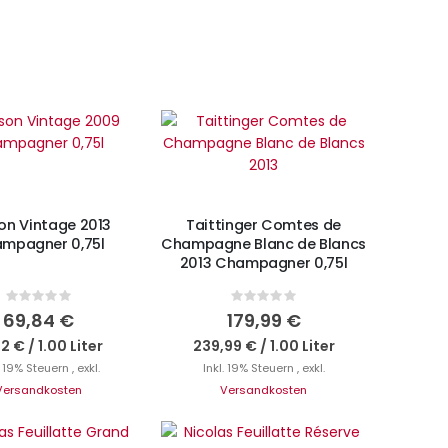
N DEN WARENKORB
IN DEN WARENKORB
on Vintage 2013
Taittinger Comtes de
mpagner 0,75l
Champagne Blanc de Blancs
2013 Champagner 0,75l
Rating:
Rating:
0%
0%
69,84 €
179,99 €
12 €
/
1.00 Liter
239,99 €
/
1.00 Liter
. 19% Steuern
,
exkl.
Inkl. 19% Steuern
,
exkl.
Versandkosten
Versandkosten