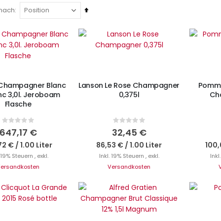
In
 nach
absteigender
I
Reihenfolge
IN DEN WARENKORB
cht auf Lager
 Champagner Blanc
Lanson Le Rose Champagner
Pomme
nc 3,0l. Jeroboam
0,375l
Ch
Flasche
Rating:
Rating:
0%
0%
647,17 €
32,45 €
72 €
/
1.00 Liter
86,53 €
/
1.00 Liter
100,
. 19% Steuern
,
exkl.
Inkl. 19% Steuern
,
exkl.
Inkl
ersandkosten
Versandkosten
I
cht auf Lager
IN DEN WARENKORB