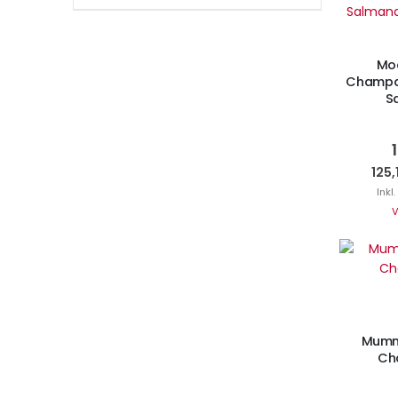
I
Mo
Champag
S
125,
Inkl
V
I
Mumm
Ch