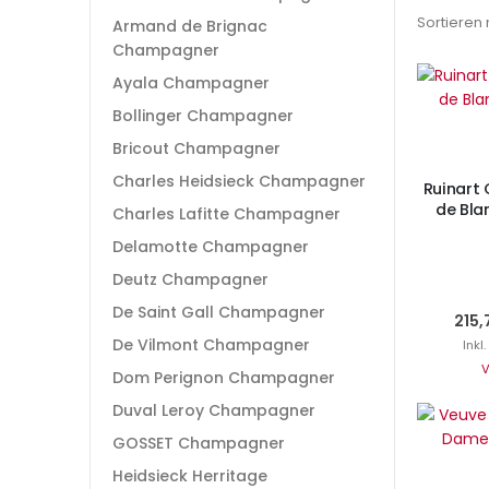
Sortieren
Armand de Brignac
Champagner
Ayala Champagner
Bollinger Champagner
Ni
Bricout Champagner
Charles Heidsieck Champagner
Ruinart
de Bla
Charles Lafitte Champagner
Delamotte Champagner
Deutz Champagner
De Saint Gall Champagner
215,
De Vilmont Champagner
Inkl
V
Dom Perignon Champagner
Duval Leroy Champagner
Ni
GOSSET Champagner
Heidsieck Herritage