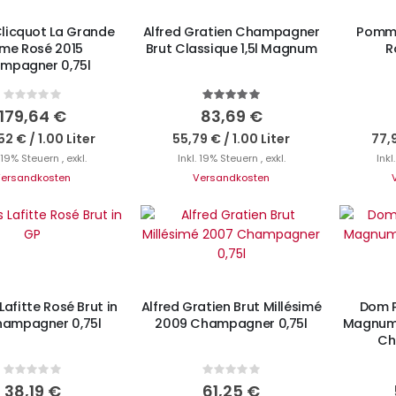
licquot La Grande
Alfred Gratien Champagner
Pomm
me Rosé 2015
Brut Classique 1,5l Magnum
R
mpagner 0,75l
Rating:
Bewertung:
0%
100%
179,64 €
83,69 €
52 €
/
1.00 Liter
55,79 €
/
1.00 Liter
77,
. 19% Steuern
,
exkl.
Inkl. 19% Steuern
,
exkl.
Inkl
ersandkosten
Versandkosten
N DEN WARENKORB
I
IN DEN WARENKORB
Lafitte Rosé Brut in
Alfred Gratien Brut Millésimé
Dom P
ampagner 0,75l
2009 Champagner 0,75l
Magnum 
Ch
Rating:
Rating:
0%
0%
38,19 €
61,25 €