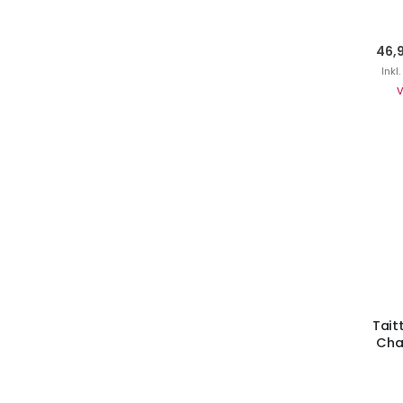
46,
Inkl
V
I
Tait
Cha