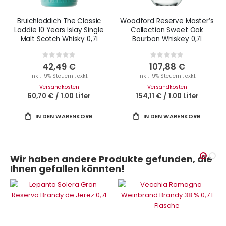
Bruichladdich The Classic
Woodford Reserve Master’s
Laddie 10 Years Islay Single
Collection Sweet Oak
Malt Scotch Whisky 0,7l
Bourbon Whiskey 0,7l
Rating:
Rating:
0%
0%
42,49 €
107,88 €
Inkl. 19% Steuern
,
exkl.
Inkl. 19% Steuern
,
exkl.
Versandkosten
Versandkosten
60,70 €
/
1.00 Liter
154,11 €
/
1.00 Liter
IN DEN WARENKORB
IN DEN WARENKORB
Wir haben andere Produkte gefunden, die
Ihnen gefallen könnten!