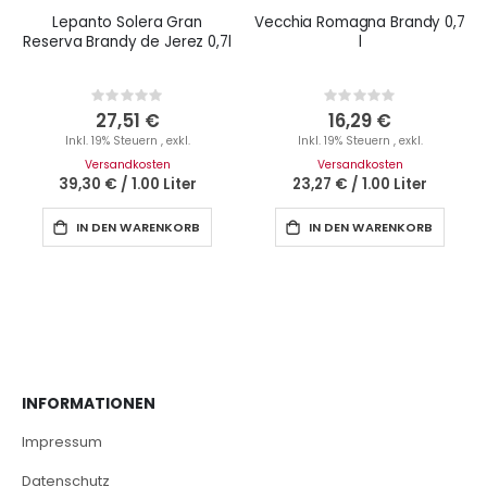
Lepanto Solera Gran
Vecchia Romagna Brandy 0,7
Reserva Brandy de Jerez 0,7l
l
Rating:
Rating:
0%
0%
27,51 €
16,29 €
Inkl. 19% Steuern
,
exkl.
Inkl. 19% Steuern
,
exkl.
Versandkosten
Versandkosten
39,30 €
/
1.00 Liter
23,27 €
/
1.00 Liter
IN DEN WARENKORB
IN DEN WARENKORB
INFORMATIONEN
Impressum
Datenschutz