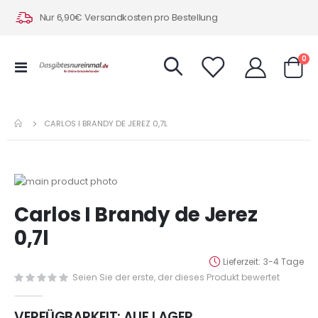
Nur 6,90€ Versandkosten pro Bestellung
Art
0
Navigation
Warenk
umschalten
CARLOS I BRANDY DE JEREZ 0,7L
Zum
Ende
Zum
Carlos I Brandy de Jerez
der
Anfang
Bildergalerie
der
0,7l
springen
Bildergalerie
springen
Lieferzeit
3-4 Tage
Seien Sie der erste, der dieses Produkt bewertet
VERFÜGBARKEIT:
AUF LAGER