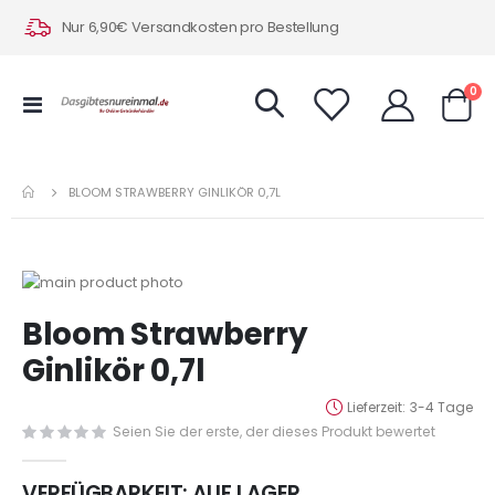
Nur 6,90€ Versandkosten pro Bestellung
Art
0
Navigation
Warenk
umschalten
BLOOM STRAWBERRY GINLIKÖR 0,7L
Zum
Ende
Zum
Bloom Strawberry
der
Anfang
Bildergalerie
der
Ginlikör 0,7l
springen
Bildergalerie
springen
Lieferzeit
3-4 Tage
Seien Sie der erste, der dieses Produkt bewertet
VERFÜGBARKEIT:
AUF LAGER