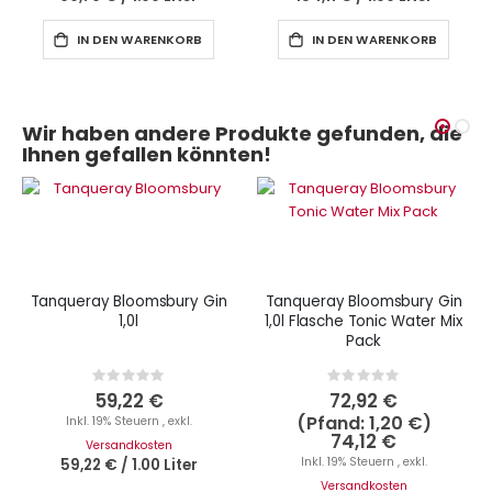
IN DEN WARENKORB
IN DEN WARENKORB
Wir haben andere Produkte gefunden, die
Ihnen gefallen könnten!
Tanqueray Bloomsbury Gin
Tanqueray Bloomsbury Gin
1,0l
1,0l Flasche Tonic Water Mix
Pack
Rating:
Rating:
0%
0%
59,22 €
72,92 €
1,20 €
Inkl. 19% Steuern
,
exkl.
74,12 €
Versandkosten
Inkl. 19% Steuern
,
exkl.
59,22 €
/
1.00 Liter
Versandkosten