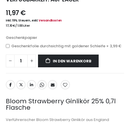
11,97 €
Inkl. 19% Steuern
,
exkl.
Versandkosten
17,10 €
/
1.00 Liter
Geschenkpapier
Geschenkfolie durchsichtig mit goldener Schleife
+
3,99 €
IN DEN WARENKORB
Bloom Strawberry Ginlikör 25% 0,7l
Flasche
Verführerischer Bloom Strawberry Ginlikör aus England