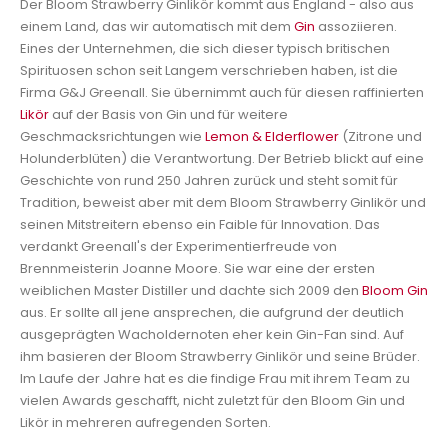
Der Bloom Strawberry Ginlikör kommt aus England - also aus
einem Land, das wir automatisch mit dem
Gin
assoziieren.
Eines der Unternehmen, die sich dieser typisch britischen
Spirituosen schon seit Langem verschrieben haben, ist die
Firma G&J Greenall. Sie übernimmt auch für diesen raffinierten
Likör
auf der Basis von Gin und für weitere
Geschmacksrichtungen wie
Lemon & Elderflower
(Zitrone und
Holunderblüten) die Verantwortung. Der Betrieb blickt auf eine
Geschichte von rund 250 Jahren zurück und steht somit für
Tradition, beweist aber mit dem Bloom Strawberry Ginlikör und
seinen Mitstreitern ebenso ein Faible für Innovation. Das
verdankt Greenall's der Experimentierfreude von
Brennmeisterin Joanne Moore. Sie war eine der ersten
weiblichen Master Distiller und dachte sich 2009 den
Bloom Gin
aus. Er sollte all jene ansprechen, die aufgrund der deutlich
ausgeprägten Wacholdernoten eher kein Gin-Fan sind. Auf
ihm basieren der Bloom Strawberry Ginlikör und seine Brüder.
Im Laufe der Jahre hat es die findige Frau mit ihrem Team zu
vielen Awards geschafft, nicht zuletzt für den Bloom Gin und
Likör in mehreren aufregenden Sorten.