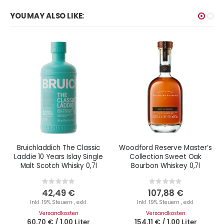
YOU MAY ALSO LIKE:
Bruichladdich The Classic
Woodford Reserve Master’s
Laddie 10 Years Islay Single
Collection Sweet Oak
Malt Scotch Whisky 0,7l
Bourbon Whiskey 0,7l
Rating:
Rating:
0%
0%
42,49 €
107,88 €
Inkl. 19% Steuern
,
exkl.
Inkl. 19% Steuern
,
exkl.
Versandkosten
Versandkosten
60,70 €
/
1.00 Liter
154,11 €
/
1.00 Liter