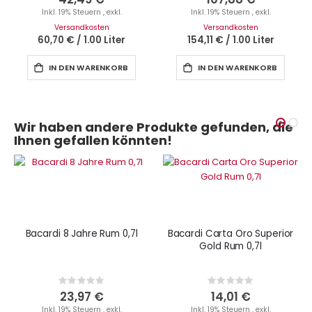
Inkl. 19% Steuern
,
exkl.
Inkl. 19% Steuern
,
exkl.
Versandkosten
Versandkosten
60,70 €
/
1.00 Liter
154,11 €
/
1.00 Liter
IN DEN WARENKORB
IN DEN WARENKORB
Wir haben andere Produkte gefunden, die
Ihnen gefallen könnten!
Bacardi 8 Jahre Rum 0,7l
Bacardi Carta Oro Superior
Gold Rum 0,7l
Rating:
Rating:
0%
0%
23,97 €
14,01 €
Inkl. 19% Steuern
,
exkl.
Inkl. 19% Steuern
,
exkl.