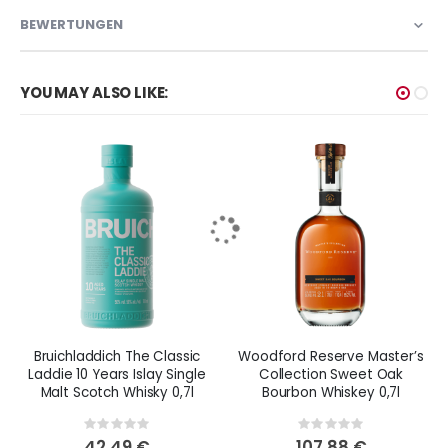
BEWERTUNGEN
YOU MAY ALSO LIKE:
Bruichladdich The Classic
Woodford Reserve Master’s
Laddie 10 Years Islay Single
Collection Sweet Oak
Malt Scotch Whisky 0,7l
Bourbon Whiskey 0,7l
Rating:
Rating:
0%
0%
42,49 €
107,88 €