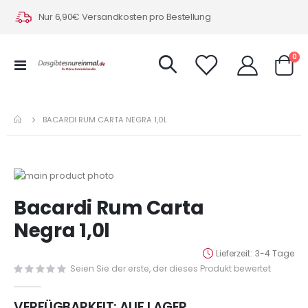
Nur 6,90€ Versandkosten pro Bestellung
Art
0
Navigation
Warenk
umschalten
BACARDI RUM CARTA NEGRA 1,0L
Zum
Ende
Zum
Bacardi Rum Carta
der
Anfang
Bildergalerie
der
Negra 1,0l
springen
Bildergalerie
springen
Lieferzeit
3-4 Tage
Seien Sie der erste, der dieses Produkt bewertet
VERFÜGBARKEIT:
AUF LAGER