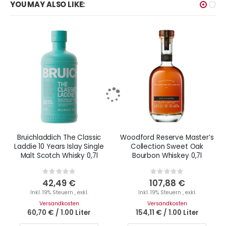
YOU MAY ALSO LIKE:
Bruichladdich The Classic
Woodford Reserve Master’s
Laddie 10 Years Islay Single
Collection Sweet Oak
Malt Scotch Whisky 0,7l
Bourbon Whiskey 0,7l
Rating:
Rating:
0%
0%
42,49 €
107,88 €
Inkl. 19% Steuern
,
exkl.
Inkl. 19% Steuern
,
exkl.
Versandkosten
Versandkosten
60,70 €
/
1.00 Liter
154,11 €
/
1.00 Liter