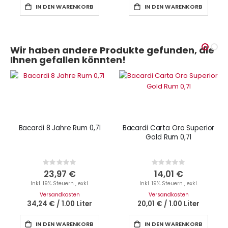
IN DEN WARENKORB
IN DEN WARENKORB
Wir haben andere Produkte gefunden, die
Ihnen gefallen könnten!
Bacardi 8 Jahre Rum 0,7l
Bacardi Carta Oro Superior
Gold Rum 0,7l
Rating:
Rating:
0%
0%
23,97 €
14,01 €
Inkl. 19% Steuern
,
exkl.
Inkl. 19% Steuern
,
exkl.
Versandkosten
Versandkosten
34,24 €
/
1.00 Liter
20,01 €
/
1.00 Liter
IN DEN WARENKORB
IN DEN WARENKORB