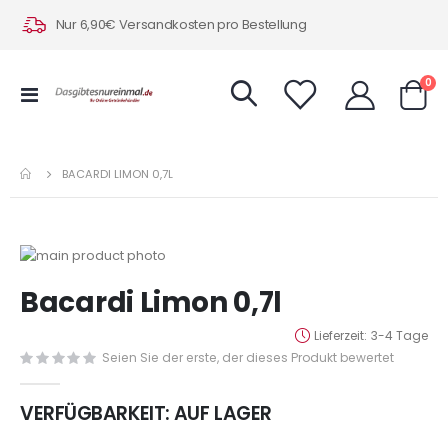
Nur 6,90€ Versandkosten pro Bestellung
Art
0
Navigation
Warenk
umschalten
BACARDI LIMON 0,7L
Zum
Ende
Zum
Bacardi Limon 0,7l
der
Anfang
Bildergalerie
der
Lieferzeit
3-4 Tage
springen
Bildergalerie
Seien Sie der erste, der dieses Produkt bewertet
springen
VERFÜGBARKEIT:
AUF LAGER