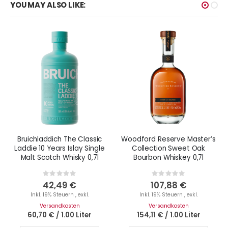
YOU MAY ALSO LIKE:
Bruichladdich The Classic
Woodford Reserve Master’s
Laddie 10 Years Islay Single
Collection Sweet Oak
Malt Scotch Whisky 0,7l
Bourbon Whiskey 0,7l
Rating:
Rating:
0%
0%
42,49 €
107,88 €
Inkl. 19% Steuern
,
exkl.
Inkl. 19% Steuern
,
exkl.
Versandkosten
Versandkosten
60,70 €
/
1.00 Liter
154,11 €
/
1.00 Liter