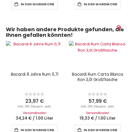
IN DEN WARENKORB
IN DEN WARENKORB
Wir haben andere Produkte gefunden, die
Ihnen gefallen könnten!
Bacardi 8 Jahre Rum 0,7l
Bacardi Rum Carta Blanca
Ron 3,0l Großflasche
Rating:
Rating:
0%
0%
23,97 €
57,99 €
Inkl. 19% Steuern
,
exkl.
Inkl. 19% Steuern
,
exkl.
Versandkosten
Versandkosten
34,24 €
/
1.00 Liter
19,33 €
/
1.00 Liter
IN DEN WARENKORB
IN DEN WARENKORB