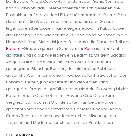
Der Bacardi Anejo Cuatro Rum entführt den Genießer in die
Karibik, obwohl das Unternehmen technisch gesehen die
Produktion auf der zu den USA gehörenden Insel Puerto Rico
durchführt. Die Wurzeln der heute rund um den Globus
legendären Spirituosenmarke liegen jedoch in Kuba, wobei
der Firmengründer wiederum aus Spanien seinen Weg in die
Neue Welt fand. Sicher ist jedenfalls, dass die Firma als Teil der
Bacardi
-Gruppe quasi ein Synonym für
Rum
aus der Karibik
darstellt und so gut wie jedem ein Begriff ist. Mit dem Bacardi
Anejo Cuatro Rum schickt sie einen weiteren rundum
gelungenen Blend ins Rennen, der ein breites Publikum
anspricht. Wer ihn einordnen möchte, sollte ihn zwischen den
unkomplizierten, jungen Mixern und den edlen, lang
gelagerten Premium-Abfüllungen ansiedeln. Ein wenig ist der
Bacardi Anejo Cuatro Rum mit Havana Club Cuba Rum
vergleichbar, doch im Grunde sollte man beide Marken
getrennt voreinander betrachten. Der feine Bacardi Anejo
Cuatro Rum mit seiner unwiderstehlichen Mischung aus
Tradition und Moderne spricht ein breites Publikum an.
SKU
ds10774