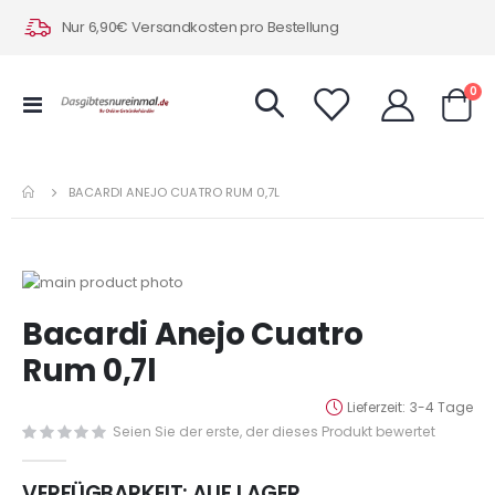
Nur 6,90€ Versandkosten pro Bestellung
Art
0
Navigation
Warenk
umschalten
BACARDI ANEJO CUATRO RUM 0,7L
Zum
Ende
Zum
Bacardi Anejo Cuatro
der
Anfang
Bildergalerie
der
Rum 0,7l
springen
Bildergalerie
springen
Lieferzeit
3-4 Tage
Seien Sie der erste, der dieses Produkt bewertet
VERFÜGBARKEIT:
AUF LAGER