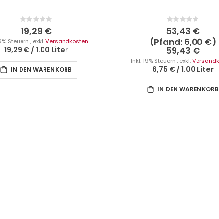
Rating:
Rating:
0%
0%
19,29 €
53,43 €
6,00 €
 19% Steuern
,
exkl.
Versandkosten
59,43 €
19,29 €
/
1.00 Liter
Inkl. 19% Steuern
,
exkl.
Versandk
6,75 €
/
1.00 Liter
IN DEN WARENKORB
IN DEN WARENKORB