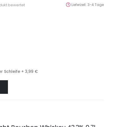
odukt bewertet
Lieferzeit
3-4 Tage
r Schleife
+
3,99 €