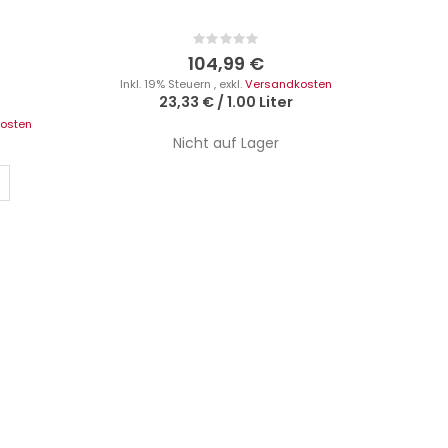
Rating:
0%
104,99 €
Inkl. 19% Steuern
,
exkl.
Versandkosten
Inkl.
23,33 €
/
1.00 Liter
osten
Nicht auf Lager