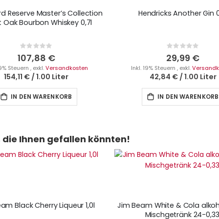
 Reserve Master’s Collection
Hendricks Another Gin 0
 Oak Bourbon Whiskey 0,7l
Rating:
Rating:
0%
0%
107,88 €
29,99 €
 19% Steuern
,
exkl.
Versandkosten
Inkl. 19% Steuern
,
exkl.
Versandk
154,11 €
/
1.00 Liter
42,84 €
/
1.00 Liter
IN DEN WARENKORB
IN DEN WARENKORB
die Ihnen gefallen könnten!
am Black Cherry Liqueur 1,0l
Jim Beam White & Cola alkoh
Mischgetränk 24-0,33