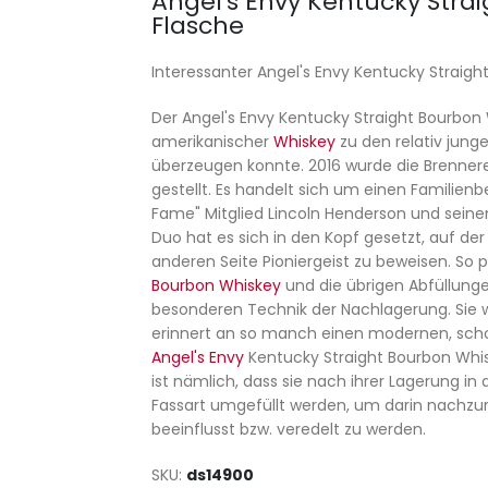
Angel's Envy Kentucky Strai
Flasche
Interessanter Angel's Envy Kentucky Straig
Der Angel's Envy Kentucky Straight Bourbon 
amerikanischer
Whiskey
zu den relativ jung
überzeugen konnte. 2016 wurde die Brennerei
gestellt. Es handelt sich um einen Familienbe
Fame" Mitglied Lincoln Henderson und sei
Duo hat es sich in den Kopf gesetzt, auf der
anderen Seite Pioniergeist zu beweisen. So p
Bourbon Whiskey
und die übrigen Abfüllunge
besonderen Technik der Nachlagerung. Sie w
erinnert an so manch einen modernen, scho
Angel's Envy
Kentucky Straight Bourbon Whis
ist nämlich, dass sie nach ihrer Lagerung 
Fassart umgefüllt werden, um darin nachzur
beeinflusst bzw. veredelt zu werden.
SKU
ds14900