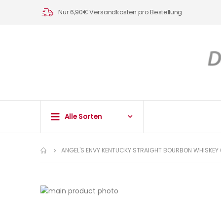
Nur 6,90€ Versandkosten pro Bestellung
Alle Sorten
ANGEL'S ENVY KENTUCKY STRAIGHT BOURBON WHISKEY 0
Zum
Ende
Zum
der
Anfang