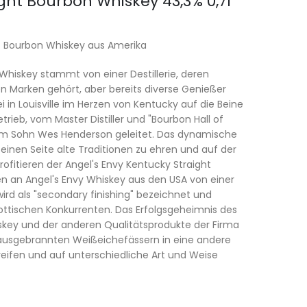
ght Bourbon Whiskey 43,3% 0,7l
ht Bourbon Whiskey aus Amerika
Whiskey stammt von einer Destillerie, deren
en Marken gehört, aber bereits diverse Genießer
 in Louisville im Herzen von Kentucky auf die Beine
trieb, vom Master Distiller und "Bourbon Hall of
nem Sohn Wes Henderson geleitet. Das dynamische
 einen Seite alte Traditionen zu ehren und auf der
rofitieren der Angel's Envy Kentucky Straight
n an Angel's Envy Whiskey aus den USA von einer
ird als "secondary finishing" bezeichnet und
ttischen Konkurrenten. Das Erfolgsgeheimnis des
key und der anderen Qualitätsprodukte der Firma
in ausgebrannten Weißeichefässern in eine andere
eifen und auf unterschiedliche Art und Weise