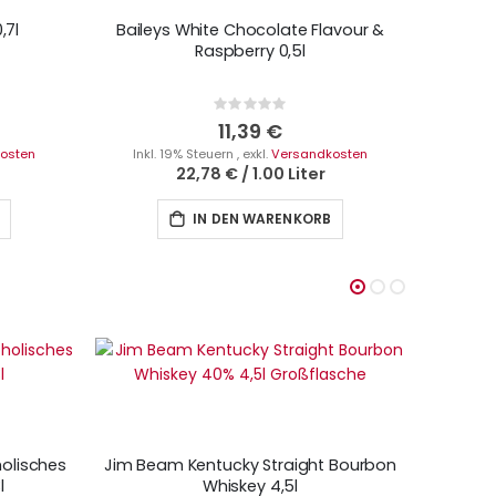
,7l
Baileys White Chocolate Flavour &
Raspberry 0,5l
Rating:
0%
11,39 €
osten
Inkl. 19% Steuern
,
exkl.
Versandkosten
22,78 €
/
1.00 Liter
IN DEN WARENKORB
olisches
Jim Beam Kentucky Straight Bourbon
Jim B
l
Whiskey 4,5l