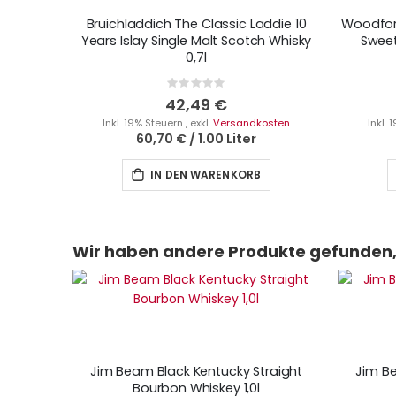
Bruichladdich The Classic Laddie 10
Woodford
Years Islay Single Malt Scotch Whisky
Sweet
0,7l
Rating:
0%
42,49 €
Inkl. 19% Steuern
,
exkl.
Versandkosten
Inkl.
60,70 €
/
1.00 Liter
IN DEN WARENKORB
Wir haben andere Produkte gefunden, 
Jim Beam Black Kentucky Straight
Jim Be
Bourbon Whiskey 1,0l