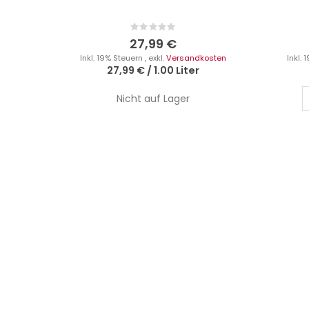
Rating:
0%
27,99 €
Inkl. 19% Steuern
,
exkl.
Versandkosten
Inkl.
27,99 €
/
1.00 Liter
Nicht auf Lager