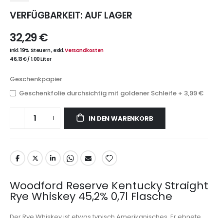
VERFÜGBARKEIT:
AUF LAGER
32,29 €
Inkl. 19% Steuern
,
exkl.
Versandkosten
46,13 €
/
1.00 Liter
Geschenkpapier
Geschenkfolie durchsichtig mit goldener Schleife
+
3,99 €
IN DEN WARENKORB
Woodford Reserve Kentucky Straight
Rye Whiskey 45,2% 0,7l Flasche
Der Rye Whiskey ist etwas typisch Amerikanisches. Er ebnete