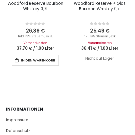
Woodford Reserve Bourbon
Woodford Reserve + Glas
Whiskey 0,7l
Bourbon Whiskey 0,7l
Rating:
Rating:
0%
0%
26,39 €
25,49 €
Inkl. 19% Steuern
,
exkl.
Inkl. 19% Steuern
,
exkl.
Versandkosten
Versandkosten
37,70 €
/
1.00 Liter
36,41 €
/
1.00 Liter
Nicht auf Lager
IN DEN WARENKORB
INFORMATIONEN
Impressum
Datenschutz