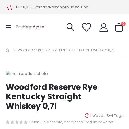
Nur 6,90€ Versandkosten pro Bestellung
Art
0
Navigation
Warenk
umschalten
WOODFORD RESERVE RYE KENTUCKY STRAIGHT WHISKEY 0,7L
Zum
Ende
Zum
Woodford Reserve Rye
der
Anfang
Bildergalerie
der
Kentucky Straight
springen
Bildergalerie
Whiskey 0,7l
springen
Lieferzeit
3-4 Tage
Seien Sie der erste, der dieses Produkt bewertet