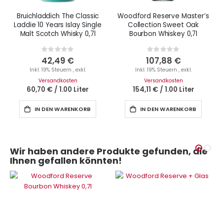
Bruichladdich The Classic
Woodford Reserve Master’s
Laddie 10 Years Islay Single
Collection Sweet Oak
Malt Scotch Whisky 0,7l
Bourbon Whiskey 0,7l
Rating:
Rating:
0%
0%
42,49 €
107,88 €
Inkl. 19% Steuern
,
exkl.
Inkl. 19% Steuern
,
exkl.
Versandkosten
Versandkosten
60,70 €
/
1.00 Liter
154,11 €
/
1.00 Liter
IN DEN WARENKORB
IN DEN WARENKORB
Wir haben andere Produkte gefunden, die
Ihnen gefallen könnten!