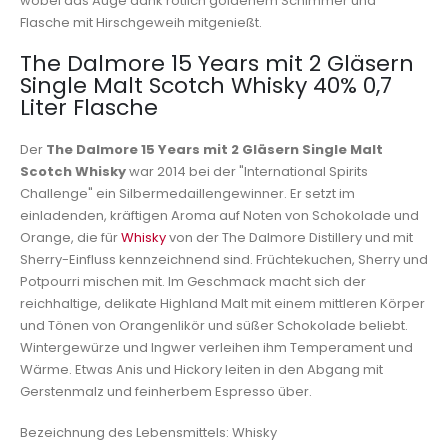
wobei das Auge dank rötlich goldenem Schimmer und
Flasche mit Hirschgeweih mitgenießt.
The Dalmore 15 Years mit 2 Gläsern
Single Malt Scotch Whisky 40% 0,7
Liter Flasche
Der
The Dalmore 15 Years mit 2 Gläsern Single Malt
Scotch Whisky
war 2014 bei der "International Spirits
Challenge" ein Silbermedaillengewinner. Er setzt im
einladenden, kräftigen Aroma auf Noten von Schokolade und
Orange, die für
Whisky
von der The Dalmore Distillery und mit
Sherry-Einfluss kennzeichnend sind. Früchtekuchen, Sherry und
Potpourri mischen mit. Im Geschmack macht sich der
reichhaltige, delikate Highland Malt mit einem mittleren Körper
und Tönen von Orangenlikör und süßer Schokolade beliebt.
Wintergewürze und Ingwer verleihen ihm Temperament und
Wärme. Etwas Anis und Hickory leiten in den Abgang mit
Gerstenmalz und feinherbem Espresso über.
Bezeichnung des Lebensmittels: Whisky