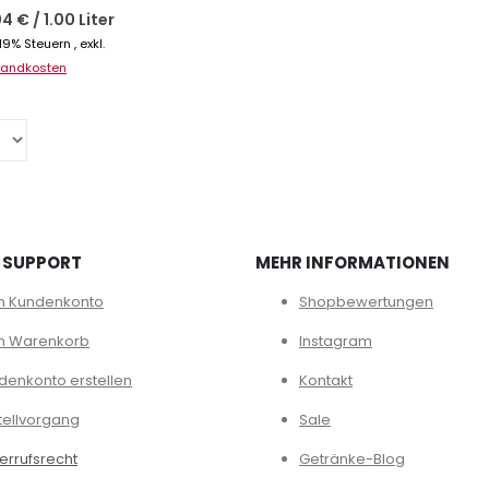
04 €
/
1.00 Liter
. 19% Steuern
,
exkl.
sandkosten
 SUPPORT
MEHR INFORMATIONEN
n Kundenkonto
Shopbewertungen
n Warenkorb
Instagram
denkonto erstellen
Kontakt
tellvorgang
Sale
errufsrecht
Getränke-Blog