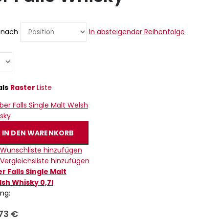
n nach
In absteigender Reihenfolge
als
Raster
Liste
IN DEN WARENKORB
 Wunschliste hinzufügen
 Vergleichsliste hinzufügen
r Falls Single Malt
sh Whisky 0,7l
ing:
,73 €