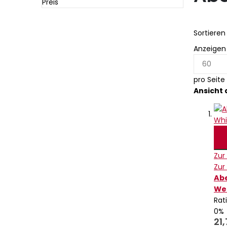
Preis
Sortiere
Anzeigen
pro Seite
Ansicht 
Zur
Zur
Abe
Wel
Rat
0%
21