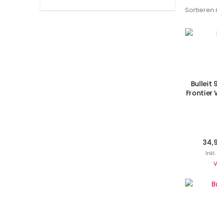
Sortieren
I
Bulleit
Frontier 
34,
Inkl
V
Ni