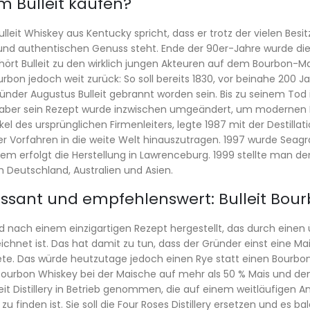
 Bulleit kaufen?
ulleit Whiskey aus Kentucky spricht, dass er trotz der vielen Besi
 und authentischen Genuss steht. Ende der 90er-Jahre wurde di
hört Bulleit zu den wirklich jungen Akteuren auf dem Bourbon
ourbon jedoch weit zurück: So soll bereits 1830, vor beinahe 200 
nder Augustus Bulleit gebrannt worden sein. Bis zu seinem Tod 
 aber sein Rezept wurde inzwischen umgeändert, um modernen E
el des ursprünglichen Firmenleiters, legte 1987 mit der Destillat
ner Vorfahren in die weite Welt hinauszutragen. 1997 wurde Se
dem erfolgt die Herstellung in Lawrenceburg. 1999 stellte man de
 Deutschland, Australien und Asien.
essant und empfehlenswert: Bulleit Bou
ird nach einem einzigartigen Rezept hergestellt, das durch eine
chnet ist. Das hat damit zu tun, dass der Gründer einst eine Mai
e. Das würde heutzutage jedoch einen Rye statt einen Bourbon 
Bourbon Whiskey bei der Maische auf mehr als 50 % Mais und de
eit Distillery in Betrieb genommen, die auf einem weitläufigen
u finden ist. Sie soll die Four Roses Distillery ersetzen und es ba