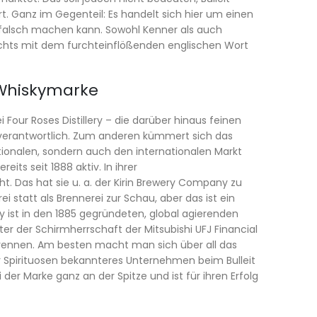
t. Ganz im Gegenteil: Es handelt sich hier um einen
 falsch machen kann. Sowohl Kenner als auch
nichts mit dem furchteinflößenden englischen Wort
e Whiskymarke
 Four Roses Distillery – die darüber hinaus feinen
 verantwortlich. Zum anderen kümmert sich das
ionalen, sondern auch den internationalen Markt
eits seit 1888 aktiv. In ihrer
. Das hat sie u. a. der Kirin Brewery Company zu
i statt als Brennerei zur Schau, aber das ist ein
y ist in den 1885 gegründeten, global agierenden
ter der Schirmherrschaft der Mitsubishi UFJ Financial
trennen. Am besten macht man sich über all das
ür Spirituosen bekannteres Unternehmen beim Bulleit
 der Marke ganz an der Spitze und ist für ihren Erfolg