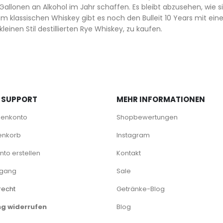
 Gallonen an Alkohol im Jahr schaffen. Es bleibt abzusehen, wie s
 klassischen Whiskey gibt es noch den Bulleit 10 Years mit eine
kleinen Stil destillierten Rye Whiskey, zu kaufen.
 SUPPORT
MEHR INFORMATIONEN
denkonto
Shopbewertungen
enkorb
Instagram
to erstellen
Kontakt
rgang
Sale
recht
Getränke-Blog
ng widerrufen
Blog