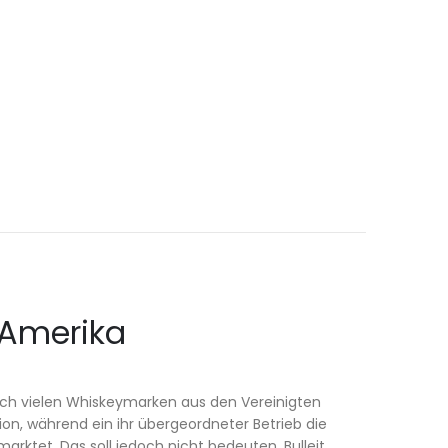
s Amerika
lich vielen Whiskeymarken aus den Vereinigten
ion, während ein ihr übergeordneter Betrieb die
marktet. Das soll jedoch nicht bedeuten, Bulleit