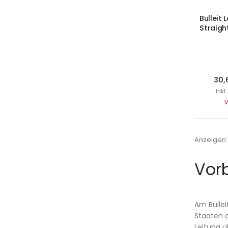
Bulleit
Straigh
30,
Inkl
V
Anzeigen
Vorb
Am Bullei
Staaten d
Leitung ü