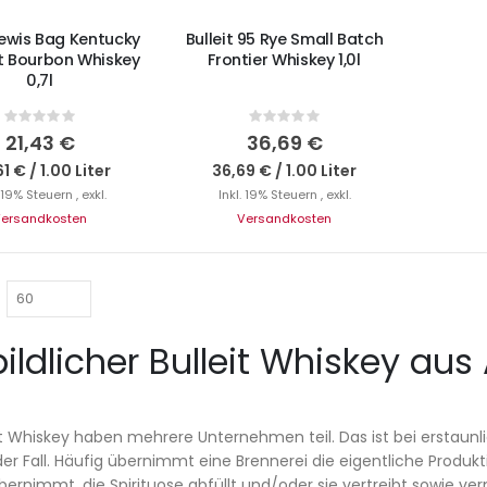
 Lewis Bag Kentucky
Bulleit 95 Rye Small Batch
t Bourbon Whiskey
Frontier Whiskey 1,0l
0,7l
Rating:
Rating:
0%
0%
21,43 €
36,69 €
61 €
/
1.00 Liter
36,69 €
/
1.00 Liter
. 19% Steuern
,
exkl.
Inkl. 19% Steuern
,
exkl.
ersandkosten
Versandkosten
ildlicher Bulleit Whiskey au
t Whiskey haben mehrere Unternehmen teil. Das ist bei erstaun
er Fall. Häufig übernimmt eine Brennerei die eigentliche Produkt
bernimmt, die Spirituose abfüllt und/oder sie vertreibt sowie ver