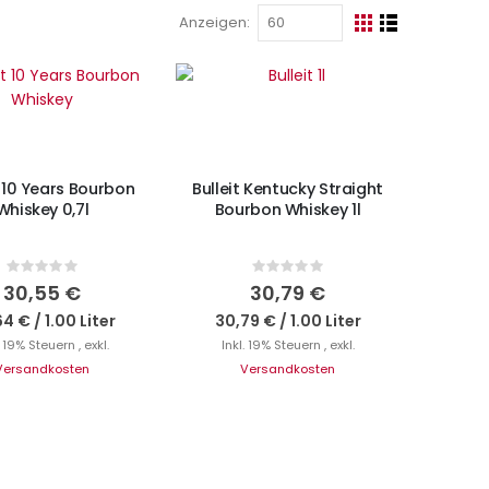
Anzeigen
Ansicht
Raster
Liste
als
IN DEN WARENKORB
N DEN WARENKORB
t 10 Years Bourbon
Bulleit Kentucky Straight
Whiskey 0,7l
Bourbon Whiskey 1l
Rating:
Rating:
0%
0%
30,55 €
30,79 €
64 €
/
1.00 Liter
30,79 €
/
1.00 Liter
. 19% Steuern
,
exkl.
Inkl. 19% Steuern
,
exkl.
Versandkosten
Versandkosten