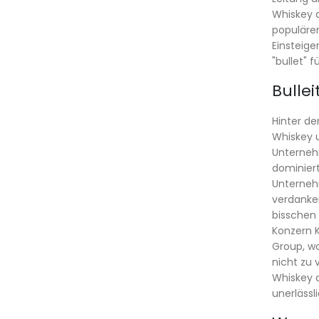
Whiskey a
populäre
Einsteige
"bullet" 
Bulle
Hinter de
Whiskey u
Unterneh
dominiert.
Unternehm
verdanken
bisschen 
Konzern K
Group, w
nicht zu 
Whiskey d
unerlässli