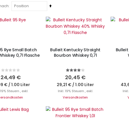
In
 nach
absteigender
N DEN WARENKORB
Reihenfolge
I
Nicht auf Lager
 95 Rye Small Batch
Bulleit Kentucky Straight
Bullei
Whiskey 0,7l Flasche
Bourbon Whiskey 0,7l
Rating:
Bewertung:
0%
83%
24,49 €
20,45 €
99 €
/
1.00 Liter
29,21 €
/
1.00 Liter
43,
. 19% Steuern
,
exkl.
Inkl. 19% Steuern
,
exkl.
Inkl
ersandkosten
Versandkosten
cht auf Lager
Nicht auf Lager