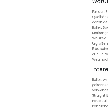
Warum
Für den B
Qualität
damit ge
Bulleit B
Markengrü
Whiskey,
Urgroßenk
Erbe sei
auf. Seit
Weg nach
Inter
Bulleit w
gekennzei
verwendet
Straight 
neue Bull
Kentucky z