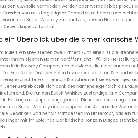
us den USA solle vermieden werden oder werde lieblos produzier
n Klassiker von mustergültigem Charakter, mit dem man nichts
r wissen den Bulleit Whiskey zu schätzen, dessen Name so gar 
für Gewehrkugel zu tun hat.
it: ein Überblick über die amerikanisch
m Bulleit Whiskey stehen zwei Firmen: Zum einen ist die Brennerei
nter ihrem eigenen Namen veröffentlicht – für die Herstellung
men Kirin Brewery Company um die Marke, die nicht nur den nat
 Die Four Roses Distillery hat in Lawrenceburg ihren Sitz und ist ber
ensgeschichte von mehr als 125 Jahren hat sie es weit gebracht
. Jener Betrieb stellt sich dank des Namens eigentlich als Brauere
irreführend. Die für den Bulleit Whiskey zuständige Kirin Compan
irin Holdings aus Japan eingegliedert. Dieser wiederum agiert un
obei den Bulleit Whiskey und die japanische Automarke Welten 
viele Gedanken und behält stattdessen im Hinterkopf, das ein f
ie Finger mit im Spiel hat: Der britische Konzern Diageo steht bei
ch.