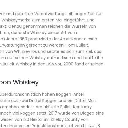
tzer und geteilten Verantwortung seit langer Zeit für
e Whiskeymarke zum ersten Mal eingeführt, und
-Markt. Genau genommen reichen die Wurzeln von
Jahren, der erste Whiskey dieser Art vom
im Jahre 1860 produzierte der Amerikaner diesen
rwartungen gerecht zu werden. Tom Bulleit,
ion von Whiskey los und setzte es sich zum Ziel, das
agram auf seinen Whiskey aufmerksam und kaufte ihn
n Bulleit Whiskey in den USA vor; 2000 fand er seinen
rbon Whiskey
n überdurchschnittlich hohen Roggen-Anteil
sche aus zwei Drittel Roggen und ein Drittel Mais
ergeben, sodass der aktuelle Bulleit Kentucky
nnoch viel Roggen setzt. 2017 wurde von Diageo eine
 Anwesen von 120 Hektar im Shelby County von
ld zu ihrer vollen Produktionskapazität von bis zu 1,8