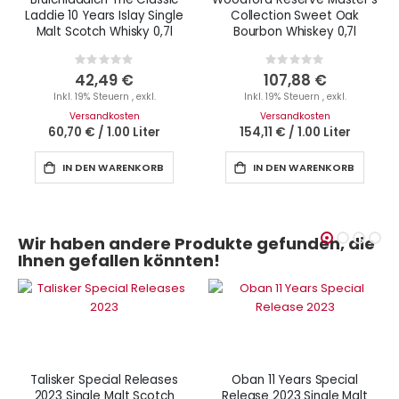
Laddie 10 Years Islay Single
Collection Sweet Oak
Malt Scotch Whisky 0,7l
Bourbon Whiskey 0,7l
Rating:
Rating:
0%
0%
42,49 €
107,88 €
Inkl. 19% Steuern
,
exkl.
Inkl. 19% Steuern
,
exkl.
Versandkosten
Versandkosten
60,70 €
/
1.00 Liter
154,11 €
/
1.00 Liter
IN DEN WARENKORB
IN DEN WARENKORB
Wir haben andere Produkte gefunden, die
Ihnen gefallen könnten!
Talisker Special Releases
Oban 11 Years Special
2023 Single Malt Scotch
Release 2023 Single Malt