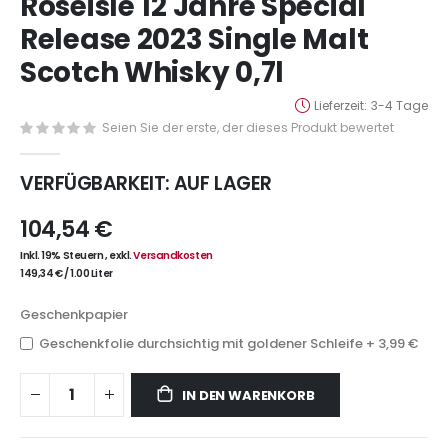
Roseisle 12 Jahre Special
Anfang
der
Release 2023 Single Malt
Bildergalerie
Scotch Whisky 0,7l
springen
Lieferzeit
3-4 Tage
Seien Sie der erste, der dieses Produkt bewertet
VERFÜGBARKEIT:
AUF LAGER
104,54 €
Inkl. 19% Steuern
,
exkl.
Versandkosten
149,34 €
/
1.00 Liter
Geschenkpapier
Geschenkfolie durchsichtig mit goldener Schleife
+
3,99 €
IN DEN WARENKORB