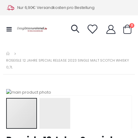
Nur 6,90€ Versandkosten pro Bestellung
Art
0
Navigation
Warenk
umschalten
ROSEISLE 12 JAHRE SPECIAL RELEASE 2023 SINGLE MALT SCOTCH WHISKY
0,7L
Zum
Ende
der
Bildergalerie
springen
Zum