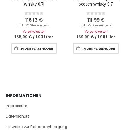
Whisky 0,7l
Scotch Whisky 0,7l
Rating:
Rating:
0%
0%
116,13 €
111,99 €
Inkl. 19% Steuern
,
exkl.
Inkl. 19% Steuern
,
exkl.
Versandkosten
Versandkosten
165,90 €
/
1.00 Liter
159,99 €
/
1.00 Liter
IN DEN WARENKORB
IN DEN WARENKORB
INFORMATIONEN
Impressum
Datenschutz
Hinweise zur Batterieentsorgung