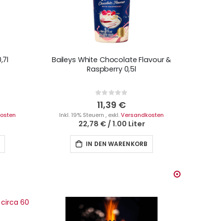
,7l
Baileys White Chocolate Flavour &
Raspberry 0,5l
Rating:
0%
11,39 €
osten
Inkl. 19% Steuern
,
exkl.
Versandkosten
22,78 €
/
1.00 Liter
IN DEN WARENKORB