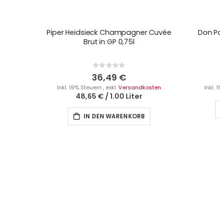
Piper Heidsieck Champagner Cuvée
Don Pa
Brut in GP 0,75l
Rating:
0%
36,49 €
Inkl. 19% Steuern
,
exkl.
Versandkosten
Inkl.
48,65 €
/
1.00 Liter
IN DEN WARENKORB