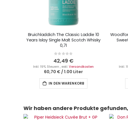
Bruichladdich The Classic Laddie 10
Woodford
Years Islay Single Malt Scotch Whisky
Sweet
0,7l
Rating:
0%
42,49 €
Inkl. 19% Steuern
,
exkl.
Versandkosten
Inkl.
60,70 €
/
1.00 Liter
IN DEN WARENKORB
Wir haben andere Produkte gefunden, 