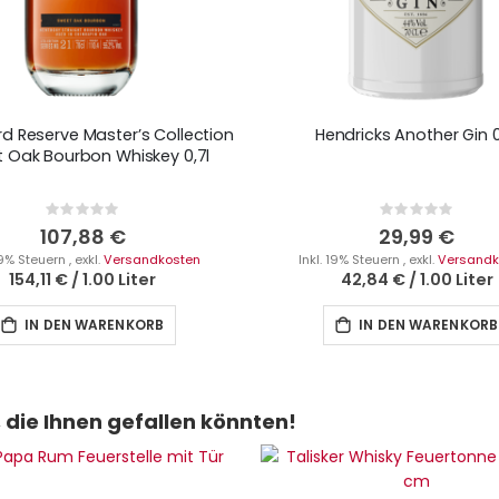
 Reserve Master’s Collection
Hendricks Another Gin 0
 Oak Bourbon Whiskey 0,7l
Rating:
Rating:
0%
0%
107,88 €
29,99 €
 19% Steuern
,
exkl.
Versandkosten
Inkl. 19% Steuern
,
exkl.
Versandk
154,11 €
/
1.00 Liter
42,84 €
/
1.00 Liter
IN DEN WARENKORB
IN DEN WARENKORB
die Ihnen gefallen könnten!