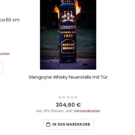
rca 60 cm
osten
Glengoyne Whisky Feuerstelle mit Tür
Rating:
0%
304,60 €
Inkl. 19% Steuern
,
exkl.
Versandkosten
IN DEN WARENKORB