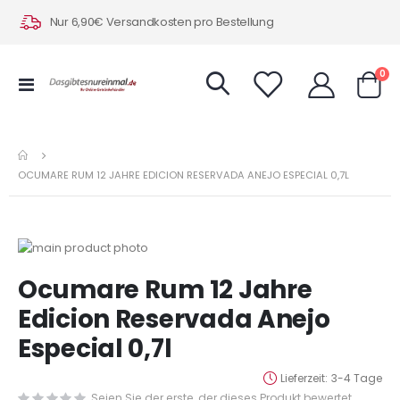
Nur 6,90€ Versandkosten pro Bestellung
Art
0
Navigation
Warenk
umschalten
OCUMARE RUM 12 JAHRE EDICION RESERVADA ANEJO ESPECIAL 0,7L
Zum
Ende
Zum
Ocumare Rum 12 Jahre
der
Anfang
Bildergalerie
der
Edicion Reservada Anejo
springen
Bildergalerie
Especial 0,7l
springen
Lieferzeit
3-4 Tage
Seien Sie der erste, der dieses Produkt bewertet