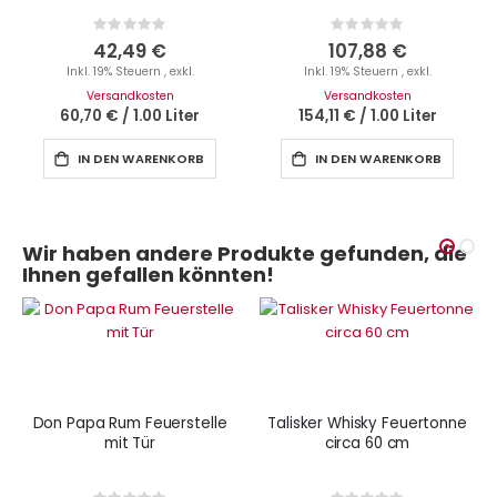
Rating:
Rating:
0%
0%
42,49 €
107,88 €
Inkl. 19% Steuern
,
exkl.
Inkl. 19% Steuern
,
exkl.
Versandkosten
Versandkosten
60,70 €
/
1.00 Liter
154,11 €
/
1.00 Liter
IN DEN WARENKORB
IN DEN WARENKORB
Wir haben andere Produkte gefunden, die
Ihnen gefallen könnten!
Don Papa Rum Feuerstelle
Talisker Whisky Feuertonne
mit Tür
circa 60 cm