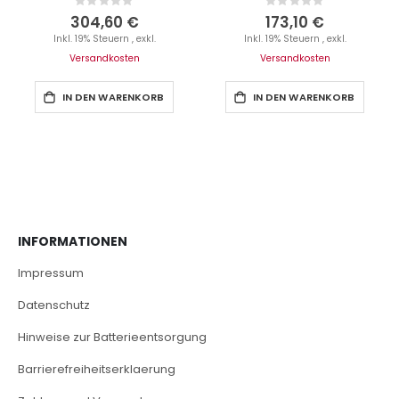
Rating:
Rating:
0%
0%
304,60 €
173,10 €
Inkl. 19% Steuern
,
exkl.
Inkl. 19% Steuern
,
exkl.
Versandkosten
Versandkosten
IN DEN WARENKORB
IN DEN WARENKORB
INFORMATIONEN
Impressum
Datenschutz
Hinweise zur Batterieentsorgung
Barrierefreiheitserklaerung