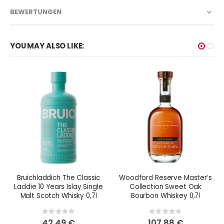
BEWERTUNGEN
YOU MAY ALSO LIKE:
Bruichladdich The Classic
Woodford Reserve Master’s
Laddie 10 Years Islay Single
Collection Sweet Oak
Malt Scotch Whisky 0,7l
Bourbon Whiskey 0,7l
Rating:
Rating:
0%
0%
42,49 €
107,88 €