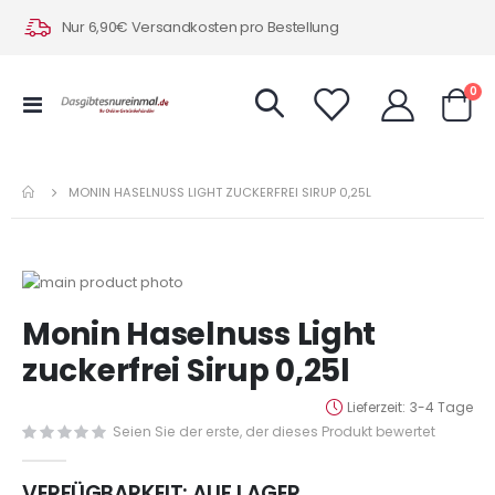
Nur 6,90€ Versandkosten pro Bestellung
Art
0
Navigation
Warenk
umschalten
MONIN HASELNUSS LIGHT ZUCKERFREI SIRUP 0,25L
Zum
Ende
Zum
Monin Haselnuss Light
der
Anfang
Bildergalerie
der
zuckerfrei Sirup 0,25l
springen
Bildergalerie
springen
Lieferzeit
3-4 Tage
Seien Sie der erste, der dieses Produkt bewertet
VERFÜGBARKEIT:
AUF LAGER