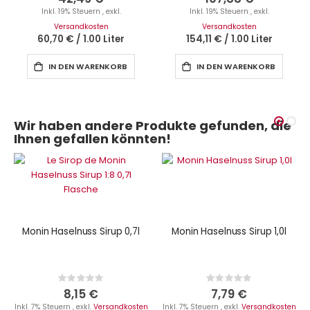
Inkl. 19% Steuern
,
exkl.
Inkl. 19% Steuern
,
exkl.
Versandkosten
Versandkosten
60,70 €
/
1.00 Liter
154,11 €
/
1.00 Liter
IN DEN WARENKORB
IN DEN WARENKORB
Wir haben andere Produkte gefunden, die
Ihnen gefallen könnten!
Monin Haselnuss Sirup 0,7l
Monin Haselnuss Sirup 1,0l
Rating:
Rating:
0%
0%
8,15 €
7,79 €
Inkl. 7% Steuern
,
exkl.
Versandkosten
Inkl. 7% Steuern
,
exkl.
Versandkosten