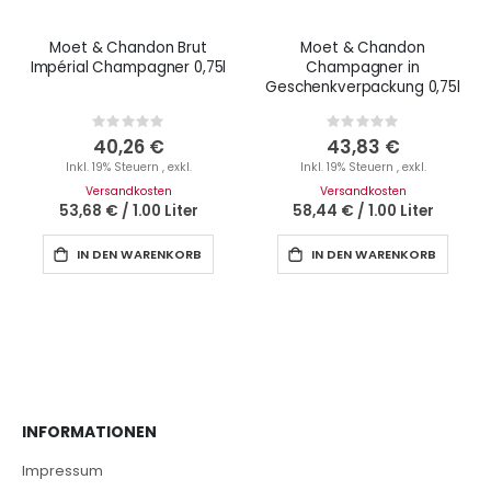
Moet & Chandon Brut
Moet & Chandon
Impérial Champagner 0,75l
Champagner in
Geschenkverpackung 0,75l
Rating:
Rating:
0%
0%
40,26 €
43,83 €
Inkl. 19% Steuern
,
exkl.
Inkl. 19% Steuern
,
exkl.
Versandkosten
Versandkosten
53,68 €
/
1.00 Liter
58,44 €
/
1.00 Liter
IN DEN WARENKORB
IN DEN WARENKORB
INFORMATIONEN
Impressum