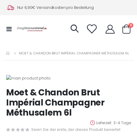
Nur 6,90€ Versandkosten pro Bestellung
Art
0
Navigation
Warenk
umschalten
MOET & CHANDON BRUT IMPÉRIAL CHAMPAGNER MÉTHUSALEM 6L
Zum
Ende
Zum
Moet & Chandon Brut
der
Anfang
Bildergalerie
der
Impérial Champagner
springen
Bildergalerie
Méthusalem 6l
springen
Lieferzeit
3-4 Tage
Seien Sie der erste, der dieses Produkt bewertet