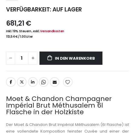
VERFÜGBARKEIT:
AUF LAGER
681,21 €
Inkl. 19% Steuern
,
exkl.
Versandkosten
113,54 €
/
1.00 Liter
IN DEN WARENKORB
Moet & Chandon Champagner
Impérial Brut Méthusalem 6l
Flasche in der Holzkiste
Der Moet & Chandon Brut Impérial Méthusalem (6l Flasche) ist
eine vollendete Komposition feinster Cuvée und einer der