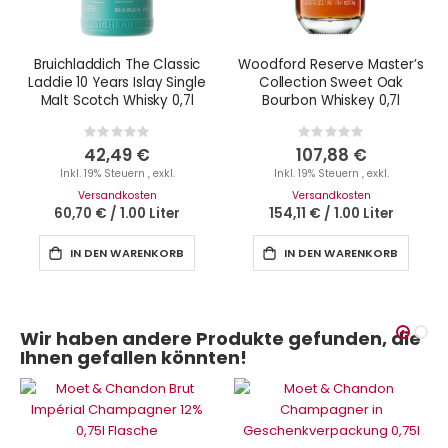
Bruichladdich The Classic
Woodford Reserve Master’s
Laddie 10 Years Islay Single
Collection Sweet Oak
Malt Scotch Whisky 0,7l
Bourbon Whiskey 0,7l
Rating:
Rating:
0%
0%
42,49 €
107,88 €
Inkl. 19% Steuern
,
exkl.
Inkl. 19% Steuern
,
exkl.
Versandkosten
Versandkosten
60,70 €
/
1.00 Liter
154,11 €
/
1.00 Liter
IN DEN WARENKORB
IN DEN WARENKORB
Wir haben andere Produkte gefunden, die
Ihnen gefallen könnten!