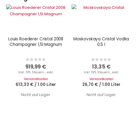
Louis Roederer Cristal 2008
Moskovskaya Cristal Vodka
Champagner 1,5l Magnum
0,5 l
Rating:
Rating:
0%
0%
919,99 €
13,35 €
Inkl. 19% Steuern
,
exkl.
Inkl. 19% Steuern
,
exkl.
Versandkosten
Versandkosten
613,33 €
/
1.00 Liter
26,70 €
/
1.00 Liter
Nicht auf Lager
Nicht auf Lager