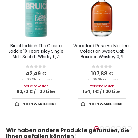
Bruichladdich The Classic
Woodford Reserve Master’s
Laddie 10 Years Islay Single
Collection Sweet Oak
Malt Scotch Whisky 0,7l
Bourbon Whiskey 0,7l
Rating:
Rating:
0%
0%
42,49 €
107,88 €
Inkl. 19% Steuern
,
exkl.
Inkl. 19% Steuern
,
exkl.
Versandkosten
Versandkosten
60,70 €
/
1.00 Liter
154,11 €
/
1.00 Liter
IN DEN WARENKORB
IN DEN WARENKORB
Wir haben andere Produkte gefunden, die
Ihnen gefallen könnten!