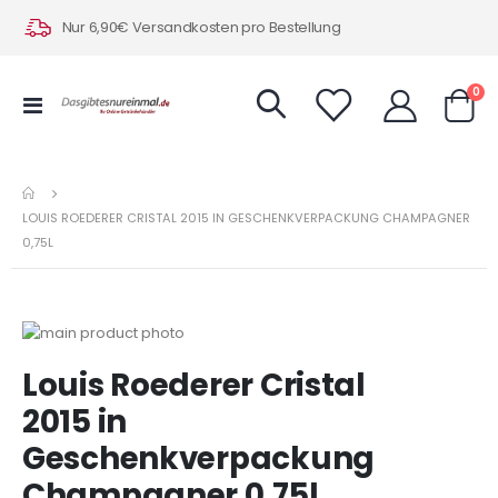
Nur 6,90€ Versandkosten pro Bestellung
Art
0
Navigation
Warenk
umschalten
LOUIS ROEDERER CRISTAL 2015 IN GESCHENKVERPACKUNG CHAMPAGNER
0,75L
Zum
Ende
Zum
Louis Roederer Cristal
der
Anfang
Bildergalerie
der
2015 in
springen
Bildergalerie
Geschenkverpackung
springen
Champagner 0,75l