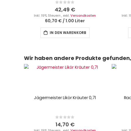
Rating:
0%
42,49 €
Inkl. 19% Steuern
,
exkl.
Versandkosten
Inkl.
60,70 €
/
1.00 Liter
IN DEN WARENKORB
Wir haben andere Produkte gefunden, 
Jägermeister Likör Kräuter 0,7l
Rad
Rating:
0%
14,70 €
Inkl. 19% Steuern
,
exkl.
Versandkosten
Inkl.