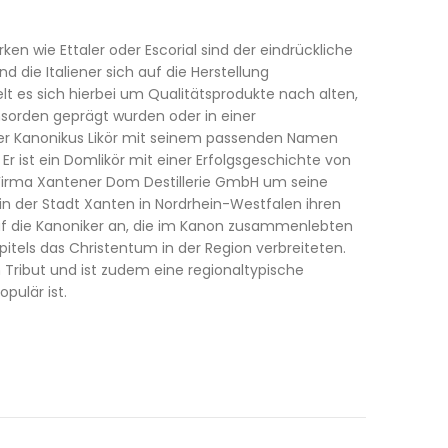
ken wie Ettaler oder Escorial sind der eindrückliche
d die Italiener sich auf die Herstellung
t es sich hierbei um Qualitätsprodukte nach alten,
sorden geprägt wurden oder in einer
 der Kanonikus Likör mit seinem passenden Namen
Er ist ein Domlikör mit einer Erfolgsgeschichte von
e Firma Xantener Dom Destillerie GmbH um seine
t in der Stadt Xanten in Nordrhein-Westfalen ihren
 auf die Kanoniker an, die im Kanon zusammenlebten
pitels das Christentum in der Region verbreiteten.
 Tribut und ist zudem eine regionaltypische
pulär ist.