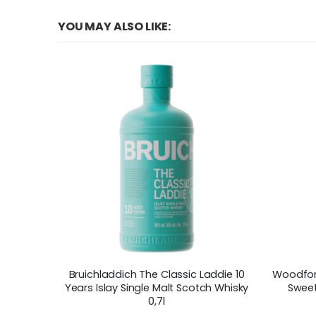
YOU MAY ALSO LIKE:
Bruichladdich The Classic Laddie 10
Woodford
Years Islay Single Malt Scotch Whisky
Sweet
0,7l