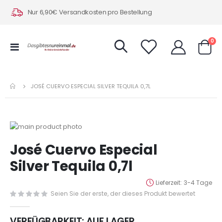
Nur 6,90€ Versandkosten pro Bestellung
Art
0
Navigation
Warenk
umschalten
JOSÉ CUERVO ESPECIAL SILVER TEQUILA 0,7L
Zum
Ende
Zum
José Cuervo Especial
der
Anfang
Bildergalerie
der
Silver Tequila 0,7l
springen
Bildergalerie
springen
Lieferzeit
3-4 Tage
Seien Sie der erste, der dieses Produkt bewertet
VERFÜGBARKEIT:
AUF LAGER