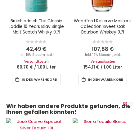
Bruichladdich The Classic
Woodford Reserve Master’s
Laddie 10 Years Islay Single
Collection Sweet Oak
Malt Scotch Whisky 0,7l
Bourbon Whiskey 0,7l
Rating:
Rating:
0%
0%
42,49 €
107,88 €
Inkl. 19% Steuern
,
exkl.
Inkl. 19% Steuern
,
exkl.
Versandkosten
Versandkosten
60,70 €
/
1.00 Liter
154,11 €
/
1.00 Liter
IN DEN WARENKORB
IN DEN WARENKORB
Wir haben andere Produkte gefunden, die
Ihnen gefallen könnten!