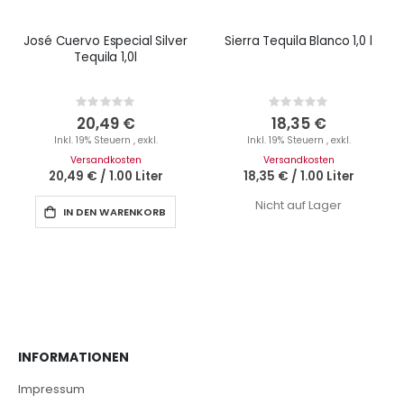
José Cuervo Especial Silver
Sierra Tequila Blanco 1,0 l
Tequila 1,0l
Rating:
Rating:
0%
0%
20,49 €
18,35 €
Inkl. 19% Steuern
,
exkl.
Inkl. 19% Steuern
,
exkl.
Versandkosten
Versandkosten
20,49 €
/
1.00 Liter
18,35 €
/
1.00 Liter
Nicht auf Lager
IN DEN WARENKORB
INFORMATIONEN
Impressum