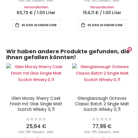
Inkl. 19% Steuern
,
exkl.
Inkl. 19% Steuern
,
exkl.
Versandkosten
Versandkosten
60,70 €
/
1.00 Liter
154,11 €
/
1.00 Liter
IN DEN WARENKORB
IN DEN WARENKORB
Wir haben andere Produkte gefunden, die
Ihnen gefallen könnten!
Glen Moray Sherry Cask
Glenglassaugh Octaves
Finish mit Glas Single Malt
Classic Batch 2 Single Malt
Scotch Whisky 0,7l
Scotch Whisky 0,7l
Rating:
Rating:
0%
0%
25,64 €
77,99 €
Inkl. 19% Steuern
,
exkl.
Inkl. 19% Steuern
,
exkl.