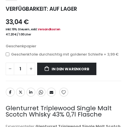
VERFÜGBARKEIT:
AUF LAGER
33,04 €
Inkl. 19% Steuern
,
exkl.
Versandkosten
47,20 €
/
1.00 Liter
Geschenkpapier
Geschenkfolie durchsichtig mit goldener Schleife
+
3,99 €
IN DEN WARENKORB
Glenturret Triplewood Single Malt
Scotch Whisky 43% 0,7l Flasche
Experimenteller
Glenturret Triplewood Single Malt Scotch