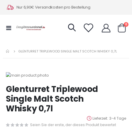
Nur 6,90€ Versandkosten pro Bestellung
Art
0
Navigation
Warenk
umschalten
GLENTURRET TRIPLEWOOD SINGLE MALT SCOTCH WHISKY 0,7L
Zum
Ende
Zum
Glenturret Triplewood
der
Anfang
Bildergalerie
der
Single Malt Scotch
springen
Bildergalerie
Whisky 0,7l
springen
Lieferzeit
3-4 Tage
Seien Sie der erste, der dieses Produkt bewertet