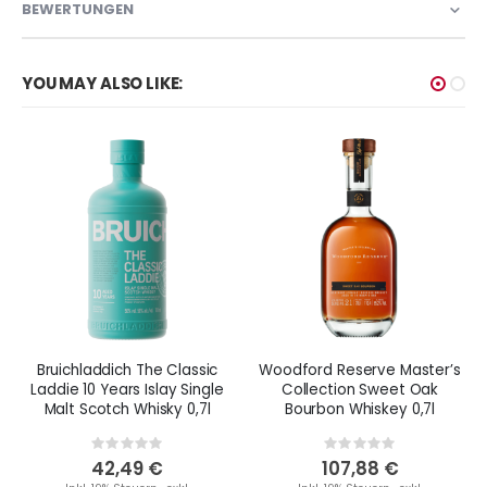
BEWERTUNGEN
YOU MAY ALSO LIKE:
Bruichladdich The Classic
Woodford Reserve Master’s
Laddie 10 Years Islay Single
Collection Sweet Oak
Malt Scotch Whisky 0,7l
Bourbon Whiskey 0,7l
Rating:
Rating:
0%
0%
42,49 €
107,88 €