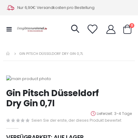
Nur 6,90€ Versandkosten pro Bestellung
Art
0
Navigation
Warenk
umschalten
GIN PITSCH DÜSSELDORF DRY GIN 0,7L
Zum
Ende
Zum
Gin Pitsch Düsseldorf
der
Anfang
Bildergalerie
der
Dry Gin 0,7l
springen
Bildergalerie
springen
Lieferzeit
3-4 Tage
Seien Sie der erste, der dieses Produkt bewertet
VERFÜGBARKEIT:
AUF LAGER