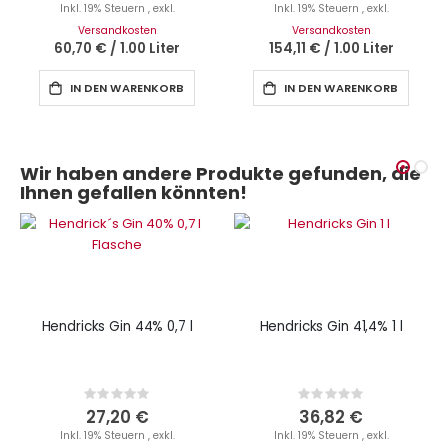
Inkl. 19% Steuern
,
exkl.
Inkl. 19% Steuern
,
exkl.
Versandkosten
Versandkosten
60,70 €
/
1.00 Liter
154,11 €
/
1.00 Liter
IN DEN WARENKORB
IN DEN WARENKORB
Wir haben andere Produkte gefunden, die
Ihnen gefallen könnten!
Hendricks Gin 44% 0,7 l
Hendricks Gin 41,4% 1 l
Rating:
Rating:
0%
0%
27,20 €
36,82 €
Inkl. 19% Steuern
,
exkl.
Inkl. 19% Steuern
,
exkl.