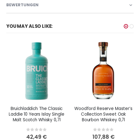
BEWERTUNGEN
YOU MAY ALSO LIKE:
Bruichladdich The Classic
Woodford Reserve Master’s
Laddie 10 Years Islay Single
Collection Sweet Oak
Malt Scotch Whisky 0,7l
Bourbon Whiskey 0,7l
Rating:
Rating:
0%
0%
42,49 €
107,88 €