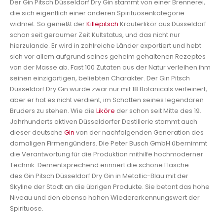
Der Gin Pitsch Düsseldorf Dry Gin stammt von einer Brennerei,
die sich eigentlich einer anderen Spirituosenkategorie
widmet. So genießt der
Killepitsch
Kräuterlikör aus Düsseldorf
schon seit geraumer Zeit Kultstatus, und das nicht nur
hierzulande. Er wird in zahlreiche Länder exportiert und hebt
sich vor allem aufgrund seines geheim gehaltenen Rezeptes
von der Masse ab. Fast 100 Zutaten aus der Natur verleihen ihm
seinen einzigartigen, beliebten Charakter. Der Gin Pitsch
Düsseldorf Dry Gin wurde zwar nur mit 18 Botanicals verfeinert,
aber er hat es nicht verdient, im Schatten seines legendären
Bruders zu stehen. Wie die
Liköre
der schon seit Mitte des 19.
Jahrhunderts aktiven Düsseldorfer Destillerie stammt auch
dieser deutsche
Gin
von der nachfolgenden Generation des
damaligen Firmengünders. Die Peter Busch GmbH übernimmt
die Verantwortung für die Produktion mithilfe hochmoderner
Technik. Dementsprechend erinnert die schöne Flasche
des Gin Pitsch Düsseldorf Dry Gin in Metallic-Blau mit der
Skyline der Stadt an die übrigen Produkte. Sie betont das hohe
Niveau und den ebenso hohen Wiedererkennungswert der
Spirituose.