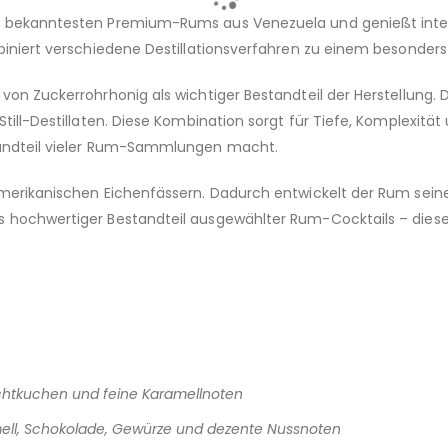
en bekanntesten Premium-Rums aus Venezuela und genießt inter
mbiniert verschiedene Destillationsverfahren zu einem besonde
von Zuckerrohrhonig als wichtiger Bestandteil der Herstellung.
Still-Destillaten. Diese Kombination sorgt für Tiefe, Komplexitä
standteil vieler Rum-Sammlungen macht.
amerikanischen Eichenfässern. Dadurch entwickelt der Rum sein
s hochwertiger Bestandteil ausgewählter Rum-Cocktails – diese
uchtkuchen und feine Karamellnoten
mell, Schokolade, Gewürze und dezente Nussnoten