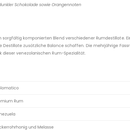
dunkler Schokolade sowie Orangennoten
sorgfältig komponierten Blend verschiedener Rumdestillate. Ein 
e Destillate zusätzliche Balance schaffen. Die mehrjährige Fas
ik dieser venezolanischen Rum-Spezialität.
plomatico
emium Rum
nezuela
ckerrohrhonig und Melasse