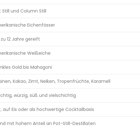
 Still und Column Still
erikanische Eichenfässer
 zu 12 Jahre gereift
erikanische Weißeiche
nkles Gold bis Mahagoni
sinen, Kakao, Zimt, Nelken, Tropenfrüchte, Karamell
uchtig, würzig, süß und vielschichtig
r, auf Eis oder als hochwertige Cocktailbasis
end mit hohem Anteil an Pot-Still-Destillaten