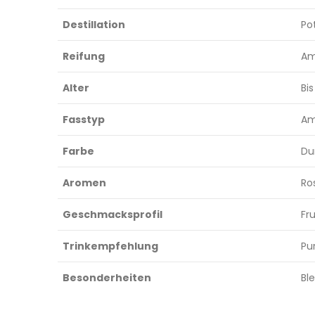
Destillation
Pot
Reifung
Am
Alter
Bis
Fasstyp
Am
Farbe
Du
Aromen
Ro
Geschmacksprofil
Fr
Trinkempfehlung
Pu
Besonderheiten
Bl