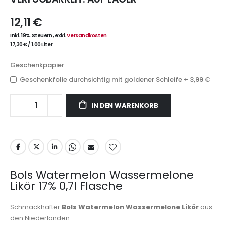
12,11 €
Inkl. 19% Steuern
,
exkl.
Versandkosten
17,30 €
/
1.00 Liter
Geschenkpapier
Geschenkfolie durchsichtig mit goldener Schleife
+
3,99 €
IN DEN WARENKORB
Bols Watermelon Wassermelone
Likör 17% 0,7l Flasche
Schmackhafter
Bols Watermelon Wassermelone Likör
aus
den Niederlanden