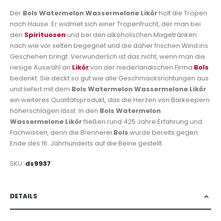
Der
Bols Watermelon Wassermelone Likör
holt die Tropen
nach Hause. Er widmet sich einer Tropenfrucht, der man bei
den
Spirituosen
und bei den alkoholischen Mixgetränken
nach wie vor selten begegnet und die daher frischen Wind ins
Geschehen bringt. Verwunderlich ist das nicht, wenn man die
riesige Auswahl an
Likör
von der niederländischen Firma
Bols
bedenkt. Sie deckt so gut wie alle Geschmacksrichtungen aus
und liefert mit dem
Bols Watermelon Wassermelone Likör
ein weiteres Qualitätsprodukt, das die Herzen von Barkeepern
höherschlagen lässt. In den
Bols Watermelon
Wassermelone Likör
fließen rund 425 Jahre Erfahrung und
Fachwissen, denn die Brennerei
Bols
wurde bereits gegen
Ende des 16. Jahrhunderts auf die Beine gestellt.
SKU
ds9937
DETAILS