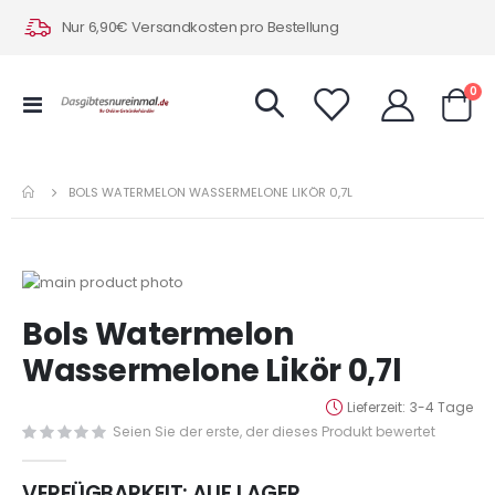
Nur 6,90€ Versandkosten pro Bestellung
Art
0
Navigation
Warenk
umschalten
BOLS WATERMELON WASSERMELONE LIKÖR 0,7L
Zum
Ende
Zum
Bols Watermelon
der
Anfang
Bildergalerie
der
Wassermelone Likör 0,7l
springen
Bildergalerie
springen
Lieferzeit
3-4 Tage
Seien Sie der erste, der dieses Produkt bewertet
VERFÜGBARKEIT:
AUF LAGER