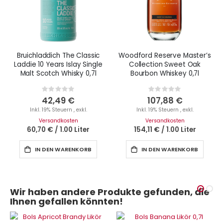
Bruichladdich The Classic
Woodford Reserve Master’s
Laddie 10 Years Islay Single
Collection Sweet Oak
Malt Scotch Whisky 0,7l
Bourbon Whiskey 0,7l
Rating:
Rating:
0%
0%
42,49 €
107,88 €
Inkl. 19% Steuern
,
exkl.
Inkl. 19% Steuern
,
exkl.
Versandkosten
Versandkosten
60,70 €
/
1.00 Liter
154,11 €
/
1.00 Liter
IN DEN WARENKORB
IN DEN WARENKORB
Wir haben andere Produkte gefunden, die
Ihnen gefallen könnten!