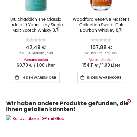
Bruichladdich The Classic
Woodford Reserve Master’s
Laddie 10 Years Islay Single
Collection Sweet Oak
Malt Scotch Whisky 0,7l
Bourbon Whiskey 0,7l
Rating:
Rating:
0%
0%
42,49 €
107,88 €
Inkl. 19% Steuern
,
exkl.
Inkl. 19% Steuern
,
exkl.
Versandkosten
Versandkosten
60,70 €
/
1.00 Liter
154,11 €
/
1.00 Liter
IN DEN WARENKORB
IN DEN WARENKORB
Wir haben andere Produkte gefunden, die
Ihnen gefallen könnten!