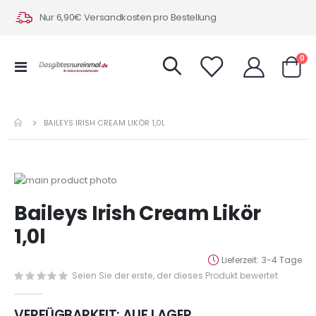
Nur 6,90€ Versandkosten pro Bestellung
Art
0
Navigation
Warenk
umschalten
BAILEYS IRISH CREAM LIKÖR 1,0L
Zum
Ende
Zum
Baileys Irish Cream Likör
der
Anfang
Bildergalerie
der
1,0l
springen
Bildergalerie
springen
Lieferzeit
3-4 Tage
Seien Sie der erste, der dieses Produkt bewertet
VERFÜGBARKEIT:
AUF LAGER