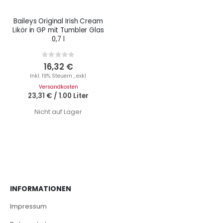
Baileys Original Irish Cream
Likör in GP mit Tumbler Glas
0,7 l
Rating:
0%
16,32 €
Inkl. 19% Steuern
,
exkl.
Versandkosten
23,31 €
/
1.00 Liter
Nicht auf Lager
INFORMATIONEN
Impressum